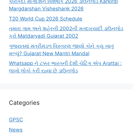
કારકિર્દી માર્ગદર્શન વિશેષાંક 2026 ડાઉનલોડ Karkirdi
Margdarshan Visheshank 2026
T20 World Cup 2026 Schedule
તમારા ગામ અને શહેરની 2002ની મતદારયાદી ડાઉનલોડ
કરો Matdaryadi Gujarat 2002
ગુજરાતમાં મંત્રીમંડળ વિસ્તરણ જાણો કોને કયુ ખાતું
મળ્યું? Gujarat New Mantri Mandal
Whatsapp ને ટક્કર ભારતની દેશી ચેટિંગ એપ Arattai :
લાખો લોકો કરી રહ્યા છે ડાઉનલોડ
Categories
GPSC
News