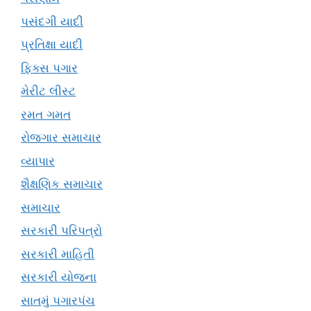
પસંદગી યાદી
પ્રતિક્ષા યાદી
ફિક્સ પગાર
મેરીટ લીસ્ટ
રમત ગમત
રોજગાર સમાચાર
વ્યાપાર
શૈક્ષણિક સમાચાર
સમાચાર
સરકારી પરિપત્રો
સરકારી માહિતી
સરકારી યોજના
સાતમું પગારપંચ