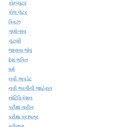
કોમ્પ્યુટર
કોલ લેટર
ક્વિઝ
ગુણોત્સવ
ચુંટણી
જાણવા જેવું
દેશ ભક્તિ
ધર્મ
નવી અપડેટ
નવી ભરતીની જાહેરાત
નોટિફિકેશન
પરીક્ષા તારીખ
પરીક્ષા પ્રશ્નપત્ર
પરીણામ