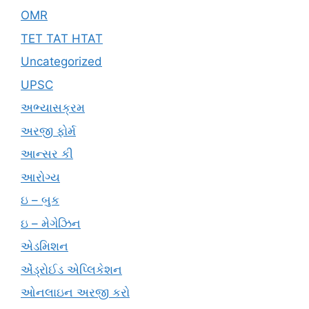
OMR
TET TAT HTAT
Uncategorized
UPSC
અભ્યાસક્રમ
અરજી ફોર્મ
આન્સર કી
આરોગ્ય
ઇ – બુક
ઇ – મેગેઝિન
એડમિશન
એંડ્રોઈડ એપ્લિકેશન
ઓનલાઇન અરજી કરો