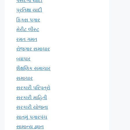
પસંદગી યાદી
પ્રતિક્ષા યાદી
ફિક્સ પગાર
મેરીટ લીસ્ટ
રમત ગમત
રોજગાર સમાચાર
વ્યાપાર
શૈક્ષણિક સમાચાર
સમાચાર
સરકારી પરિપત્રો
સરકારી માહિતી
સરકારી યોજના
સાતમું પગારપંચ
સામાન્ય જ્ઞાન