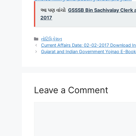
આ પણ વાંચો
GSSSB Bin Sachivalay Clerk a
2017
Categories
નોટિફિકેશન
Current Affairs Date: 02-02-2017 Download In
Gujarat and Indian Government Yojnao E-Bo
Leave a Comment
Comment