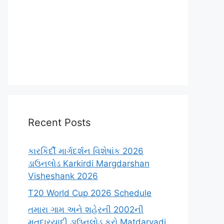
Recent Posts
કારકિર્દી માર્ગદર્શન વિશેષાંક 2026
ડાઉનલોડ Karkirdi Margdarshan
Visheshank 2026
T20 World Cup 2026 Schedule
તમારા ગામ અને શહેરની 2002ની
મતદારયાદી ડાઉનલોડ કરો Matdaryadi