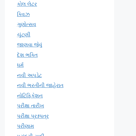
કોલ લેટર
ક્વિઝ
ગુણોત્સવ
ચુંટણી
જાણવા જેવું
દેશ ભક્તિ
ધર્મ
નવી અપડેટ
નવી ભરતીની જાહેરાત
નોટિફિકેશન
પરીક્ષા તારીખ
પરીક્ષા પ્રશ્નપત્ર
પરીણામ