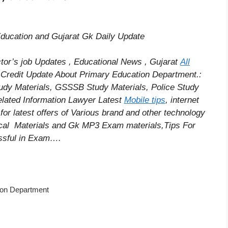
 Education and Gujarat Gk Daily Update
r’s job Updates , Educational News , Gujarat
All
r
Credit
Update About Primary Education Department.:
dy Materials, GSSSB Study Materials, Police Study
lated Information
Lawyer Latest
Mobile tips
,
internet
for latest offers of Various brand and other technology
cal
Materials and Gk MP3 Exam materials,
Tips For
sful
in Exam
….
ion Department