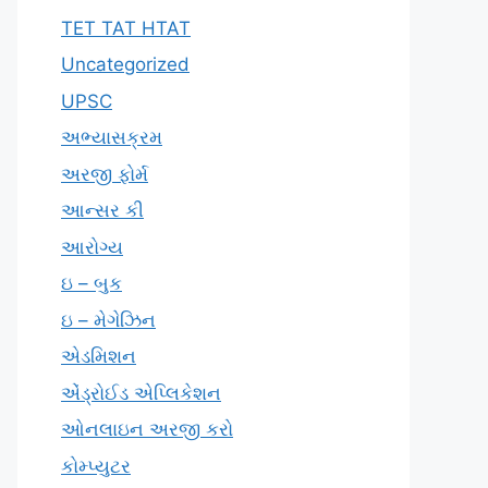
TET TAT HTAT
Uncategorized
UPSC
અભ્યાસક્રમ
અરજી ફોર્મ
આન્સર કી
આરોગ્ય
ઇ – બુક
ઇ – મેગેઝિન
એડમિશન
એંડ્રોઈડ એપ્લિકેશન
ઓનલાઇન અરજી કરો
કોમ્પ્યુટર