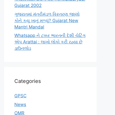
Gujarat 2002
ગુજરાતમાં મંત્રીમંડળ વિસ્તરણ જાણો
કોને કયુ ખાતું મળ્યું? Gujarat New
Mantri Mandal
Whatsapp ને ટક્કર ભારતની દેશી ચેટિંગ
એપ Arattai : લાખો લોકો કરી રહ્યા છે
ડાઉનલોડ
Categories
GPSC
News
OMR