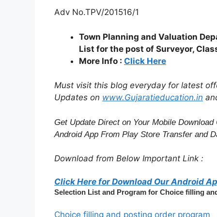
Adv No.TPV/201516/1
Town Planning and Valuation Depa
List for the post of Surveyor, Clas
More Info :
Click Here
Must visit this blog everyday for latest o
Updates on
www.Gujaratieducation.in
an
Get Update Direct on Your Mobile Download 
Android App From Play Store
Transfer
and
Da
Download from Below Important Link :
Click Here for Download Our Android A
Selection List and Program for Choice filling an
Choice filling and posting order program