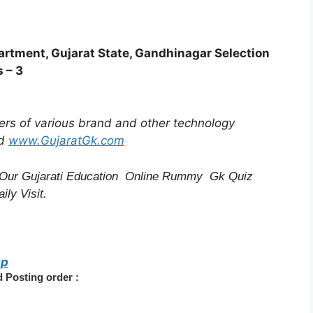
rtment, Gujarat State, Gandhinagar Selection
s – 3
ffers of various brand and other technology
d
www.GujaratGk.com
Our Gujarati Education
Online Rummy
Gk Quiz
ily Visit.
pp
d Posting order :