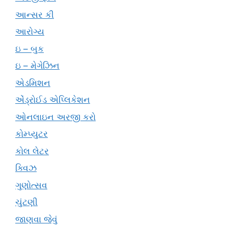
આન્સર કી
આરોગ્ય
ઇ – બુક
ઇ – મેગેઝિન
એડમિશન
એંડ્રોઈડ એપ્લિકેશન
ઓનલાઇન અરજી કરો
કોમ્પ્યુટર
કોલ લેટર
ક્વિઝ
ગુણોત્સવ
ચુંટણી
જાણવા જેવું