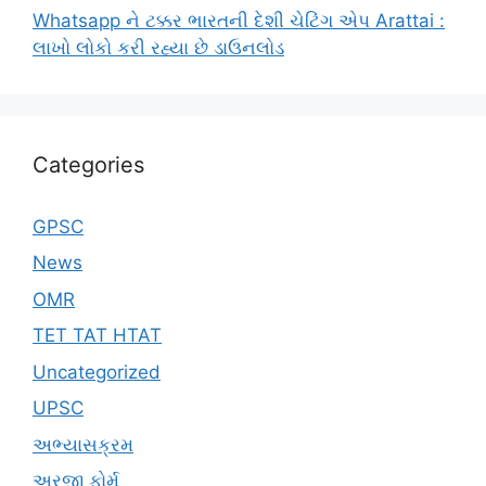
Whatsapp ને ટક્કર ભારતની દેશી ચેટિંગ એપ Arattai :
લાખો લોકો કરી રહ્યા છે ડાઉનલોડ
Categories
GPSC
News
OMR
TET TAT HTAT
Uncategorized
UPSC
અભ્યાસક્રમ
અરજી ફોર્મ