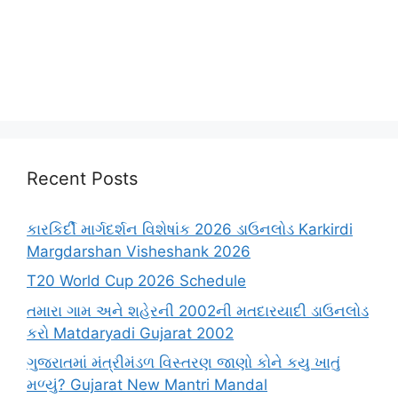
Recent Posts
કારકિર્દી માર્ગદર્શન વિશેષાંક 2026 ડાઉનલોડ Karkirdi
Margdarshan Visheshank 2026
T20 World Cup 2026 Schedule
તમારા ગામ અને શહેરની 2002ની મતદારયાદી ડાઉનલોડ
કરો Matdaryadi Gujarat 2002
ગુજરાતમાં મંત્રીમંડળ વિસ્તરણ જાણો કોને કયુ ખાતું
મળ્યું? Gujarat New Mantri Mandal