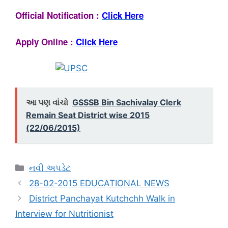
Official
Notification
:
Click Here
Apply Online
:
Click Here
આ પણ વાંચો
GSSSB Bin Sachivalay Clerk
Remain Seat District wise 2015
(22/06/2015)
Categories
નવી અપડેટ
28-02-2015 EDUCATIONAL NEWS
District Panchayat Kutchchh Walk in
Interview for Nutritionist