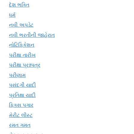
દેશ ભક્તિ
ધર્મ
નવી અપડેટ
નવી ભરતીની જાહેરાત
નોટિફિકેશન
પરીક્ષા તારીખ
પરીક્ષા પ્રશ્નપત્ર
પરીણામ
પસંદગી યાદી
પ્રતિક્ષા યાદી
ફિક્સ પગાર
મેરીટ લીસ્ટ
રમત ગમત