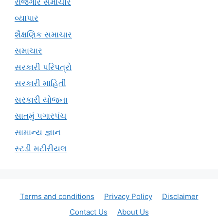
રોજગાર સમાચાર
વ્યાપાર
શૈક્ષણિક સમાચાર
સમાચાર
સરકારી પરિપત્રો
સરકારી માહિતી
સરકારી યોજના
સાતમું પગારપંચ
સામાન્ય જ્ઞાન
સ્ટડી મટીરીયલ
Terms and conditions
Privacy Policy
Disclaimer
Contact Us
About Us