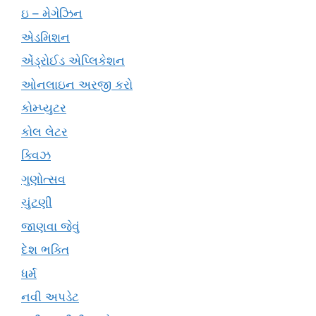
ઇ – મેગેઝિન
એડમિશન
એંડ્રોઈડ એપ્લિકેશન
ઓનલાઇન અરજી કરો
કોમ્પ્યુટર
કોલ લેટર
ક્વિઝ
ગુણોત્સવ
ચુંટણી
જાણવા જેવું
દેશ ભક્તિ
ધર્મ
નવી અપડેટ