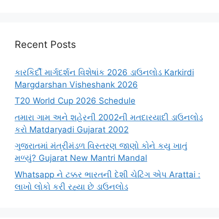
Recent Posts
કારકિર્દી માર્ગદર્શન વિશેષાંક 2026 ડાઉનલોડ Karkirdi
Margdarshan Visheshank 2026
T20 World Cup 2026 Schedule
તમારા ગામ અને શહેરની 2002ની મતદારયાદી ડાઉનલોડ
કરો Matdaryadi Gujarat 2002
ગુજરાતમાં મંત્રીમંડળ વિસ્તરણ જાણો કોને કયુ ખાતું
મળ્યું? Gujarat New Mantri Mandal
Whatsapp ને ટક્કર ભારતની દેશી ચેટિંગ એપ Arattai :
લાખો લોકો કરી રહ્યા છે ડાઉનલોડ