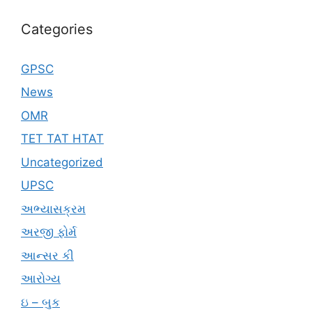
Categories
GPSC
News
OMR
TET TAT HTAT
Uncategorized
UPSC
અભ્યાસક્રમ
અરજી ફોર્મ
આન્સર કી
આરોગ્ય
ઇ – બુક