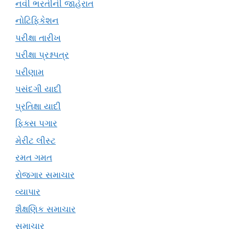
નવી ભરતીની જાહેરાત
નોટિફિકેશન
પરીક્ષા તારીખ
પરીક્ષા પ્રશ્નપત્ર
પરીણામ
પસંદગી યાદી
પ્રતિક્ષા યાદી
ફિક્સ પગાર
મેરીટ લીસ્ટ
રમત ગમત
રોજગાર સમાચાર
વ્યાપાર
શૈક્ષણિક સમાચાર
સમાચાર