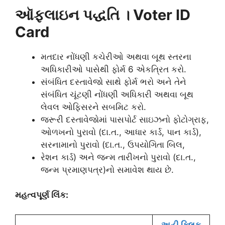
ઑફલાઇન પદ્ધતિ । Voter ID
Card
મતદાર નોંધણી કચેરીઓ અથવા બૂથ સ્તરના
અધિકારીઓ પાસેથી ફોર્મ 6 એકત્રિત કરો.
સંબંધિત દસ્તાવેજો સાથે ફોર્મ ભરો અને તેને
સંબંધિત ચૂંટણી નોંધણી અધિકારી અથવા બૂથ
લેવલ ઓફિસરને સબમિટ કરો.
જરૂરી દસ્તાવેજોમાં પાસપોર્ટ સાઇઝનો ફોટોગ્રાફ,
ઓળખનો પુરાવો (દા.ત., આધાર કાર્ડ, પાન કાર્ડ),
સરનામાનો પુરાવો (દા.ત., ઉપયોગિતા બિલ,
રેશન કાર્ડ) અને જન્મ તારીખનો પુરાવો (દા.ત.,
જન્મ પ્રમાણપત્ર)નો સમાવેશ થાય છે.
મહત્વપૂર્ણ લિંક:
અહી ક્લિક