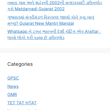
તમારા ગામ અને શહેરની 2002ની મતદારયાદી ડાઉનલોડ
કરો Matdaryadi Gujarat 2002
ગુજરાતમાં મંત્રીમંડળ વિસ્તરણ જાણો કોને કયુ ખાતું
મળ્યું? Gujarat New Mantri Mandal
Whatsapp ને ટક્કર ભારતની દેશી ચેટિંગ એપ Arattai :
લાખો લોકો કરી રહ્યા છે ડાઉનલોડ
Categories
GPSC
News
OMR
TET TAT HTAT