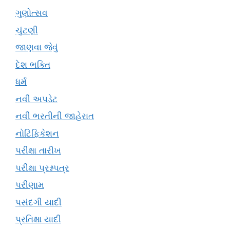
ગુણોત્સવ
ચુંટણી
જાણવા જેવું
દેશ ભક્તિ
ધર્મ
નવી અપડેટ
નવી ભરતીની જાહેરાત
નોટિફિકેશન
પરીક્ષા તારીખ
પરીક્ષા પ્રશ્નપત્ર
પરીણામ
પસંદગી યાદી
પ્રતિક્ષા યાદી