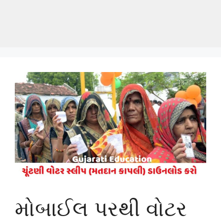
મોબાઈલ પરથી વોટર