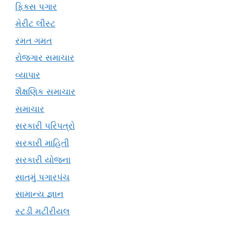
ફિક્સ પગાર
મેરીટ લીસ્ટ
રમત ગમત
રોજગાર સમાચાર
વ્યાપાર
શૈક્ષણિક સમાચાર
સમાચાર
સરકારી પરિપત્રો
સરકારી માહિતી
સરકારી યોજના
સાતમું પગારપંચ
સામાન્ય જ્ઞાન
સ્ટડી મટીરીયલ