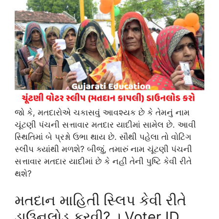
જો કે, મતદારોએ ચકાસવું આવશ્યક છે કે તેમનું નામ
ચૂંટણી પંચની સત્તાવાર મતદાર યાદીમાં સામેલ છે. આવી
સ્થિતિમાં બે પ્રશ્નો ઉભા થાય છે. સૌથી પહેલા તો વોટિંગ
સ્લીપ ક્યાંથી મળશે? બીજું, તમારું નામ ચૂંટણી પંચની
સત્તાવાર મતદાર યાદીમાં છે કે નહીં તેની પુષ્ટિ કેવી રીતે
થશે?
મતદાન માહિતી સ્લિપ કેવી રીતે
ડાઉનલોડ કરવી? । Voter ID