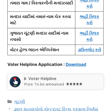
તમારા ગામ / વિસ્તારનીની મતદારયાદી
કરો
મતદાર યાદીમાં
તમારું નામ ચેક કરવા
અહી ક્લિક
માટે
કરો
ગુજરાત ચૂંટણી મતદાર યાદીમાં નામ
અહીં ક્લિક
તપાસો
કરો
વોટર હેલ્પ લાઇન એપ્લિકેશન
ડાઉનલોડ કરો
Voter Helpline Application :
Download
Voter Helpline
Price:
To be announced
Categories
ચુંટણી
જ્ઞાન સહાયકોનો કોન્ટ્રાક્ટ રિન્યૂ કરવાના નિર્ણય