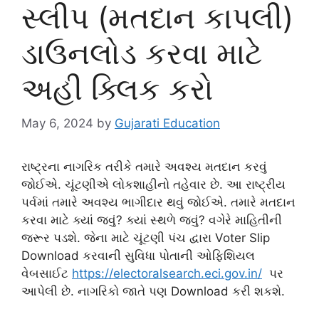
સ્લીપ (મતદાન કાપલી)
ડાઉનલોડ કરવા માટે
અહી ક્લિક કરો
May 6, 2024
by
Gujarati Education
રાષ્ટ્રના નાગરિક તરીકે તમારે અવશ્ય મતદાન કરવું
જોઈએ. ચૂંટણીએ લોકશાહીનો તહેવાર છે. આ રાષ્ટ્રીય
પર્વમાં તમારે અવશ્ય ભાગીદાર થવું જોઈએ. તમારે મતદાન
કરવા માટે ક્યાં જવું? ક્યાં સ્થળે જવું? વગેરે માહિતીની
જરૂર પડશે. જેના માટે ચૂંટણી પંચ દ્વારા Voter Slip
Download કરવાની સુવિધા પોતાની ઓફિશિયલ
વેબસાઈટ
h
ttps://electoralsearch.eci.gov.in/
પર
આપેલી છે. નાગરિકો જાતે પણ Download કરી શકશે.