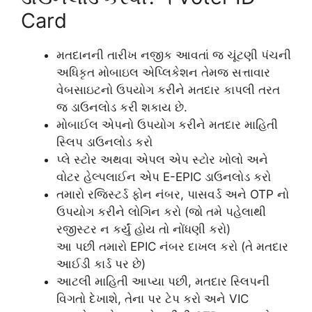
Card
મતદાનની તારીખ નજીક આવતાં જ ચૂંટણી પંચની
અધિકૃત મોબાઇલ એપ્લિકેશન તેમજ સત્તાવાર
વેબસાઇટનો ઉપયોગ કરીને મતદાર કાપલી તરત
જ ડાઉનલોડ કરી શકાય છે.
મોબાઈલ એપનો ઉપયોગ કરીને મતદાર માહિતી
સ્લિપ ડાઉનલોડ કરો
પ્લે સ્ટોર અથવા એપલ એપ સ્ટોર ખોલો અને
વોટર હેલ્પલાઈન એપ E-EPIC ડાઉનલોડ કરો
તમારો રજિસ્ટર્ડ ફોન નંબર, પાસવર્ડ અને OTP નો
ઉપયોગ કરીને લોગિન કરો (જો તમે પહેલાથી
રજીસ્ટર ન કર્યું હોય તો નોંધણી કરો)
આ પછી તમારો EPIC નંબર દાખલ કરો (તે મતદાર
આઈડી કાર્ડ પર છે)
આટલી માહિતી આપ્યા પછી, મતદાર સ્લિપની
વિગતો દેખાશે, તેના પર ટેપ કરો અને VIC