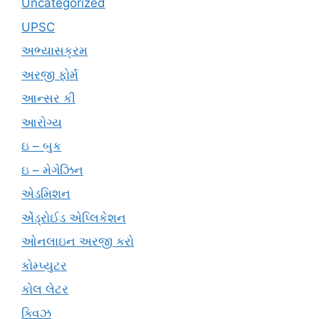
Uncategorized
UPSC
અભ્યાસક્રમ
અરજી ફોર્મ
આન્સર કી
આરોગ્ય
ઇ – બુક
ઇ – મેગેઝિન
એડમિશન
એંડ્રોઈડ એપ્લિકેશન
ઓનલાઇન અરજી કરો
કોમ્પ્યુટર
કોલ લેટર
ક્વિઝ