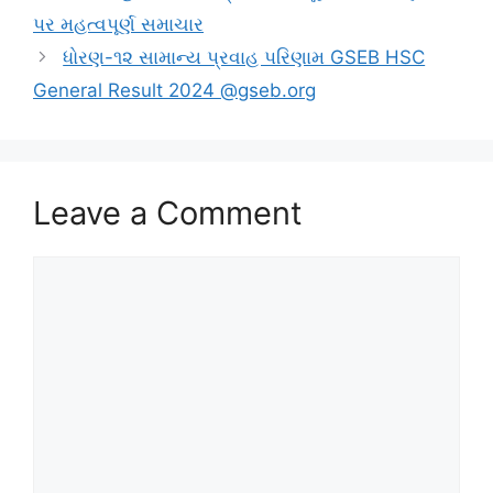
પર મહત્વપૂર્ણ સમાચાર
ધોરણ-૧૨ સામાન્ય પ્રવાહ પરિણામ GSEB HSC
General Result 2024 @gseb.org
Leave a Comment
Comment