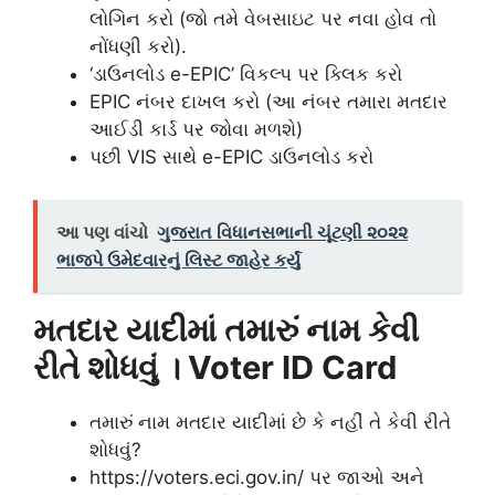
લોગિન કરો (જો તમે વેબસાઇટ પર નવા હોવ તો
નોંધણી કરો).
‘ડાઉનલોડ e-EPIC’ વિકલ્પ પર ક્લિક કરો
EPIC નંબર દાખલ કરો (આ નંબર તમારા મતદાર
આઈડી કાર્ડ પર જોવા મળશે)
પછી VIS સાથે e-EPIC ડાઉનલોડ કરો
આ પણ વાંચો
ગુજરાત વિધાનસભાની ચૂંટણી ૨૦૨૨
ભાજપે ઉમેદવારનું લિસ્ટ જાહેર કર્યું
મતદાર યાદીમાં તમારું નામ કેવી
રીતે શોધવું । Voter ID Card
તમારું નામ મતદાર યાદીમાં છે કે નહીં તે કેવી રીતે
શોધવું?
https://voters.eci.gov.in/ પર જાઓ અને