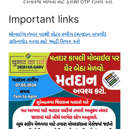
દસ્તાવેજ ખોલવા માટે ફરીથી OTP દાખલ કરો.
Important links
મોબાઈલ નંબર પરથી વોટર સ્લીપ (મતદાન કાપલી)
ડાઉનલોડ કરવા માટે અહી ક્લિક કરો