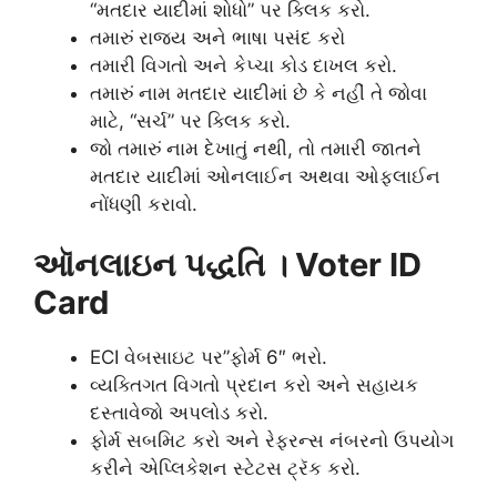
“મતદાર યાદીમાં શોધો” પર ક્લિક કરો.
તમારું રાજ્ય અને ભાષા પસંદ કરો
તમારી વિગતો અને કેપ્ચા કોડ દાખલ કરો.
તમારું નામ મતદાર યાદીમાં છે કે નહીં તે જોવા
માટે, “સર્ચ” પર ક્લિક કરો.
જો તમારું નામ દેખાતું નથી, તો તમારી જાતને
મતદાર યાદીમાં ઓનલાઈન અથવા ઓફલાઈન
નોંધણી કરાવો.
ઑનલાઇન પદ્ધતિ । Voter ID
Card
ECI વેબસાઇટ પર”ફોર્મ 6″ ભરો.
વ્યક્તિગત વિગતો પ્રદાન કરો અને સહાયક
દસ્તાવેજો અપલોડ કરો.
ફોર્મ સબમિટ કરો અને રેફરન્સ નંબરનો ઉપયોગ
કરીને એપ્લિકેશન સ્ટેટસ ટ્રૅક કરો.