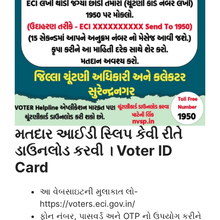
મતદાર આઈડી સ્લિપ કેવી રીતે
ડાઉનલોડ કરવી । Voter ID
Card
આ વેબસાઇટની મુલાકાત લો-
https://voters.eci.gov.in/
ફોન નંબર, પાસવર્ડ અને OTP નો ઉપયોગ કરીને