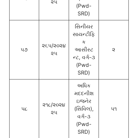
૨૫
(Pwd-
SRD)
સિનીયર
સાયન્ટીફિ
ક
૨૬૫/૨૦૨૪
૫૭
આસીસ્ટ
૨
૨૫
ન્ટ, વર્ગ-૩
(Pwd-
SRD)
અધિક
મદદનીશ
ઇજનેર
૨૧૮/૨૦૨૪
૫૮
(સિવિલ),
૫૧
૨૫
વર્ગ-૩
(Pwd-
SRD)