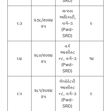
SRD)
મત્સ્ય
અધિકારી,
૨૭૮/૨૦૨૪
૬૩
વર્ગ-૩
૯
૨૫
(Pwd-
SRD)
વર્ક
આસીસ્ટ
૨૮૦/૨૦૨૪
૬૪
ન્ટ, વર્ગ-૩
૧૪
૨૫
(Pwd-
SRD)
લેબોરેટરી
આસીસ્ટ
૨૮૧/૨૦૨૪
૬૫
ન્ટ, વર્ગ-૩
૯
૨૫
(Pwd-
SRD)