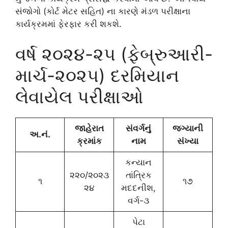
સંજોગો (કોર્ટ મેટર સહિત) ના કારણે મંડળ પરીક્ષાના
કાર્યક્રમમાં ફેરફાર કરી શકશે.
વર્ષ ૨૦૨૪-૨૫ (ફેબ્રુઆરી-
માર્ચ-૨૦૨૫) દરમિયાન
લેવાયેલ પરીક્ષાઓ
જાહેરાત
સંવર્ગનું
જગ્યાની
અ.નં.
ક્રમાંક
નામ
સંખ્યા
કન્યાન
૨૨૦/૨૦૨૩
તાંત્રિક
૧
૧૭
૨૪
મદદનીશ,
વર્ગ-૩
પેટા