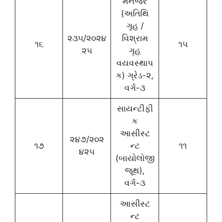
મેનેજર
(અતિથિ
ગૃહ /
૨૩૫/૨૦૨૪
વિશ્રામ
૧૬
૧૫
૨૫
ગૃહ
વયવસ્થાપ
ક) ગ્રેડ-૨,
વર્ગ-૩
સાયન્ટીફી
ક
આસીસ્ટ
૨૪૭/૨૦૨
૧૭
ન્ટ
૧૧
૪૨૫
(બાયોલોજી
જૂથ),
વર્ગ-૩
આસીસ્ટ
ન્ટ