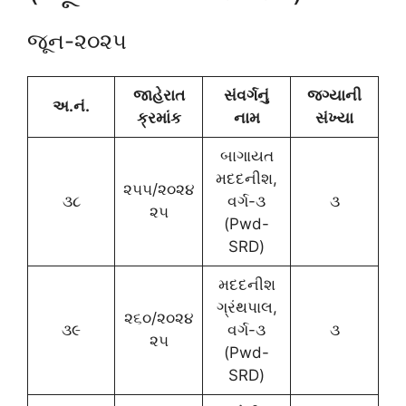
જૂન-૨૦૨૫
જાહેરાત
સંવર્ગનું
જગ્યાની
અ.નં.
ક્રમાંક
નામ
સંખ્યા
બાગાયત
મદદનીશ,
૨૫૫/૨૦૨૪
૩૮
વર્ગ-૩
૩
૨૫
(Pwd-
SRD)
મદદનીશ
ગ્રંથપાલ,
૨૬૦/૨૦૨૪
૩૯
વર્ગ-૩
૩
૨૫
(Pwd-
SRD)