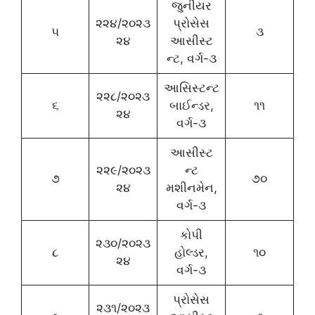
જુનીયર
૨૨૪/૨૦૨૩
પ્રોસેસ
૫
૩
૨૪
આસીસ્ટ
ન્ટ, વર્ગ-૩
આસિસ્ટન્ટ
૨૨૮/૨૦૨૩
૬
બાઈન્ડર,
૧૧
૨૪
વર્ગ-૩
આસીસ્ટ
૨૨૯/૨૦૨૩
ન્ટ
૭
૭૦
૨૪
મશીનમેન,
વર્ગ-૩
કોપી
૨૩૦/૨૦૨૩
૮
હોલ્ડર,
૧૦
૨૪
વર્ગ-૩
પ્રોસેસ
૨૩૧/૨૦૨૩