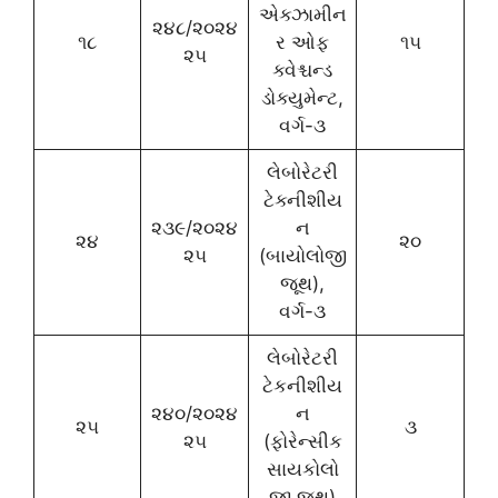
એક્ઝામીન
૨૪૮/૨૦૨૪
૧૮
ર ઓફ
૧૫
૨૫
ક્વેશ્ચન્ડ
ડોક્યુમેન્ટ,
વર્ગ-૩
લેબોરેટરી
ટેક્નીશીય
૨૩૯/૨૦૨૪
ન
૨૪
૨૦
૨૫
(બાયોલોજી
જૂથ),
વર્ગ-૩
લેબોરેટરી
ટેકનીશીય
૨૪૦/૨૦૨૪
ન
૨૫
૩
૨૫
(ફોરેન્સીક
સાયકોલો
જી જૂથ)