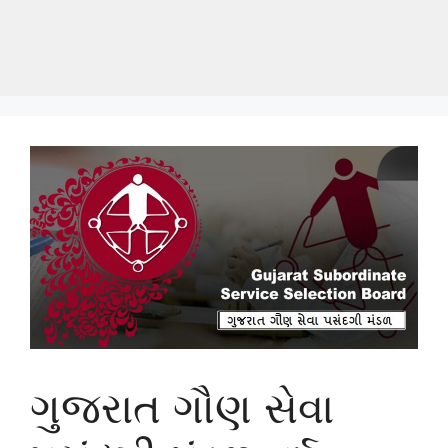
ગુજરાત ગૌણ સેવા