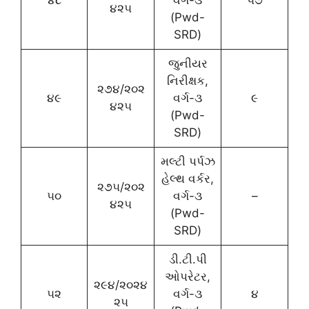
૪૮
વર્ગ-૩
૫૭
૪૨૫
(Pwd-
SRD)
જુનીયર
નિરીક્ષક,
૨૭૪/૨૦૨
૪૯
વર્ગ-૩
૯
૪૨૫
(Pwd-
SRD)
મલ્ટી પર્પઝ
હેલ્થ વર્કર,
૨૭૫/૨૦૨
૫૦
વર્ગ-૩
–
૪૨૫
(Pwd-
SRD)
ડી.ટી.પી
ઓપરેટર,
૨૯૪/૨૦૨૪
૫૨
વર્ગ-૩
૪
૨૫