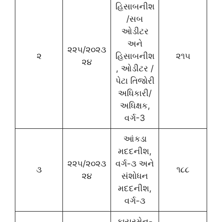
હિસાબનીશ
/સબ
ઓડીટર
અને
૨૨૫/૨૦૨૩
૨
હિસાબનીશ
૨૧૫
૨૪
, ઓડીટર /
પેટા તિજોરી
અધિકારી/
અધિક્ષક,
વર્ગ-3
આંકડા
મદદનીશ,
૨૨૫/૨૦૨૩
વર્ગ-૩ અને
૩
૧૮૮
૨૪
સંશોધન
મદદનીશ,
વર્ગ-૩
ફાયરમેન-