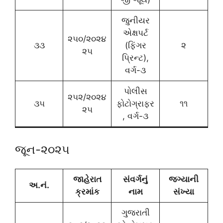
જુનીયર
એક્ષપર્ટ
૨૫૦/૨૦૨૪
૩૩
(ફિંગર
૨
૨૫
પ્રિન્ટ),
વર્ગ-૩
પોલીસ
૨૫૨/૨૦૨૪
૩૫
ફોટોગ્રાફર
૧૧
૨૫
, વર્ગ-૩
જૂન-૨૦૨૫
જાહેરાત
સંવર્ગનું
જગ્યાની
અ.નં.
ક્રમાંક
નામ
સંખ્યા
ગુજરાતી