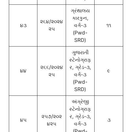
ગ્રંથાલય
કારકુન,
૨૬૪/૨૦૨૪
૪૩
વર્ગ-૩
૧૧
૨૫
(Pwd-
SRD)
ગુજરાતી
સ્ટેનોગ્રાફ
૨૬૬/૨૦૨૪
ર, ગ્રેડ-૩,
૪૪
૯
૨૫
વર્ગ-૩
(Pwd-
SRD)
અંગ્રેજી
સ્ટેનોગ્રાફ
૨૫૭/૨૦૨
ર, ગ્રેડ-૩,
૪૫
૩
૪૨૫
વર્ગ-૩
(Pwd-