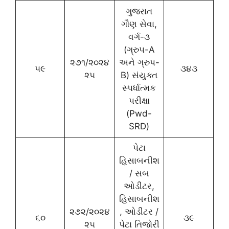
ગુજરાત
ગૌણ સેવા,
વર્ગ-૩
(ગ્રુપ-A
૨૭૧/૨૦૨૪
અને ગ્રુપ-
૫૯
૩૪૩
૨૫
B) સંયુક્ત
સ્પર્ધાત્મક
પરીક્ષા
(Pwd-
SRD)
પેટા
હિસાબનીશ
/ સબ
ઓડીટર,
હિસાબનીશ
૨૭૨/૨૦૨૪
, ઓડીટર /
૬૦
૩૯
૨૫
પેટા તિજોરી