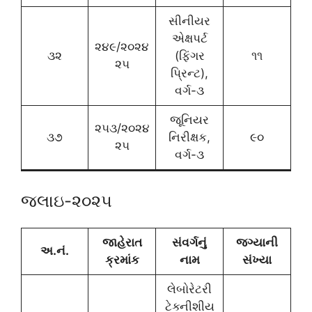
સીનીયર
એક્ષપર્ટ
૨૪૯/૨૦૨૪
૩૨
(ફિંગર
૧૧
૨૫
પ્રિન્ટ),
વર્ગ-૩
જૂનિયર
૨૫૩/૨૦૨૪
૩૭
નિરીક્ષક,
૯૦
૨૫
વર્ગ-૩
જલાઇ-૨૦૨૫
જાહેરાત
સંવર્ગનું
જગ્યાની
અ.નં.
ક્રમાંક
નામ
સંખ્યા
લેબોરેટરી
ટેક્નીશીય