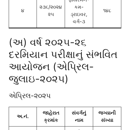
૨૩૬/૨૦૨૪
કમ-
૪
૧૪૮
૨૫
ડ્રાઇવર,
વર્ગ-૩
(અ) વર્ષ ૨૦૨૫-૨૬
દરમિયાન પરીક્ષાનું સંભવિત
આયોજન (એપ્રિલ-
જુલાઇ-૨૦૨૫)
એપ્રિલ-૨૦૨૫
જાહેરાત
સંવર્ગનું
જગ્યાની
અ.નં.
ક્રમાંક
નામ
સંખ્યા