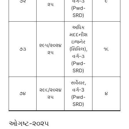
૭૨
વર્ગ-૩
૯
૨૫
(Pwd-
SRD)
અધિક
મદદનીશ
ઇજનેર
૨૯૫/૨૦૨૪
૭૩
(સિવિલ),
૧૬
૨૫
વર્ગ-૩
(Pwd-
SRD)
સર્વેયર,
૨૯૬/૨૦૨૪
વર્ગ-3
૭૪
૪
૨૫
(Pwd-
SRD)
ઓગષ્ટ-૨૦૨૫