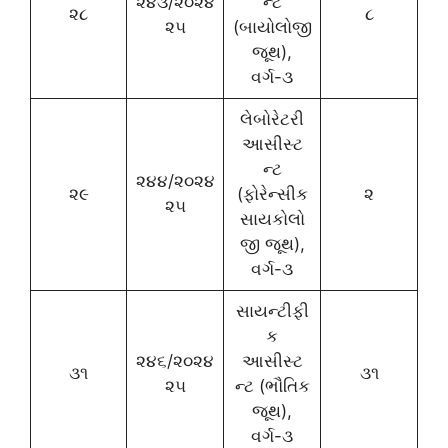
૨૪૩/૨૦૨૪
ન્ટ
૨૮
૮
૨૫
(બાયોલોજી
જૂથ),
વર્ગ-૩
લેબોરેટરી
આસીસ્ટ
ન્ટ
૨૪૪/૨૦૨૪
૨૯
(ફોરેન્સીક
૨
૨૫
સાયકોલો
જી જૂથ),
વર્ગ-૩
સાયન્ટીફી
ક
૨૪૬/૨૦૨૪
આસીસ્ટ
૩૧
૩૧
૨૫
ન્ટ (ભૌતિક
જૂથ),
વર્ગ-૩