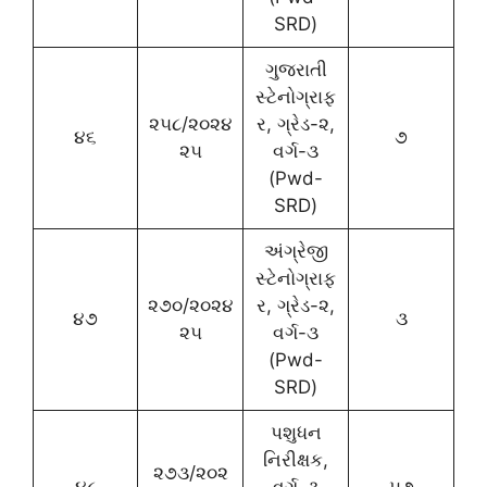
SRD)
ગુજરાતી
સ્ટેનોગ્રાફ
૨૫૮/૨૦૨૪
ર, ગ્રેડ-૨,
૪૬
૭
૨૫
વર્ગ-૩
(Pwd-
SRD)
અંગ્રેજી
સ્ટેનોગ્રાફ
૨૭૦/૨૦૨૪
ર, ગ્રેડ-૨,
૪૭
૩
૨૫
વર્ગ-૩
(Pwd-
SRD)
પશુધન
નિરીક્ષક,
૨૭૩/૨૦૨