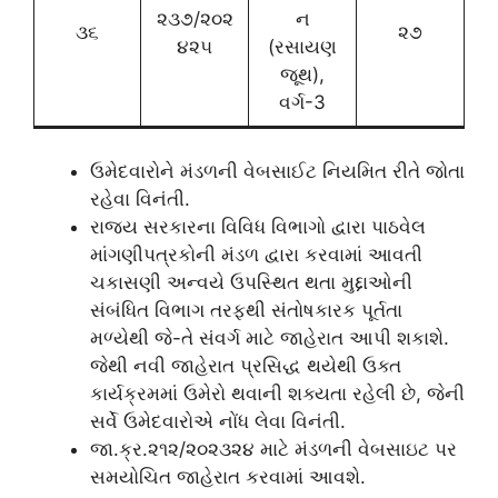
૨૩૭/૨૦૨
ન
૩૬
૨૭
૪૨૫
(રસાયણ
જૂથ),
વર્ગ-3
ઉમેદવારોને મંડળની વેબસાઈટ નિયમિત રીતે જોતા
રહેવા વિનંતી.
રાજય સરકારના વિવિધ વિભાગો દ્વારા પાઠવેલ
માંગણીપત્રકોની મંડળ દ્વારા કરવામાં આવતી
ચકાસણી અન્વયે ઉપસ્થિત થતા મુદ્દાઓની
સંબંધિત વિભાગ તરફથી સંતોષકારક પૂર્તતા
મળ્યેથી જે-તે સંવર્ગ માટે જાહેરાત આપી શકાશે.
જેથી નવી જાહેરાત પ્રસિદ્ધ થયેથી ઉક્ત
કાર્યક્રમમાં ઉમેરો થવાની શક્યતા રહેલી છે, જેની
સર્વે ઉમેદવારોએ નોંધ લેવા વિનંતી.
જા.ક્ર.૨૧૨/૨૦૨૩૨૪ માટે મંડળની વેબસાઇટ પર
સમયોચિત જાહેરાત કરવામાં આવશે.