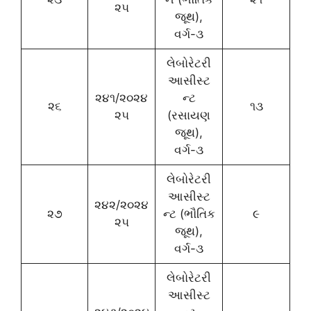
૨૫
જૂથ),
વર્ગ-૩
લેબોરેટરી
આસીસ્ટ
૨૪૧/૨૦૨૪
ન્ટ
૨૬
૧૩
૨૫
(રસાયણ
જૂથ),
વર્ગ-૩
લેબોરેટરી
આસીસ્ટ
૨૪૨/૨૦૨૪
૨૭
ન્ટ (ભૌતિક
૯
૨૫
જૂથ),
વર્ગ-૩
લેબોરેટરી
આસીસ્ટ