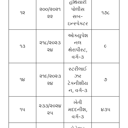
હથિયારી
૨૦૦/૨૦૨૧
પોલીસ
૧૨
૧૭૮
૨૨
સબ-
ઇન્સ્પેક્ટર
ઓક્યુપેશ
૨૧૮/૨૦૨૩
નલ
૧૩
૯
૨૪
થેરાપીસ્ટ,
વર્ગ-૩
સ્ટરીલાઈ
૨૧૯/૨૦૨૩
ઝર
૧૪
૭
૨૪
ટેક્નીશીય
ન, વર્ગ-૩
ખેતી
૨૩૩/૨૦૨૪
૧૫
મદદનીશ,
૪૩૫
૨૫
વર્ગ-૩