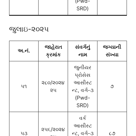
(Pwd-
SRD)
જુલાઇ-૨૦૨૫
જાહેરાત
સંવર્ગનું
જગ્યાની
અ.નં.
ક્રમાંક
નામ
સંખ્યા
જુનીયર
પ્રોસેસ
૨૮૦/૨૦૨૪
આસીસ્ટ
૫૧
૭
૨૫
ન્ટ, વર્ગ-૩
(Pwd-
SRD)
વર્ક
આસીસ્ટ
૨૫૬/૨૦૨૪
૫૩
ન્ટ, વર્ગ-૩
૮૭