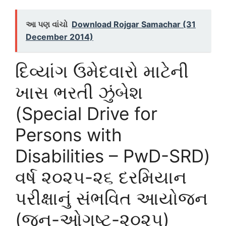
આ પણ વાંચો
Download Rojgar Samachar (31
December 2014)
દિવ્યાંગ ઉમેદવારો માટેની
ખાસ ભરતી ઝુંબેશ
(Special Drive for
Persons with
Disabilities – PwD-SRD)
વર્ષ ૨૦૨૫-૨૬ દરમિયાન
પરીક્ષાનું સંભવિત આયોજન
(જૂન-ઓગષ્ટ-૨૦૨૫)