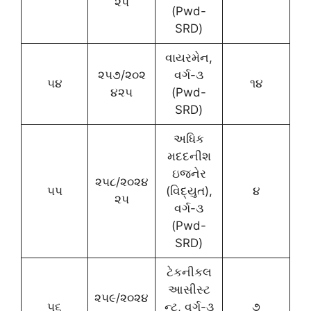
૨૫
(Pwd-
SRD)
વાયરમેન,
૨૫૭/૨૦૨
વર્ગ-૩
૫૪
૧૪
૪૨૫
(Pwd-
SRD)
અધિક
મદદનીશ
ઇજનેર
૨૫૮/૨૦૨૪
૫૫
(વિદ્યુત),
૪
૨૫
વર્ગ-૩
(Pwd-
SRD)
ટેકનીકલ
આસીસ્ટ
૨૫૯/૨૦૨૪
૫૬
ન્ટ, વર્ગ-૩
૭