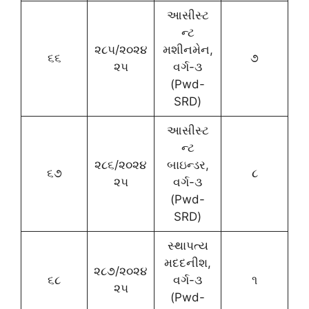
આસીસ્ટ
ન્ટ
૨૮૫/૨૦૨૪
મશીનમેન,
૬૬
૭
૨૫
વર્ગ-૩
(Pwd-
SRD)
આસીસ્ટ
ન્ટ
૨૮૬/૨૦૨૪
બાઇન્ડર,
૬૭
૮
૨૫
વર્ગ-૩
(Pwd-
SRD)
સ્થાપત્ય
મદદનીશ,
૨૮૭/૨૦૨૪
૬૮
વર્ગ-૩
૧
૨૫
(Pwd-