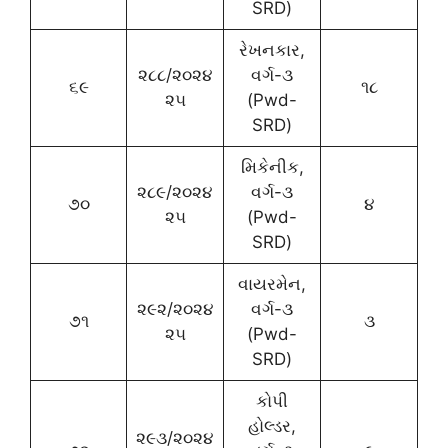
SRD)
રેખનકાર,
૨૮૮/૨૦૨૪
વર્ગ-૩
૬૯
૧૮
૨૫
(Pwd-
SRD)
મિકેનીક,
૨૮૯/૨૦૨૪
વર્ગ-૩
૭૦
૪
૨૫
(Pwd-
SRD)
વાયરમેન,
૨૯૨/૨૦૨૪
વર્ગ-૩
૭૧
૩
૨૫
(Pwd-
SRD)
કોપી
હોલ્ડર,
૨૯૩/૨૦૨૪