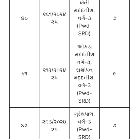
ખેતી
મદદનીશ,
૨૬૧/૨૦૨૪
૪૦
વર્ગ-૩
૭
૨૫
(Pwd-
SRD)
આંકડા
મદદનીશ
વર્ગ-૩,
૨૧૨/૨૦૨૪
સંશોધન
૪૧
૯
૨૫
મદદનીશ,
વર્ગ-3
(Pwd-
SRD)
ગ્રંથપાલ,
૨૬૩/૨૦૨૪
વર્ગ-૩
૪૨
૭
૨૫
(Pwd-
SRD)