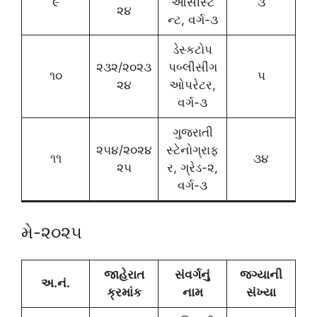
૯
આસીસ્ટ
૩
૨૪
ન્ટ, વર્ગ-૩
ડેસ્કટોપ
૨૩૨/૨૦૨૩
પબ્લીસીંગ
૧૦
૫
૨૪
ઓપરેટર,
વર્ગ-૩
ગુજરાતી
૨૫૪/૨૦૨૪
સ્ટેનોગ્રાફ
૧૧
૩૪
૨૫
ર, ગ્રેડ-૨,
વર્ગ-૩
મે-૨૦૨૫
જાહેરાત
સંવર્ગનું
જગ્યાની
અ.નં.
ક્રમાંક
નામ
સંખ્યા