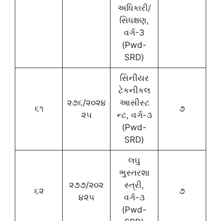
અધિકારી/
સિધક્ષણ,
વર્ગ-3
(Pwd-
SRD)
સિનીયર
ટેકનીકલ
૨૭૬/૨૦૨૪
આસીસ્ટ
૬૧
૭
૨૫
ન્ટ, વર્ગ-૩
(Pwd-
SRD)
લઘુ
ભુસ્તરશા
૨૭૭/૨૦૨
સ્ત્રી,
૬૨
૭
૪૨૫
વર્ગ-૩
(Pwd-