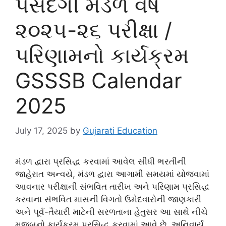
પસંદગી મંડળ વર્ષ
૨૦૨૫-૨૬ પરીક્ષા /
પરિણામનો કાર્યક્રમ
GSSSB Calendar
2025
July 17, 2025
by
Gujarati Education
મંડળ દ્વારા પ્રસિદ્ધ કરવામાં આવેલ સીધી ભરતીની
જાહેરાત અન્વયે, મંડળ દ્વારા આગામી સમયમાં યોજવામાં
આવનાર પરીક્ષાની સંભવિત તારીખ અને પરિણામ પ્રસિદ્ધ
કરવાના સંભવિત માસની વિગતો ઉમેદવારોની જાણકારી
અને પૂર્વ-તૈયારી માટેની સરળતાના હેતુસર આ સાથે નીચે
મુજબનો કાર્યક્રમ પ્રસિદ્ધ કરવામાં આવે છે. અનિવાર્ય