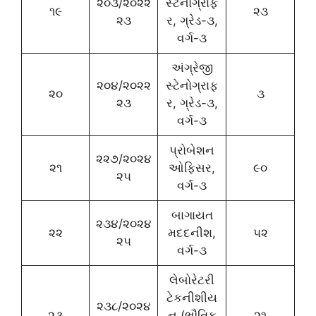
૨૦૩/૨૦૨૨
સ્ટેનોગ્રાફ
૧૯
૨૩
૨૩
ર, ગ્રેડ-૩,
વર્ગ-૩
અંગ્રેજી
૨૦૪/૨૦૨૨
સ્ટેનોગ્રાફ
૨૦
૩
૨૩
ર, ગ્રેડ-૩,
વર્ગ-૩
પ્રોબેશન
૨૨૭/૨૦૨૪
૨૧
ઓફિસર,
૯૦
૨૫
વર્ગ-૩
બાગાયત
૨૩૪/૨૦૨૪
૨૨
મદદનીશ,
૫૨
૨૫
વર્ગ-૩
લેબોરેટરી
ટેકનીશીય
૨૩૮/૨૦૨૪
૨૩
ન (ભૌતિક
૨૧