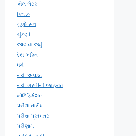
કોલ લેટર
ક્વિઝ
ગુણોત્સવ
ચુંટણી
જાણવા જેવું
દેશ ભક્તિ
ધર્મ
નવી અપડેટ
નવી ભરતીની જાહેરાત
નોટિફિકેશન
પરીક્ષા તારીખ
પરીક્ષા પ્રશ્નપત્ર
પરીણામ