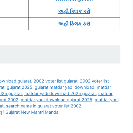
અહીં ક્લિક કરો
અહીં ક્લિક કરો
t
download gujarat
,
2002 voter list gujarat
,
2002 voter list
rat
,
gujarat 2025
,
gujarat matdar yadi download
,
matdar
025 gujarat
,
matdar yadi download 2025 gujarat
,
matdar
arat 2002
,
matdar yadi download gujarat 2025
,
matdar yadi
at
,
search name in gujarat voter list 2002
ળ્યું? Gujarat New Mantri Mandal