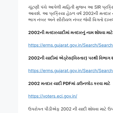
ચૂંટણી પંચે આપેલી માહિતી મુજબ આ SIR પ્રક્રિય
આવશે. આ પ્રક્રિયા હેઠળ વર્ષ 2002ની મતદાર યા
ભાગ નંબર અને સીરીયલ નંબર જેવી વિગતો દાખલ
2002ની મતદારયાદીમાં મતદારનું નામ શોધવા માટે
https://erms.gujarat.gov.in/Search/Searc
2002ની યાદીમાં એડ્રેસ(વિસ્તાર) પરથી વિભાગ શ
https://erms.gujarat.gov.in/Search/Searc
2002 મતદાર યાદી PDFમાં ડાઉનલોડ કરવા માટે
https://voters.eci.gov.in/
ઉપરોક્ત પીડીએફ 2002 ની યાદી શોધવા માટે ઉપ