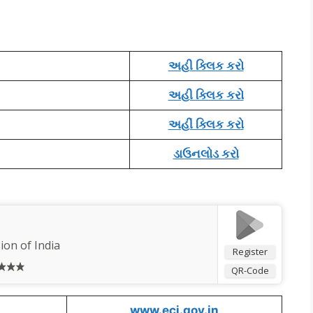
અહી ક્લિક કરો
અહી ક્લિક કરો
અહીં ક્લિક કરો
ડાઉનલોડ કરો
ion of India
Register
QR-Code
www.eci.gov.in