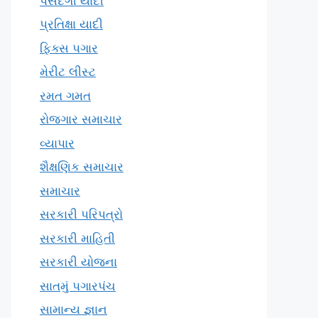
પસંદગી યાદી
પ્રતિક્ષા યાદી
ફિક્સ પગાર
મેરીટ લીસ્ટ
રમત ગમત
રોજગાર સમાચાર
વ્યાપાર
શૈક્ષણિક સમાચાર
સમાચાર
સરકારી પરિપત્રો
સરકારી માહિતી
સરકારી યોજના
સાતમું પગારપંચ
સામાન્ય જ્ઞાન