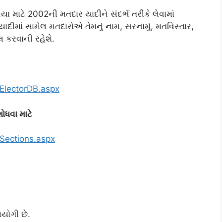
ા માટે 2002ની મતદાર યાદીને સંદર્ભ તરીકે લેવામાં
દીમાં સામેલ મતદારોએ તેમનું નામ, સરનામું, મતવિસ્તાર,
 કરવાની રહેશે.
hElectorDB.aspx
ોધવા માટે
hSections.aspx
યોગી છે.