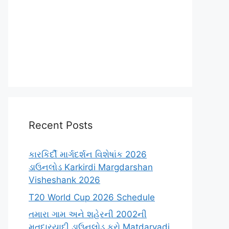
Recent Posts
કારકિર્દી માર્ગદર્શન વિશેષાંક 2026
ડાઉનલોડ Karkirdi Margdarshan
Visheshank 2026
T20 World Cup 2026 Schedule
તમારા ગામ અને શહેરની 2002ની
મતદારયાદી ડાઉનલોડ કરો Matdaryadi