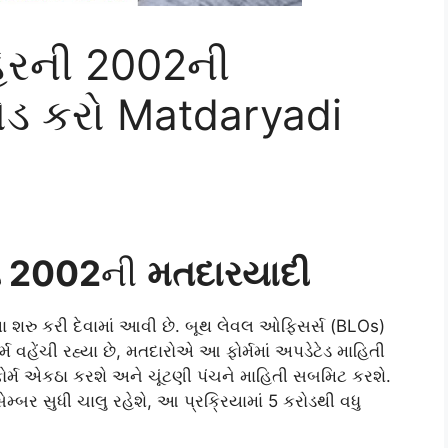
ેરની 2002ની
ોડ કરો Matdaryadi
ી
2002
ની
મતદારયાદી
યા શરુ કરી દેવામાં આવી છે. બૂથ લેવલ ઓફિસર્સ (BLOs)
ર્મ વહેંચી રહ્યા છે, મતદારોએ આ ફોર્મમાં અપડેટેડ માહિતી
ફોર્મ એકઠા કરશે અને ચૂંટણી પંચને માહિતી સબમિટ કરશે.
મ્બર સુધી ચાલુ રહેશે, આ પ્રક્રિયામાં 5 કરોડથી વધુ