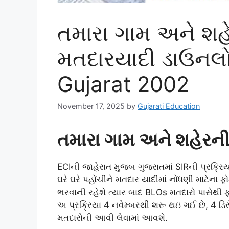
તમારા ગામ અને શહ
મતદારયાદી ડાઉનલ
Gujarat 2002
November 17, 2025
by
Gujarati Education
તમારા ગામ અને શહેરન
ECIની જાહેરાત મુજબ ગુજરાતમાં SIRની પ્રક્રિ
ઘરે ઘરે પહોંચીને મતદાર યાદીમાં નોંધણી માટેના ફો
ભરવાની રહેશે ત્યાર બાદ BLOs મતદારો પાસેથી 
અ પ્રક્રિયા 4 નવેમ્બરથી શરૂ થઇ ગઈ છે, 4 ડિસે
મતદારોની આવી લેવામાં આવશે.