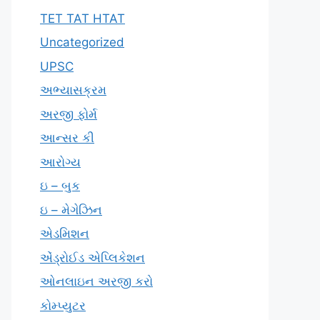
TET TAT HTAT
Uncategorized
UPSC
અભ્યાસક્રમ
અરજી ફોર્મ
આન્સર કી
આરોગ્ય
ઇ – બુક
ઇ – મેગેઝિન
એડમિશન
એંડ્રોઈડ એપ્લિકેશન
ઓનલાઇન અરજી કરો
કોમ્પ્યુટર