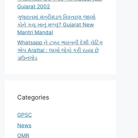
Gujarat 2002
ગુજરાતમાં મંત્રીમંડળ વિસ્તરણ જાણો
કોને કયુ ખાતું મળ્યું? Gujarat New
Mantri Mandal
Whatsapp ને ટક્કર ભારતની દેશી ચેટિંગ
એપ Arattai : લાખો લોકો કરી રહ્યા છે
ડાઉનલોડ
Categories
GPSC
News
OMR