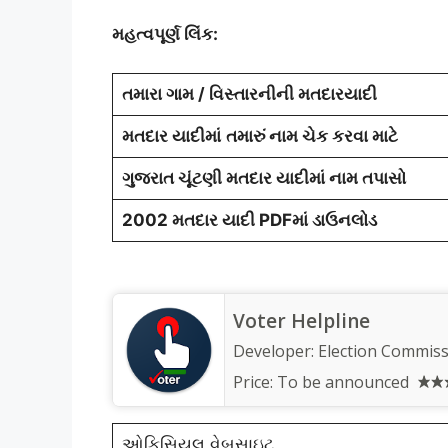
મહત્વપૂર્ણ લિંક:
તમારા ગામ / વિસ્તારનીની મતદારયાદી
મતદાર યાદીમાં
તમારું નામ ચેક કરવા માટે
ગુજરાત ચૂંટણી મતદાર યાદીમાં નામ તપાસો
2002 મતદાર યાદી PDFમાં ડાઉનલોડ
Voter Helpline
Developer:
Election Commiss
Price:
To be announced
ઓફિસિયલ વેબસાઇટ