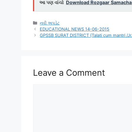
આ પણ વાંચો
Download Rozgaar Samachar
Categories
નવી અપડેટ
EDUCATIONAL NEWS 14-06-2015
GPSSB SURAT DISTRICT (Talati cum mantri /
Leave a Comment
Comment