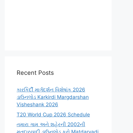
Recent Posts
કારકિર્દી માર્ગદર્શન વિશેષાંક 2026
ડાઉનલોડ Karkirdi Margdarshan
Visheshank 2026
T20 World Cup 2026 Schedule
તમારા ગામ અને શહેરની 2002ની
મતદારયાદી ડાઉનલોડ કરો Matdaryadi