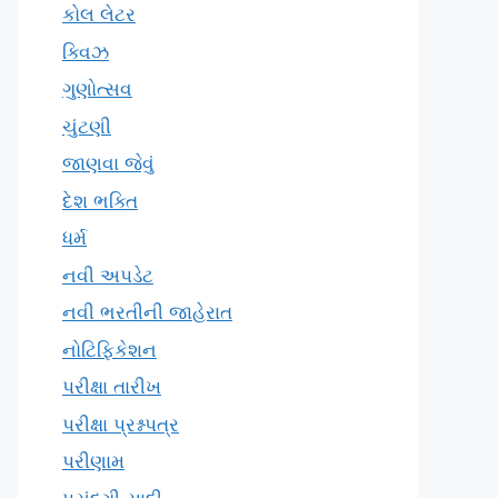
કોલ લેટર
ક્વિઝ
ગુણોત્સવ
ચુંટણી
જાણવા જેવું
દેશ ભક્તિ
ધર્મ
નવી અપડેટ
નવી ભરતીની જાહેરાત
નોટિફિકેશન
પરીક્ષા તારીખ
પરીક્ષા પ્રશ્નપત્ર
પરીણામ