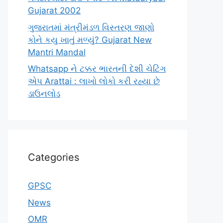
Gujarat 2002
ગુજરાતમાં મંત્રીમંડળ વિસ્તરણ જાણો
કોને કયુ ખાતું મળ્યું? Gujarat New
Mantri Mandal
Whatsapp ને ટક્કર ભારતની દેશી ચેટિંગ
એપ Arattai : લાખો લોકો કરી રહ્યા છે
ડાઉનલોડ
Categories
GPSC
News
OMR