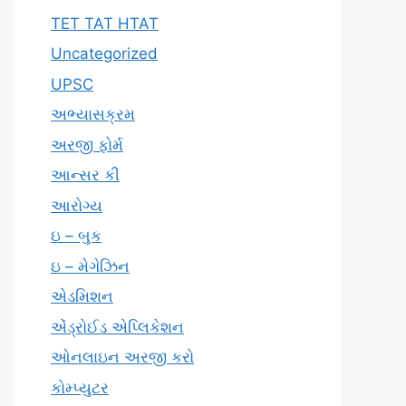
TET TAT HTAT
Uncategorized
UPSC
અભ્યાસક્રમ
અરજી ફોર્મ
આન્સર કી
આરોગ્ય
ઇ – બુક
ઇ – મેગેઝિન
એડમિશન
એંડ્રોઈડ એપ્લિકેશન
ઓનલાઇન અરજી કરો
કોમ્પ્યુટર