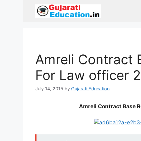
Skip
to
content
Amreli Contract 
For Law officer 
July 14, 2015
by
Gujarati Education
Amreli Contract Base R