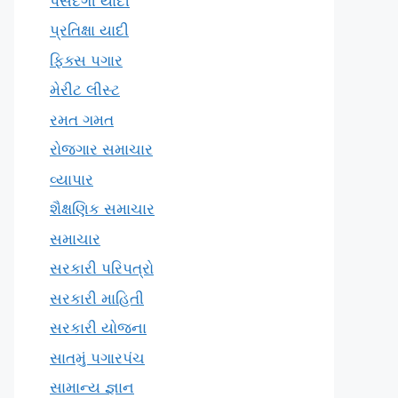
પસંદગી યાદી
પ્રતિક્ષા યાદી
ફિક્સ પગાર
મેરીટ લીસ્ટ
રમત ગમત
રોજગાર સમાચાર
વ્યાપાર
શૈક્ષણિક સમાચાર
સમાચાર
સરકારી પરિપત્રો
સરકારી માહિતી
સરકારી યોજના
સાતમું પગારપંચ
સામાન્ય જ્ઞાન