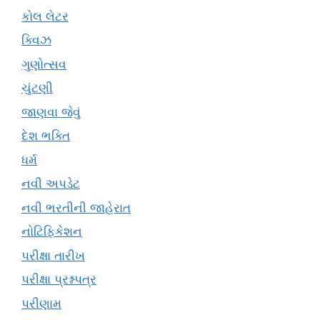
કોલ લેટર
ક્વિઝ
ગુણોત્સવ
ચુંટણી
જાણવા જેવું
દેશ ભક્તિ
ધર્મ
નવી અપડેટ
નવી ભરતીની જાહેરાત
નોટિફિકેશન
પરીક્ષા તારીખ
પરીક્ષા પ્રશ્નપત્ર
પરીણામ