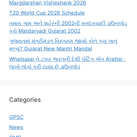
Margdarshan Visheshank 2026
T20 World Cup 2026 Schedule
તમારા ગામ અને શહેરની 2002ની મતદારયાદી ડાઉનલોડ
કરો Matdaryadi Gujarat 2002
ગુજરાતમાં મંત્રીમંડળ વિસ્તરણ જાણો કોને કયુ ખાતું
મળ્યું? Gujarat New Mantri Mandal
Whatsapp ને ટક્કર ભારતની દેશી ચેટિંગ એપ Arattai :
લાખો લોકો કરી રહ્યા છે ડાઉનલોડ
Categories
GPSC
News