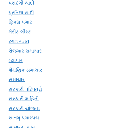
પસંદગી યાદી
પ્રતિક્ષા યાદી
ફિક્સ પગાર
મેરીટ લીસ્ટ
રમત ગમત
રોજગાર સમાચાર
વ્યાપાર
શૈક્ષણિક સમાચાર
સમાચાર
સરકારી પરિપત્રો
સરકારી માહિતી
સરકારી યોજના
સાતમું પગારપંચ
સામાન્ય જ્ઞાન