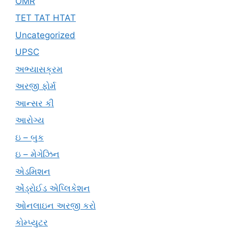
OMR
TET TAT HTAT
Uncategorized
UPSC
અભ્યાસક્રમ
અરજી ફોર્મ
આન્સર કી
આરોગ્ય
ઇ – બુક
ઇ – મેગેઝિન
એડમિશન
એંડ્રોઈડ એપ્લિકેશન
ઓનલાઇન અરજી કરો
કોમ્પ્યુટર