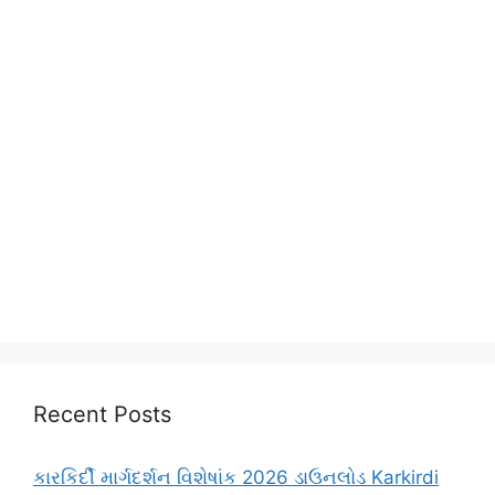
Recent Posts
કારકિર્દી માર્ગદર્શન વિશેષાંક 2026 ડાઉનલોડ Karkirdi