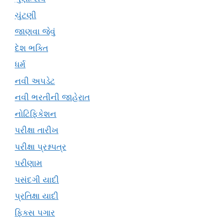
ચુંટણી
જાણવા જેવું
દેશ ભક્તિ
ધર્મ
નવી અપડેટ
નવી ભરતીની જાહેરાત
નોટિફિકેશન
પરીક્ષા તારીખ
પરીક્ષા પ્રશ્નપત્ર
પરીણામ
પસંદગી યાદી
પ્રતિક્ષા યાદી
ફિક્સ પગાર