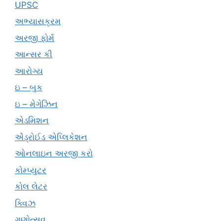
UPSC
અભ્યાસક્રમ
અરજી ફોર્મ
આન્સર કી
આરોગ્ય
ઇ – બુક
ઇ – મેગેઝિન
એડમિશન
એંડ્રોઈડ એપ્લિકેશન
ઓનલાઇન અરજી કરો
કોમ્પ્યુટર
કોલ લેટર
ક્વિઝ
ગુણોત્સવ