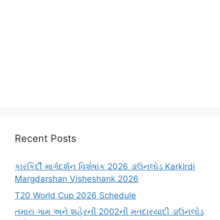
Recent Posts
કારકિર્દી માર્ગદર્શન વિશેષાંક 2026 ડાઉનલોડ Karkirdi
Margdarshan Visheshank 2026
T20 World Cup 2026 Schedule
તમારા ગામ અને શહેરની 2002ની મતદારયાદી ડાઉનલોડ