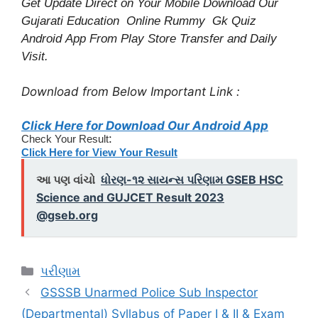
Get Update Direct on Your Mobile Download Our
Gujarati Education
Online Rummy
Gk Quiz
Android App From Play Store
Transfer
and
Daily
Visit.
Download from Below Important Link :
Click Here for Download Our Android App
:
Check Your Result
Click Here for View Your Result
આ પણ વાંચો
ધોરણ-૧૨ સાયન્સ પરિણામ GSEB HSC
Science and GUJCET Result 2023
@gseb.org
Categories
પરીણામ
GSSSB Unarmed Police Sub Inspector
(Departmental) Syllabus of Paper I & II & Exam