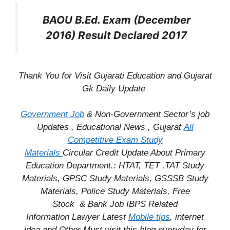
BAOU B.Ed. Exam (December
2016) Result Declared 2017
Thank You for Visit Gujarati Education and Gujarat
Gk Daily Update
Government Job
& Non-Government Sector’s job
Updates , Educational News , Gujarat
All
Competitive Exam Study
Materials
Circular
Credit
Update About Primary
Education Department.: HTAT, TET ,TAT Study
Materials, GPSC Study Materials, GSSSB Study
Materials, Police Study Materials,
Free
Stock
& Bank Job IBPS Related
Information
Lawyer Latest
Mobile tips
,
internet
idea
and Other Must visit this blog everyday for