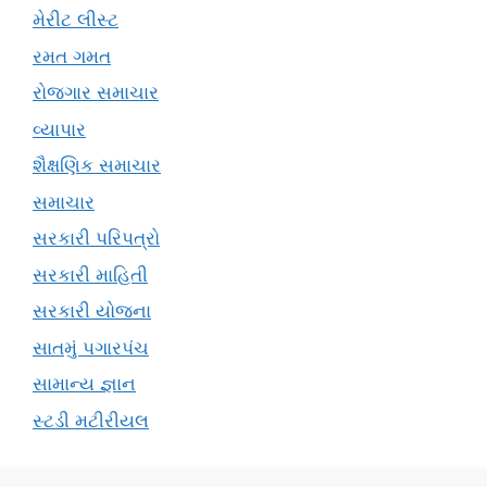
મેરીટ લીસ્ટ
રમત ગમત
રોજગાર સમાચાર
વ્યાપાર
શૈક્ષણિક સમાચાર
સમાચાર
સરકારી પરિપત્રો
સરકારી માહિતી
સરકારી યોજના
સાતમું પગારપંચ
સામાન્ય જ્ઞાન
સ્ટડી મટીરીયલ