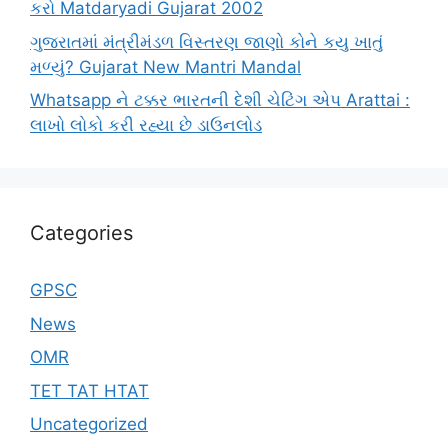
કરો Matdaryadi Gujarat 2002
ગુજરાતમાં મંત્રીમંડળ વિસ્તરણ જાણો કોને કયુ ખાતું
મળ્યું? Gujarat New Mantri Mandal
Whatsapp ને ટક્કર ભારતની દેશી ચેટિંગ એપ Arattai :
લાખો લોકો કરી રહ્યા છે ડાઉનલોડ
Categories
GPSC
News
OMR
TET TAT HTAT
Uncategorized