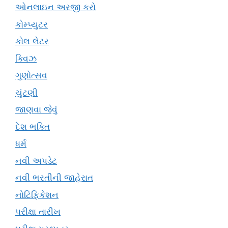
ઓનલાઇન અરજી કરો
કોમ્પ્યુટર
કોલ લેટર
ક્વિઝ
ગુણોત્સવ
ચુંટણી
જાણવા જેવું
દેશ ભક્તિ
ધર્મ
નવી અપડેટ
નવી ભરતીની જાહેરાત
નોટિફિકેશન
પરીક્ષા તારીખ