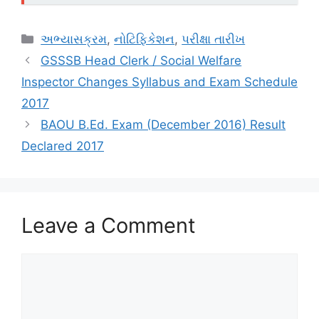
Categories
અભ્યાસક્રમ
,
નોટિફિકેશન
,
પરીક્ષા તારીખ
GSSSB Head Clerk / Social Welfare
Inspector Changes Syllabus and Exam Schedule
2017
BAOU B.Ed. Exam (December 2016) Result
Declared 2017
Leave a Comment
Comment