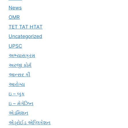
News
OMR
TET TAT HTAT
Uncategorized
UPSC
અભ્યાસક્રમ
અરજી ફોર્મ
આન્સર કી
આરોગ્ય
ઇ – બુક
ઇ – મેગેઝિન
એડમિશન
એંડ્રોઈડ એપ્લિકેશન