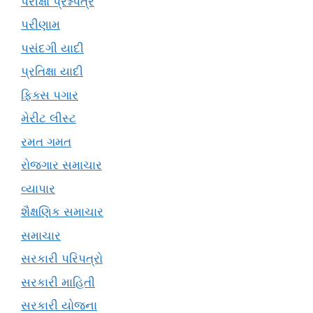
પરીક્ષા પ્રશ્નપત્ર
પરીણામ
પસંદગી યાદી
પ્રતિક્ષા યાદી
ફિક્સ પગાર
મેરીટ લીસ્ટ
રમત ગમત
રોજગાર સમાચાર
વ્યાપાર
શૈક્ષણિક સમાચાર
સમાચાર
સરકારી પરિપત્રો
સરકારી માહિતી
સરકારી યોજના