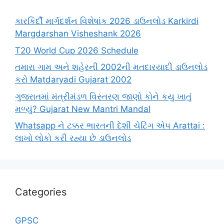
કારકિર્દી માર્ગદર્શન વિશેષાંક 2026 ડાઉનલોડ Karkirdi
Margdarshan Visheshank 2026
T20 World Cup 2026 Schedule
તમારા ગામ અને શહેરની 2002ની મતદારયાદી ડાઉનલોડ
કરો Matdaryadi Gujarat 2002
ગુજરાતમાં મંત્રીમંડળ વિસ્તરણ જાણો કોને કયુ ખાતું
મળ્યું? Gujarat New Mantri Mandal
Whatsapp ને ટક્કર ભારતની દેશી ચેટિંગ એપ Arattai :
લાખો લોકો કરી રહ્યા છે ડાઉનલોડ
Categories
GPSC