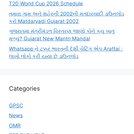
T20 World Cup 2026 Schedule
તમારા ગામ અને શહેરની 2002ની મતદારયાદી ડાઉનલોડ
કરો Matdaryadi Gujarat 2002
ગુજરાતમાં મંત્રીમંડળ વિસ્તરણ જાણો કોને કયુ ખાતું
મળ્યું? Gujarat New Mantri Mandal
Whatsapp ને ટક્કર ભારતની દેશી ચેટિંગ એપ Arattai :
લાખો લોકો કરી રહ્યા છે ડાઉનલોડ
Categories
GPSC
News
OMR