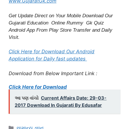
www.GujaratGk.com
Get Update Direct on Your Mobile Download Our
Gujarati Education
Online Rummy
Gk Quiz
Android App From Play Store
Transfer
and
Daily
Visit.
Click Here for Download Our Android
Application for Daily fast updates
Download from Below Important Link :
Click Here for Download
આ પણ વાંચો
Current Affairs Date: 29-03-
2017 Download In Gujarati By Edusafar
Categories
સામાન્ય જ્ઞાન