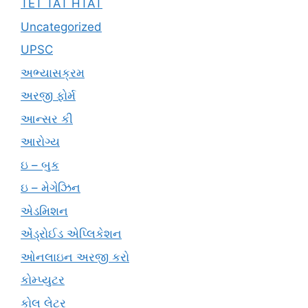
TET TAT HTAT
Uncategorized
UPSC
અભ્યાસક્રમ
અરજી ફોર્મ
આન્સર કી
આરોગ્ય
ઇ – બુક
ઇ – મેગેઝિન
એડમિશન
એંડ્રોઈડ એપ્લિકેશન
ઓનલાઇન અરજી કરો
કોમ્પ્યુટર
કોલ લેટર