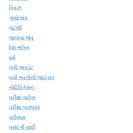
ક્વિઝ
ગુણોત્સવ
ચુંટણી
જાણવા જેવું
દેશ ભક્તિ
ધર્મ
નવી અપડેટ
નવી ભરતીની જાહેરાત
નોટિફિકેશન
પરીક્ષા તારીખ
પરીક્ષા પ્રશ્નપત્ર
પરીણામ
પસંદગી યાદી