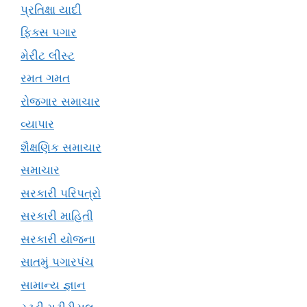
પ્રતિક્ષા યાદી
ફિક્સ પગાર
મેરીટ લીસ્ટ
રમત ગમત
રોજગાર સમાચાર
વ્યાપાર
શૈક્ષણિક સમાચાર
સમાચાર
સરકારી પરિપત્રો
સરકારી માહિતી
સરકારી યોજના
સાતમું પગારપંચ
સામાન્ય જ્ઞાન