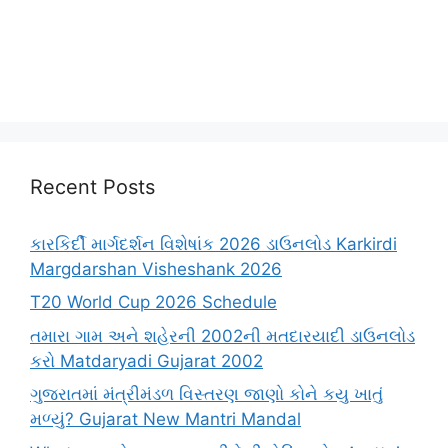
Recent Posts
કારકિર્દી માર્ગદર્શન વિશેષાંક 2026 ડાઉનલોડ Karkirdi
Margdarshan Visheshank 2026
T20 World Cup 2026 Schedule
તમારા ગામ અને શહેરની 2002ની મતદારયાદી ડાઉનલોડ
કરો Matdaryadi Gujarat 2002
ગુજરાતમાં મંત્રીમંડળ વિસ્તરણ જાણો કોને કયુ ખાતું
મળ્યું? Gujarat New Mantri Mandal