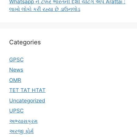
Whatsapp ને ટક્કર ભારતની દેશી ચેટિંગ એપ Arattai :
લાખો લોકો કરી રહ્યા છે ડાઉનલોડ
Categories
GPSC
News
OMR
TET TAT HTAT
Uncategorized
UPSC
અભ્યાસક્રમ
અરજી ફોર્મ