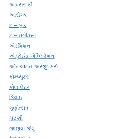
આન્સર કી
આરોગ્ય
ઇ – બુક
ઇ – મેગેઝિન
એડમિશન
એંડ્રોઈડ એપ્લિકેશન
ઓનલાઇન અરજી કરો
કોમ્પ્યુટર
કોલ લેટર
ક્વિઝ
ગુણોત્સવ
ચુંટણી
જાણવા જેવું