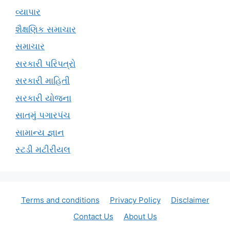
વ્યાપાર
શૈક્ષણિક સમાચાર
સમાચાર
સરકારી પરિપત્રો
સરકારી માહિતી
સરકારી યોજના
સાતમું પગારપંચ
સામાન્ય જ્ઞાન
સ્ટડી મટીરીયલ
Terms and conditions
Privacy Policy
Disclaimer
Contact Us
About Us