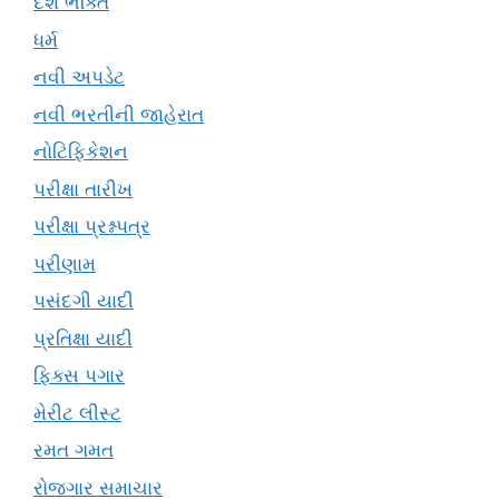
દેશ ભક્તિ
ધર્મ
નવી અપડેટ
નવી ભરતીની જાહેરાત
નોટિફિકેશન
પરીક્ષા તારીખ
પરીક્ષા પ્રશ્નપત્ર
પરીણામ
પસંદગી યાદી
પ્રતિક્ષા યાદી
ફિક્સ પગાર
મેરીટ લીસ્ટ
રમત ગમત
રોજગાર સમાચાર