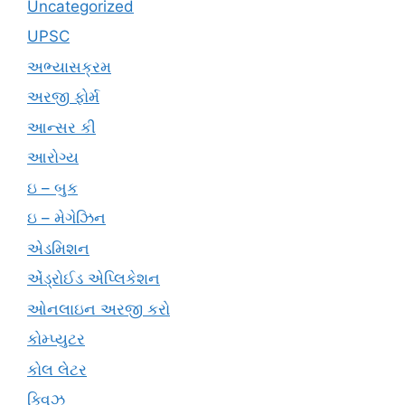
Uncategorized
UPSC
અભ્યાસક્રમ
અરજી ફોર્મ
આન્સર કી
આરોગ્ય
ઇ – બુક
ઇ – મેગેઝિન
એડમિશન
એંડ્રોઈડ એપ્લિકેશન
ઓનલાઇન અરજી કરો
કોમ્પ્યુટર
કોલ લેટર
ક્વિઝ