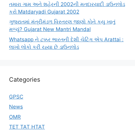
તમારા ગામ અને શહેરની 2002ની મતદારયાદી ડાઉનલોડ
કરો Matdaryadi Gujarat 2002
ગુજરાતમાં મંત્રીમંડળ વિસ્તરણ જાણો કોને કયુ ખાતું
મળ્યું? Gujarat New Mantri Mandal
Whatsapp ને ટક્કર ભારતની દેશી ચેટિંગ એપ Arattai :
લાખો લોકો કરી રહ્યા છે ડાઉનલોડ
Categories
GPSC
News
OMR
TET TAT HTAT