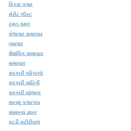
ફિક્સ પગાર
મેરીટ લીસ્ટ
રમત ગમત
રોજગાર સમાચાર
વ્યાપાર
શૈક્ષણિક સમાચાર
સમાચાર
સરકારી પરિપત્રો
સરકારી માહિતી
સરકારી યોજના
સાતમું પગારપંચ
સામાન્ય જ્ઞાન
સ્ટડી મટીરીયલ