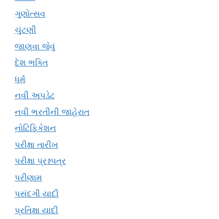
ગુણોત્સવ
ચુંટણી
જાણવા જેવું
દેશ ભક્તિ
ધર્મ
નવી અપડેટ
નવી ભરતીની જાહેરાત
નોટિફિકેશન
પરીક્ષા તારીખ
પરીક્ષા પ્રશ્નપત્ર
પરીણામ
પસંદગી યાદી
પ્રતિક્ષા યાદી