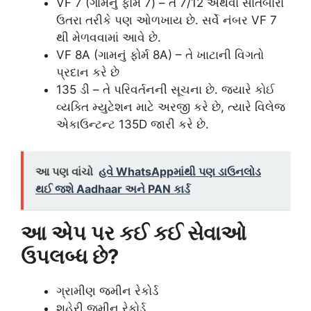
VF 7 (ગામનું ફોર્મ 7) – તે 7/12 અથવા સાતબારા
ઉતરા તરીકે પણ ઓળખાય છે. સર્વે નંબર VF 7
થી મેળવવામાં આવે છે.
VF 8A (ગામનું ફોર્મ 8A) – તે ખાટાની વિગતો
પ્રદાન કરે છે
135 ડી – તે પરિવર્તનની સૂચના છે. જ્યારે કોઈ
વ્યક્તિ મ્યુટેશન માટે અરજી કરે છે, ત્યારે વિલેજ
એકાઉન્ટન્ટ 135D જારી કરે છે.
આ પણ વાંચો
હવે WhatsAppમાંથી પણ ડાઉનલોડ
થઈ જશે Aadhaar અને PAN કાર્ડ
આ એપ પર કઈ કઈ સેવાઓ
ઉપલબ્ધ છે?
ગ્રામીણ જમીન રેકોર્ડ
શહેરી જમીન રેકોર્ડ