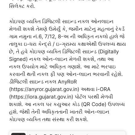
સિલેક્ટ કરો.
કોઇપણ વ્યક્તિ ડિજિટલી સાઇન્ડ નકલ ઓનલાઇન
મેળવી શકશે તેમણે ઉમેર્યું કે, જમીન માટેનુ મહત્વનું રેકર્ડ
ગામ નમુના નં.6, 7/12, 8-અ ની અધિકૃત નકલો હાલે જે
તાલુકા ઇ-ધરા કેન્દ્રો / ઇ-ગ્રામ્ય કક્ષાએથી ઉપલબ્ધ થાય
છે, તે હવે કોઇપણ વ્યક્તિ ડિજિટલી સાઇન્ડ (Digitally
Signed) નકલ ઓન-લાઇન મેળવી શકશે, તથા આ
નકલ ઉપયોગ માટે અધિકૃત ગણાશે. આ માટે ભરપાઇ
કરવાની થતી નકલ ફી પણ ઓન-લાઇન ભરવાની રહેશે.
ડીજિટલી સાઇન્ડ નકલ AnyRoR
(https://anyror.gujarat.gov.in) અથવા i-ORA
(https://iora.gujarat.gov.in) પોર્ટલ પરથી મેળવી
શકાશે. આ નકલ પર કયુઆર કોડ (QR Code) ઉપલબ્ધ
હશે. જેથી તેની અધિકૃતતાની ખાતરી ઓન-લાઇન
કોઇપણ વ્યક્તિ તથા સંસ્થા કરી શકશે.