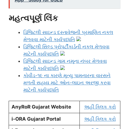
મહત્વપૂર્ણ લિંક
ડિજિટલી સાઇન્ડ દસ્તાવેજની પ્રમાણિત નકલ
મેળવવા માટેની કાર્યપધ્ધતિ
ડિજિટલી સિલ્ડ પ્રોપર્ટીકાર્ડની નકલ મેળવવા
માટેની કાર્યપધ્ધતિ
ડિજિટલી સાઇન્ડ ગામ નમૂના નંબર મેળવવા
માટેની કાર્યપધ્ધતિ
કોવીડ-૧૯ ના કારણે મૃત્યુ પામનારના વારસને
મળતી સહાય માટે ઓન-લાઇન અરજી કરવા
માટેની કાર્યપધ્ધતિ
AnyRoR Gujarat Website
અહીં ક્લિક કરો
i-ORA Gujarat Portal
અહીં ક્લિક કરો