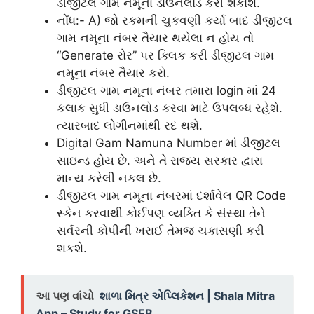
ડીજીટલ ગામ નમૂના ડાઉનલોડ કરી શકાશે.
નોંધ:- A) જો રકમની ચુકવણી કર્યા બાદ ડીજીટલ
ગામ નમૂના નંબર તૈયાર થયેલા ન હોય તો
“Generate રોર” પર ક્લિક કરી ડીજીટલ ગામ
નમૂના નંબર તૈયાર કરો.
ડીજીટલ ગામ નમૂના નંબર તમારા login માં 24
કલાક સુધી ડાઉનલોડ કરવા માટે ઉપલબ્ધ રહેશે.
ત્યારબાદ લોગીનમાંથી રદ થશે.
Digital Gam Namuna Number માં ડીજીટલ
સાઇન્ડ હોય છે. અને તે રાજ્ય સરકાર દ્વારા
માન્ય કરેલી નકલ છે.
ડીજીટલ ગામ નમૂના નંબરમાં દર્શાવેલ QR Code
સ્કેન કરવાથી કોઈપણ વ્યક્તિ કે સંસ્થા તેને
સર્વરની કોપીની ખરાઈ તેમજ ચકાસણી કરી
શકશે.
આ પણ વાંચો
શાળા મિત્ર એપ્લિકેશન | Shala Mitra
App – Study for GSEB