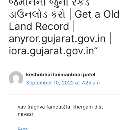
જમીનનાં જુના રેકર્ડ
ડાઉનલોડ કરો | Get a Old
Land Record |
anyror.gujarat.gov.in |
iora.gujarat.gov.in”
keshubhai laxmanbhai patel
September 10, 2022 at 7:25 am
vav (raghva famous)ta-khergam dist-
navasri
Reply