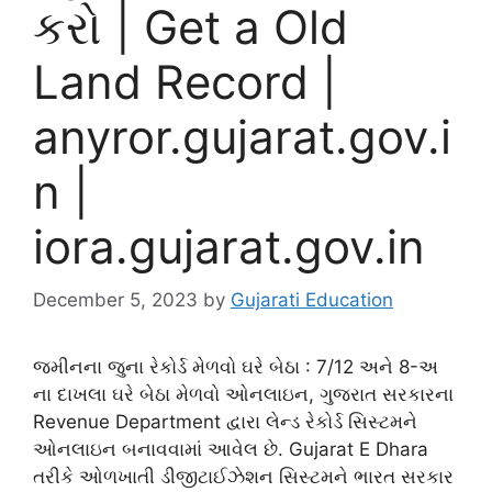
કરો | Get a Old
Land Record |
anyror.gujarat.gov.i
n |
iora.gujarat.gov.in
December 5, 2023
by
Gujarati Education
જમીનના જુના રેકોર્ડ મેળવો ઘરે બેઠા : 7/12 અને 8-અ
ના દાખલા ઘરે બેઠા મેળવો ઓનલાઇન, ગુજરાત સરકારના
Revenue Department દ્વારા લેન્ડ રેકોર્ડ સિસ્ટમને
ઓનલાઇન બનાવવામાં આવેલ છે. Gujarat E Dhara
તરીકે ઓળખાતી ડીજીટાઈઝેશન સિસ્ટમને ભારત સરકાર