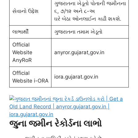
ગુજરાતના ખેડૂતો પોતાની જમીનના
સેવાનો ઉદ્દેશ
૬, ૭/૧૨ અને ૮-અ
ઘરે બેઠા ઓનલાઈન કાઢી શકશે.
લાભાર્થી
ગુજરાતના તમામ ખેડૂતો
Official
Website
anyror.gujarat
.
gov.in
AnyRoR
Official
iora.gujarat.gov.in
Website i-ORA
જુના જમીન રેકોર્ડના લાભો