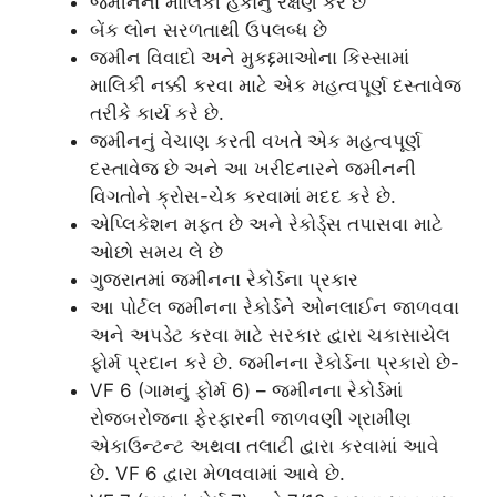
જમીનના માલિકી હકોનું રક્ષણ કરે છે
બેંક લોન સરળતાથી ઉપલબ્ધ છે
જમીન વિવાદો અને મુકદ્દમાઓના કિસ્સામાં
માલિકી નક્કી કરવા માટે એક મહત્વપૂર્ણ દસ્તાવેજ
તરીકે કાર્ય કરે છે.
જમીનનું વેચાણ કરતી વખતે એક મહત્વપૂર્ણ
દસ્તાવેજ છે અને આ ખરીદનારને જમીનની
વિગતોને ક્રોસ-ચેક કરવામાં મદદ કરે છે.
એપ્લિકેશન મફત છે અને રેકોર્ડ્સ તપાસવા માટે
ઓછો સમય લે છે
ગુજરાતમાં જમીનના રેકોર્ડના પ્રકાર
આ પોર્ટલ જમીનના રેકોર્ડને ઓનલાઈન જાળવવા
અને અપડેટ કરવા માટે સરકાર દ્વારા ચકાસાયેલ
ફોર્મ પ્રદાન કરે છે. જમીનના રેકોર્ડના પ્રકારો છે-
VF 6 (ગામનું ફોર્મ 6) – જમીનના રેકોર્ડમાં
રોજબરોજના ફેરફારની જાળવણી ગ્રામીણ
એકાઉન્ટન્ટ અથવા તલાટી દ્વારા કરવામાં આવે
છે. VF 6 દ્વારા મેળવવામાં આવે છે.