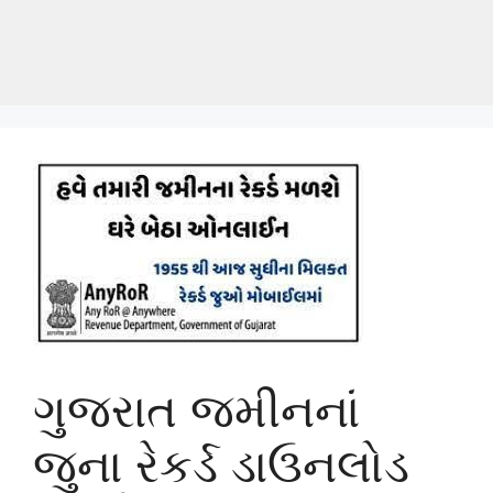
ગુજરાત જમીનનાં
જુના રેકર્ડ ડાઉનલોડ