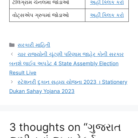
ટેલિગ્રામ ચેનલમા જોડાઓ
અહીં ક્લિક કરો
વોટ્સએપ ગ્રુપમાં જોડાઓ
અહીં ક્લિક કરો
Categories
સરકારી માહિતી
ચાર રાજ્યોની ચૂંટણી પરિણામ જાહેર કોની સરકાર
બનશે લાઈવ અપડેટ 4 State Assembly Election
Result Live
સ્ટેશનરી દુકાન સહાય યોજના 2023 । Stationery
Dukan Sahay Yojana 2023
3 thoughts on “ગુજરાત