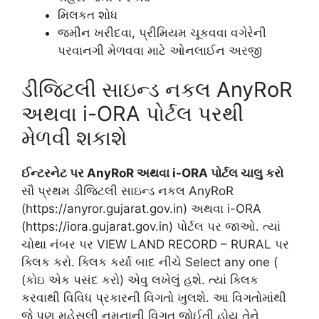
મિલકત શોધ
જમીન ખરીદવા, પ્રીમિયમ ચૂકવવા વગેરેની
પરવાનગી મેળવવા માટે ઓનલાઈન અરજી
ડીજિટલી સાઇન્ડ નકલ AnyRoR
અથવા i-ORA પોર્ટલ પરથી
મેળવી શકાશે
ઈન્ટરનેટ પર AnyRoR અથવા i-ORA પોર્ટલ ચાલુ કરો
સૌ પ્રથમ ડીજિટલી સાઇન્ડ નકલ AnyRoR
(https://anyror.gujarat.gov.in) અથવા i-ORA
(https://iora.gujarat.gov.in) પોર્ટલ પર જાઓ. ત્યાં
ચોથા નંબર પર VIEW LAND RECORD – RURAL પર
ક્લિક કરો. ક્લિક કર્યા બાદ નીચે Select any one (
(કોઇ એક પસંદ કરો) એવુ લખેલું હશે. ત્યાં ક્લિક
કરવાથી વિવિધ પ્રકારની વિગતો ખુલશે. આ વિગતોમાંથી
જે પણ મહેસૂલી નમૂનાની વિગત જોઈતી હોય તેને