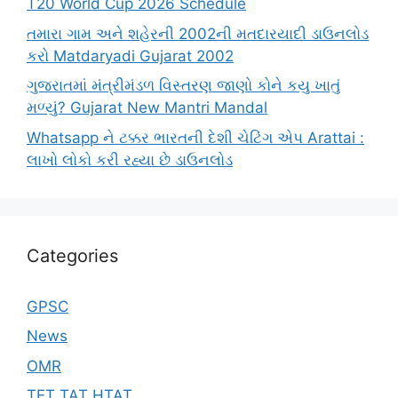
T20 World Cup 2026 Schedule
તમારા ગામ અને શહેરની 2002ની મતદારયાદી ડાઉનલોડ
કરો Matdaryadi Gujarat 2002
ગુજરાતમાં મંત્રીમંડળ વિસ્તરણ જાણો કોને કયુ ખાતું
મળ્યું? Gujarat New Mantri Mandal
Whatsapp ને ટક્કર ભારતની દેશી ચેટિંગ એપ Arattai :
લાખો લોકો કરી રહ્યા છે ડાઉનલોડ
Categories
GPSC
News
OMR
TET TAT HTAT