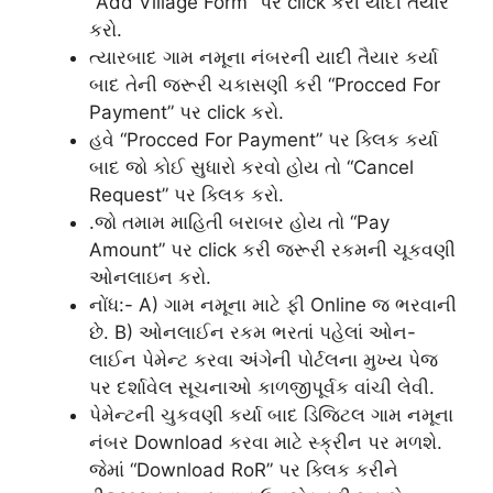
“Add Village Form” પર click કરી યાદી તૈયાર
કરો.
ત્યારબાદ ગામ નમૂના નંબરની યાદી તૈયાર કર્યા
બાદ તેની જરૂરી ચકાસણી કરી “Procced For
Payment” પર click કરો.
હવે “Procced For Payment” પર ક્લિક કર્યા
બાદ જો કોઈ સુધારો કરવો હોય તો “Cancel
Request” પર ક્લિક કરો.
.જો તમામ માહિતી બરાબર હોય તો “Pay
Amount” પર click કરી જરૂરી રકમની ચૂકવણી
ઓનલાઇન કરો.
નોંધ:- A) ગામ નમૂના માટે ફી Online જ ભરવાની
છે. B) ઓનલાઈન રકમ ભરતાં પહેલાં ઓન-
લાઈન પેમેન્ટ કરવા અંગેની પોર્ટલના મુખ્ય પેજ
પર દર્શાવેલ સૂચનાઓ કાળજીપૂર્વક વાંચી લેવી.
પેમેન્ટની ચુકવણી કર્યા બાદ ડિજિટલ ગામ નમૂના
નંબર Download કરવા માટે સ્ક્રીન પર મળશે.
જેમાં “Download RoR” પર ક્લિક કરીને