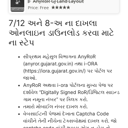
AnyRoR GJ Land Layout
Price:
Free
7/12 અને 8-અ ના દાખલા
ઓનલાઇન ડાઉનલોડ કરવા માટે
ના સ્ટેપ
સૌપ્રથમ મહેસુલ વિભાગના AnyRoR
(anyror.gujarat.gov.in) તથા i-ORA
(https://iora.gujarat.gov.in/) પર પોર્ટલ પર
જાઓ.
AnyRoR અથવા i-ora પોર્ટલના મુખ્ય પેજ પર
દર્શાવેલ “Digitally Signed RoR/ડિજિટલ સાઇન્ડ
ગામ નમૂના નંબર” પર ક્લિક કરો.
તમારો મોબાઈલ નંબર દાખલ કરો.
વેબસાઈટની પેજમાં દેખાતા Captcha Code
વાંચીને તેની નીચેના ટેક્સબોક્ષમાં દાખલ કરો. જો