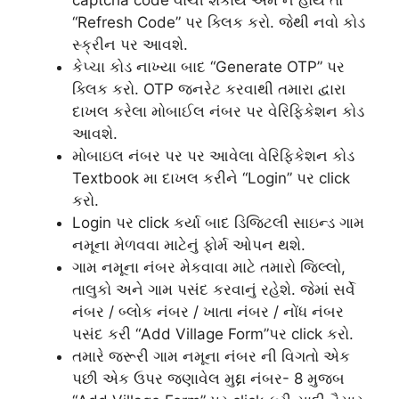
captcha code વાંચી શકાય એમ ન હોય તો
“Refresh Code” પર ક્લિક કરો. જેથી નવો કોડ
સ્ક્રીન પર આવશે.
કેપ્ચા કોડ નાખ્યા બાદ “Generate OTP” પર
ક્લિક કરો. OTP જનરેટ કરવાથી તમારા દ્વારા
દાખલ કરેલા મોબાઈલ નંબર પર વેરિફિકેશન કોડ
આવશે.
મોબાઇલ નંબર પર પર આવેલા વેરિફિકેશન કોડ
Textbook મા દાખલ કરીને “Login” પર click
કરો.
Login પર click કર્યા બાદ ડિજિટલી સાઇન્ડ ગામ
નમૂના મેળવવા માટેનું ફોર્મ ઓપન થશે.
ગામ નમૂના નંબર મેકવાવા માટે તમારો જિલ્લો,
તાલુકો અને ગામ પસંદ કરવાનું રહેશે. જેમાં સર્વે
નંબર / બ્લોક નંબર / ખાતા નંબર / નોંધ નંબર
પસંદ કરી “Add Village Form”પર click કરો.
તમારે જરૂરી ગામ નમૂના નંબર ની વિગતો એક
પછી એક ઉપર જણાવેલ મુદ્દા નંબર- 8 મુજબ