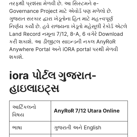
તરફથી પ્રશંસા મેળવી છે. આ સિસ્ટમને e-
Governance Project માટે એવોર્ડ પણ મળેલો છે.
ગુજરાત સરકાર દ્વારા ખેડૂતોના હિત માટે મહત્ત્વપૂર્ણ
નિર્ણય કર્યો છે. હવે રાજ્યના ખેડૂતો મહેસૂલી રેકોર્ડ એટલે
Land Record નમૂના 7/12, 8-A, 6 વગેરે Download
કરી શકાશે. આ ડીજીટલ સાઇન્ડની નકલ AnyRoR
Anywhere Portal અને iORA portal પરથી મેળવી
શકાશે.
iora
પોર્ટલ ગુજરાત-
હાઇલાઇટ્સ
આર્ટિકલનો
AnyRoR 7/12 Utara Online
વિષય
ભાષા
ગુજરાતી અને English