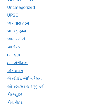
Uncategorized
UPSC
અભ્યાસક્રમ
અરજી ફોર્મ
આન્સર કી
આરોગ્ય
ઇ – બુક
ઇ – મેગેઝિન
એડમિશન
એંડ્રોઈડ એપ્લિકેશન
ઓનલાઇન અરજી કરો
કોમ્પ્યુટર
કોલ લેટર