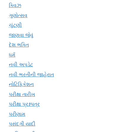
ક્વિઝ
ગુણોત્સવ
ચુંટણી
જાણવા જેવું
દેશ ભક્તિ
ધર્મ
નવી અપડેટ
નવી ભરતીની જાહેરાત
નોટિફિકેશન
પરીક્ષા તારીખ
પરીક્ષા પ્રશ્નપત્ર
પરીણામ
પસંદગી યાદી