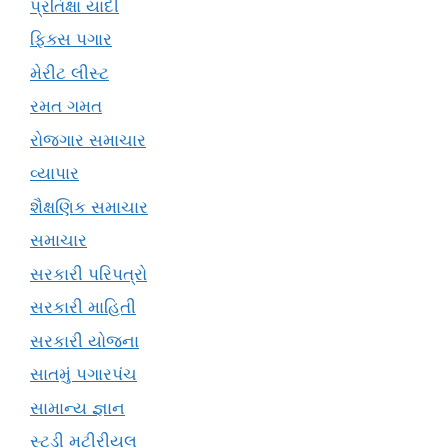
પ્રતિક્ષા યાદી
ફિક્સ પગાર
મેરીટ લીસ્ટ
રમત ગમત
રોજગાર સમાચાર
વ્યાપાર
શૈક્ષણિક સમાચાર
સમાચાર
સરકારી પરિપત્રો
સરકારી માહિતી
સરકારી યોજના
સાતમું પગારપંચ
સામાન્ય જ્ઞાન
સ્ટડી મટીરીયલ