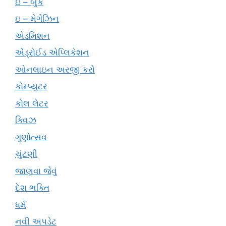
ઇ – બુક
ઇ – મેગેઝિન
એડમિશન
એંડ્રોઈડ એપ્લિકેશન
ઓનલાઇન અરજી કરો
કોમ્પ્યુટર
કોલ લેટર
ક્વિઝ
ગુણોત્સવ
ચુંટણી
જાણવા જેવું
દેશ ભક્તિ
ધર્મ
નવી અપડેટ