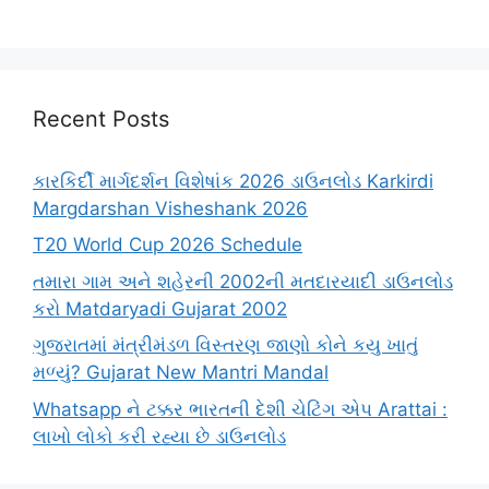
Recent Posts
કારકિર્દી માર્ગદર્શન વિશેષાંક 2026 ડાઉનલોડ Karkirdi
Margdarshan Visheshank 2026
T20 World Cup 2026 Schedule
તમારા ગામ અને શહેરની 2002ની મતદારયાદી ડાઉનલોડ
કરો Matdaryadi Gujarat 2002
ગુજરાતમાં મંત્રીમંડળ વિસ્તરણ જાણો કોને કયુ ખાતું
મળ્યું? Gujarat New Mantri Mandal
Whatsapp ને ટક્કર ભારતની દેશી ચેટિંગ એપ Arattai :
લાખો લોકો કરી રહ્યા છે ડાઉનલોડ