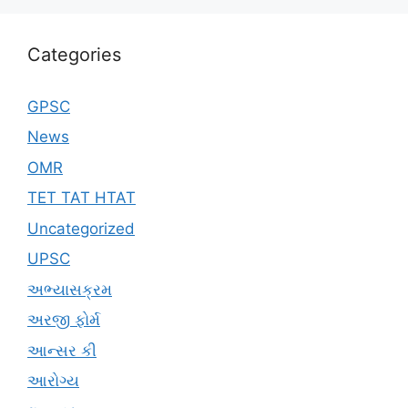
Categories
GPSC
News
OMR
TET TAT HTAT
Uncategorized
UPSC
અભ્યાસક્રમ
અરજી ફોર્મ
આન્સર કી
આરોગ્ય