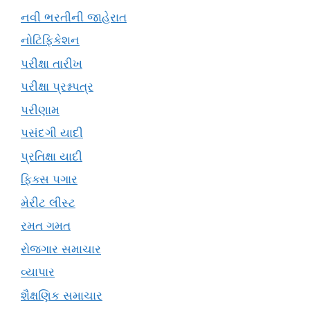
નવી ભરતીની જાહેરાત
નોટિફિકેશન
પરીક્ષા તારીખ
પરીક્ષા પ્રશ્નપત્ર
પરીણામ
પસંદગી યાદી
પ્રતિક્ષા યાદી
ફિક્સ પગાર
મેરીટ લીસ્ટ
રમત ગમત
રોજગાર સમાચાર
વ્યાપાર
શૈક્ષણિક સમાચાર