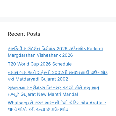
Recent Posts
કારકિર્દી માર્ગદર્શન વિશેષાંક 2026 ડાઉનલોડ Karkirdi
Margdarshan Visheshank 2026
T20 World Cup 2026 Schedule
તમારા ગામ અને શહેરની 2002ની મતદારયાદી ડાઉનલોડ
કરો Matdaryadi Gujarat 2002
ગુજરાતમાં મંત્રીમંડળ વિસ્તરણ જાણો કોને કયુ ખાતું
મળ્યું? Gujarat New Mantri Mandal
Whatsapp ને ટક્કર ભારતની દેશી ચેટિંગ એપ Arattai :
લાખો લોકો કરી રહ્યા છે ડાઉનલોડ