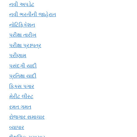
નવી અપડેટ
નવી ભરતીની જાહેરાત
નોટિફિકેશન
પરીક્ષા તારીખ
પરીક્ષા પ્રશ્નપત્ર
પરીણામ
પસંદગી યાદી
પ્રતિક્ષા યાદી
ફિક્સ પગાર
મેરીટ લીસ્ટ
રમત ગમત
રોજગાર સમાચાર
વ્યાપાર