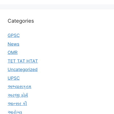
Categories
GPSC
News
OMR
TET TAT HTAT
Uncategorized
UPSC
અભ્યાસક્રમ
અરજી ફોર્મ
આન્સર કી
આરોગ્ય