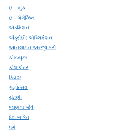
ઇ – બુક
ઇ – મેગેઝિન
એડમિશન
એંડ્રોઈડ એપ્લિકેશન
ઓનલાઇન અરજી કરો
કોમ્પ્યુટર
કોલ લેટર
ક્વિઝ
ગુણોત્સવ
ચુંટણી
જાણવા જેવું
દેશ ભક્તિ
ધર્મ