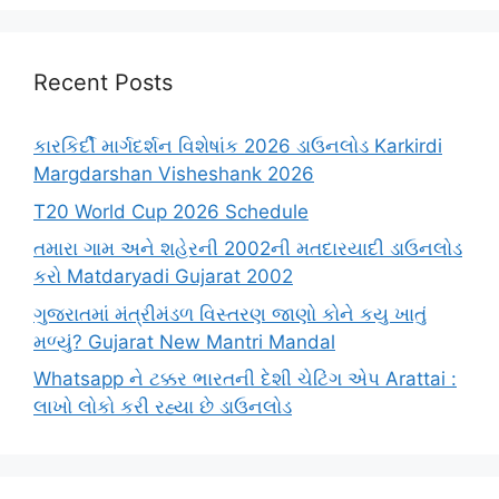
Recent Posts
કારકિર્દી માર્ગદર્શન વિશેષાંક 2026 ડાઉનલોડ Karkirdi
Margdarshan Visheshank 2026
T20 World Cup 2026 Schedule
તમારા ગામ અને શહેરની 2002ની મતદારયાદી ડાઉનલોડ
કરો Matdaryadi Gujarat 2002
ગુજરાતમાં મંત્રીમંડળ વિસ્તરણ જાણો કોને કયુ ખાતું
મળ્યું? Gujarat New Mantri Mandal
Whatsapp ને ટક્કર ભારતની દેશી ચેટિંગ એપ Arattai :
લાખો લોકો કરી રહ્યા છે ડાઉનલોડ