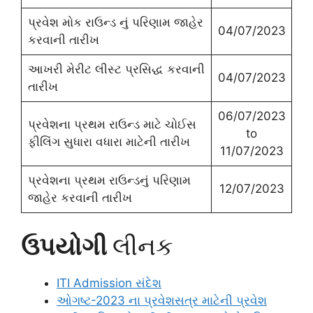
પ્રવેશ મોક રાઉન્ડ નું પરિણામ જાહેર
04/07/2023
કરવાની તારીખ
આખરી મેરીટ લીસ્ટ પ્રસિદ્ધ કરવાની
04/07/2023
તારીખ
06/07/2023
પ્રવેશના પ્રથમ રાઉન્ડ માટે ચોઈસ
to
ફીલિંગ સુધારા વધારા માટેની તારીખ
11/07/2023
પ્રવેશના પ્રથમ રાઉન્ડનું પરિણામ
12/07/2023
જાહેર કરવાની તારીખ
ઉપયોગી
લીનક
ITI Admission સંદેશ
ઓગષ્ટ-2023 ના પ્રવેશસત્ર માટેની પ્રવેશ