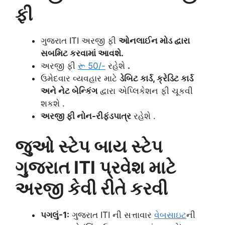
ફી
ગુજરાત ITI અરજી ફી
ઓનલાઈન મોડ દ્વારા
સબમિટ કરવામાં આવશે.
અરજી ફી
રૂ 50/-
રહેશે
.
ઉમેદવાર વ્યવહાર માટે
ડેબિટ કાર્ડ, ક્રેડિટ કાર્ડ
અને નેટ બેન્કિંગ
દ્વારા એપ્લિકેશન ફી ચૂકવી
શકશે .
અરજી ફી નોન-રીફંડપાત્ર
રહેશે .
જુઓ સ્ટેપ બાય સ્ટેપ
ગુજરાત ITI પ્રવેશ માટે
અરજી કેવી રીતે કરવી
પગલું-1:
ગુજરાત ITI ની સત્તાવાર
વેબસાઇટ
ની