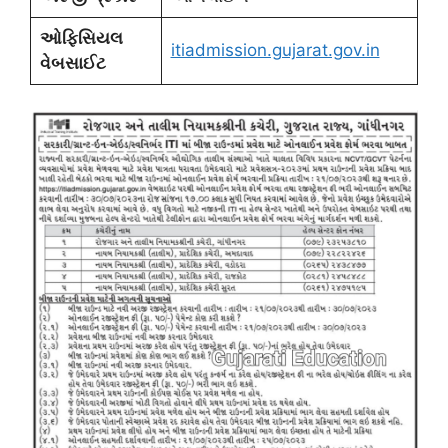
ઓફિસિયલ
itiadmission.gujarat.gov.in
વેબસાઈટ