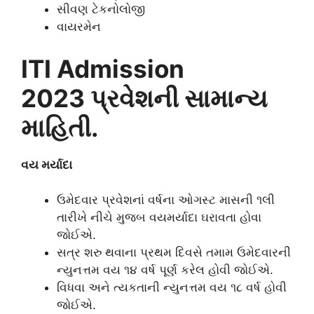
સીવણ ટેકનોલોજી
વાયરમેન
ITI Admission
2023 પ્રવેશની સામાન્ય
માહિતી.
વય મર્યાદા
ઉમેદવાર પ્રવેશનાં વર્ષના ઓગસ્ટ માસની ૧લી
તારીખે નીચે મુજબ વયમર્યાદા ઘરાવતા હોવા
જોઈએ.
સત્ર શરુ થવાના પ્રથમ દિવસે તમામ ઉમેદવારની
ન્યુનત્તમ વય ૧૪ વર્ષ પૂર્ણ કરેલ હોવી જોઈએ.
વિધવા અને ત્યકતાની ન્યુનત્તમ વય ૧૮ વર્ષ હોવી
જોઈએ.