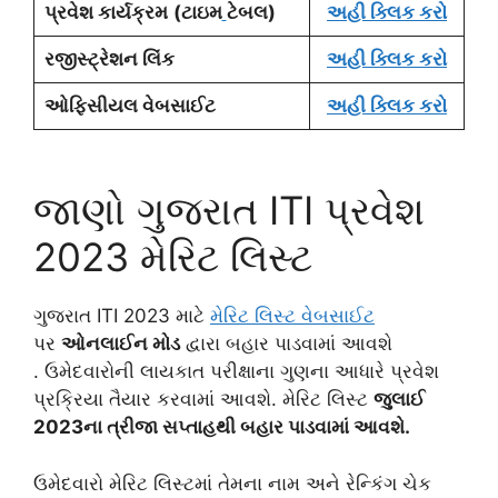
પ્રવેશ કાર્યક્રમ
(ટાઇમ
ટેબલ)
અહી ક્લિક કરો
રજીસ્ટ્રેશન લિંક
અહી ક્લિક કરો
ઓફિસીયલ વેબસાઈટ
અહી ક્લિક કરો
જાણો ગુજરાત ITI પ્રવેશ
2023 મેરિટ લિસ્ટ
ગુજરાત ITI 2023 માટે
મેરિટ લિસ્ટ વેબસાઈટ
પર
ઓનલાઈન મોડ
દ્વારા બહાર પાડવામાં આવશે
. ઉમેદવારોની લાયકાત પરીક્ષાના ગુણના આધારે પ્રવેશ
પ્રક્રિયા તૈયાર કરવામાં આવશે. મેરિટ લિસ્ટ
જુલાઈ
2023ના ત્રીજા સપ્તાહથી બહાર પાડવામાં આવશે.
ઉમેદવારો મેરિટ લિસ્ટમાં તેમના નામ અને રેન્કિંગ ચેક