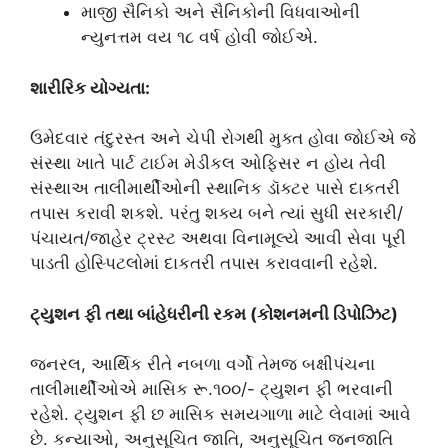
માજી સૈનિકો અને સૈનિકોની વિધવાઓની
ન્યુનત્તમ વય ૧૮ વર્ષ હોવી જોઈએ.
શારીરિક યોગ્યતા:
ઉમેદવાર તંદુરસ્ત અને ચેપી રોગથી મુક્ત હોવા જોઈએ જે
સંસ્થા ખાતે પાર્ટ ટાઈમ મેડીકલ ઓફિસર ન હોય તેવી
સંસ્થાઅ તાલીમાર્થીઓની સ્થાનિક ડૉક્ટર પાસે દાકતરી
તપાસ કરાવી શકશે. પરંતુ શક્ય બને ત્યાં સુધી સરકારી/
પંચાયત/જાહેર ટ્રસ્ટ અથવા વિનામૂલ્યે આવી સેવા પૂરી
પાડતી હોસ્પિટલોમાં દાકતરી તપાસ કરાવવાની રહેશે.
ટ્યુશન ફી તથા બાંહેધરીની રકમ (કોશનમની ડિપોઝિટ)
જનરલ, આર્થિક રીતે નબળા વર્ગો તેમજ બક્ષીપંચના
તાલીમાર્થીઓએ માસિક રૂ.૧૦૦/- ટ્યુશન ફી ભરવાની
રહેશે. ટ્યુશન ફી છ માસિક સમયગાળા માટે લેવામાં આવે
છે. કન્યાઓ, અનુસૂચિત જાતિ, અનુસૂચિત જનજાતિ