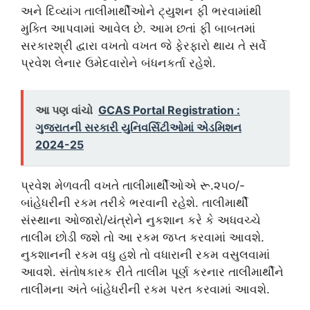
અને દિવ્યાંગ તાલીમાર્થીઓને ટ્યુશન ફી ભરવામાંથી
મુક્તિ આપવામાં આવેલ છે. આમ છતાં ફી બાબતમાં
સરકારશ્રી દ્વારા વખતો વખત જે ફેરફારો થાય તે સર્વે
પ્રવેશ લેનાર ઉમેદવારોને બંધનકર્તા રહેશે.
આ પણ વાંચો
GCAS Portal Registration :
ગુજરાતની સરકારી યુનિવર્સિટીઓમાં એડમિશન
2024-25
પ્રવેશ મેળવતી વખતે તાલીમાર્થીઓએ રૂ.૨૫૦/-
બાંહેધરીની રકમ તરીકે ભરવાની રહેશે. તાલીમાર્થી
સંસ્થાના ઓજારો/યંત્રોને નુકશાન કરે કે અધવચ્ચે
તાલીમ છોડી જશે તો આ રકમ જ્પ્ત કરવામાં આવશે.
નુકશાનની રકમ વધુ હશે તો વધારાની રકમ વસુલવામાં
આવશે. સંતોષકારક રીતે તાલીમ પૂર્ણ કરનાર તાલીમાર્થીને
તાલીમના અંતે બાંહેધરીની રકમ પરત કરવામાં આવશે.