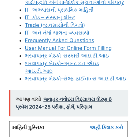
કાર્યપદ્ધતિ અંગે માર્ગદર્શક સુચનાઓનો પરિપત્ર
ITI અભ્યાસની પ્રાથમિક માહિતી
ITI કોડ – સંસ્થાનુ લીસ્ટ
Trade (વ્યવસાયોની વિગતો)
ITI અને તેમાં ચાલતા વ્યવસાયો
Frequently Asked Questions
User Manual For Online Form Filling
ભરવાપાત્ર બેઠકો-સરકારી આઇ.ટી.આઇ
ભરવાપાત્ર બેઠકો-ગ્રાન્ટ ઇન એઇડ
આઇ.ટી.આઇ
ભરવાપાત્ર બેઠકો-સેલ્ફ ફાઈનાન્સ આઇ.ટી.આઇ
આ પણ વાંચો
જવાહર નવોદય વિદ્યાલય ધોરણ 6
પ્રવેશ 2024-25 પરીક્ષા, ફોર્મ, પરિણામ
માહિતી પુસ્તિકા
અહી ક્લિક કરો