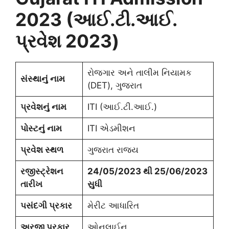
2023 (આઈ.ટી.આઈ.
પ્રવેશ 2023)
રોજગાર અને તાલીમ નિયામક
સંસ્થાનું નામ
(DET), ગુજરાત
પ્રવેશનું નામ
ITI (આઈ.ટી.આઈ.)
પોસ્ટનું નામ
ITI એડમીશન
પ્રવેશ સ્થળ
ગુજરાત રાજ્ય
રજીસ્ટ્રેશન
24/05/2023 થી 25/06/2023
તારીખ
સુધી
પસંદગી પ્રકાર
મેરીટ આધારિત
અરજી પ્રકાર
ઓનલાઈન