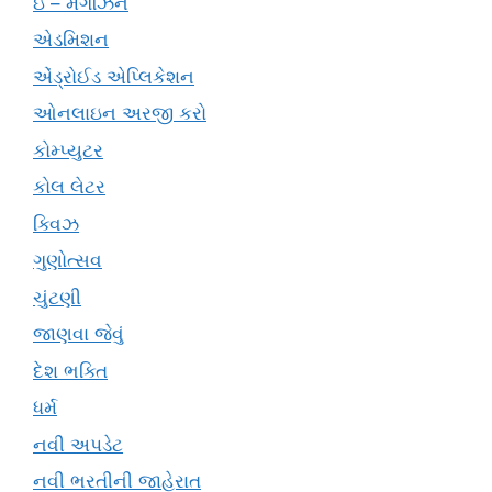
ઇ – મેગેઝિન
એડમિશન
એંડ્રોઈડ એપ્લિકેશન
ઓનલાઇન અરજી કરો
કોમ્પ્યુટર
કોલ લેટર
ક્વિઝ
ગુણોત્સવ
ચુંટણી
જાણવા જેવું
દેશ ભક્તિ
ધર્મ
નવી અપડેટ
નવી ભરતીની જાહેરાત