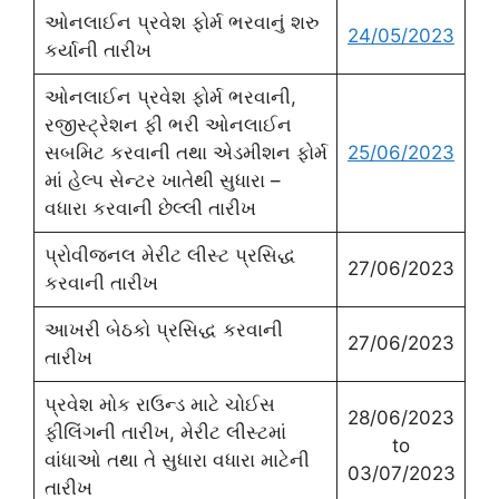
ઓનલાઈન પ્રવેશ ફોર્મ ભરવાનું શરુ
24/05/2023
કર્યાની તારીખ
ઓનલાઈન પ્રવેશ ફોર્મ ભરવાની,
રજીસ્ટ્રેશન ફી ભરી ઓનલાઈન
સબમિટ કરવાની તથા એડમીશન ફોર્મ
25/06/2023
માં હેલ્પ સેન્ટર ખાતેથી સુધારા –
વધારા કરવાની છેલ્લી તારીખ
પ્રોવીજનલ મેરીટ લીસ્ટ પ્રસિદ્ધ
27/06/2023
કરવાની તારીખ
આખરી બેઠકો પ્રસિદ્ધ કરવાની
27/06/2023
તારીખ
પ્રવેશ મોક રાઉન્ડ માટે ચોઈસ
28/06/2023
ફીલિંગની તારીખ, મેરીટ લીસ્ટમાં
to
વાંધાઓ તથા તે સુધારા વધારા માટેની
03/07/2023
તારીખ