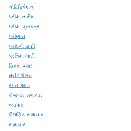
નોટિફિકેશન
પરીક્ષા તારીખ
પરીક્ષા પ્રશ્નપત્ર
પરીણામ
પસંદગી યાદી
પ્રતિક્ષા યાદી
ફિક્સ પગાર
મેરીટ લીસ્ટ
રમત ગમત
રોજગાર સમાચાર
વ્યાપાર
શૈક્ષણિક સમાચાર
સમાચાર