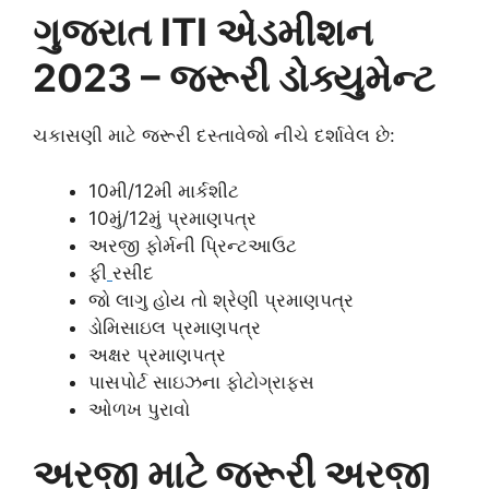
ગુજરાત ITI એડમીશન
2023 – જરૂરી ડોક્યુમેન્ટ
ચકાસણી માટે જરૂરી દસ્તાવેજો નીચે દર્શાવેલ છે:
10મી/12મી માર્કશીટ
10મું/12મું પ્રમાણપત્ર
અરજી ફોર્મની પ્રિન્ટઆઉટ
ફી
રસીદ
જો લાગુ હોય તો શ્રેણી પ્રમાણપત્ર
ડોમિસાઇલ પ્રમાણપત્ર
અક્ષર પ્રમાણપત્ર
પાસપોર્ટ સાઇઝના ફોટોગ્રાફ્સ
ઓળખ પુરાવો
અરજી માટે જરૂરી અરજી