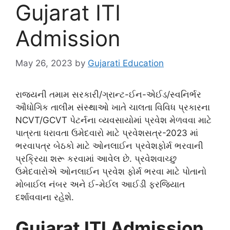
Gujarat ITI
Admission
May 26, 2023
by
Gujarati Education
રાજ્યની તમામ સરકારી/ગ્રાન્ટ-ઈન-એઈડ/સ્વનિર્ભર
ઔધોગિક તાલીમ સંસ્થાઓ ખાતે ચાલતા વિવિધ પ્રકારના
NCVT/GCVT પેટર્નના વ્યવસાયોમાં પ્રવેશ મેળવવા માટે
પાત્રતા ધરાવતા ઉમેદવારો માટે પ્રવેશસત્ર-2023 માં
ભરવાપત્ર બેઠકો માટે ઓનલાઈન પ્રવેશફોર્મ ભરવાની
પ્રક્રિયા શરૂ કરવામાં આવેલ છે. પ્રવેશવાચ્છુ
ઉમેદવારોએ ઓનલાઈન પ્રવેશ ફોર્મ ભરવા માટે પોતાનો
મોબાઈલ નંબર અને ઈ-મેઈલ આઈડી ફરજિયાત
દર્શાવવાના રહેશે.
Gujarat ITI Admission