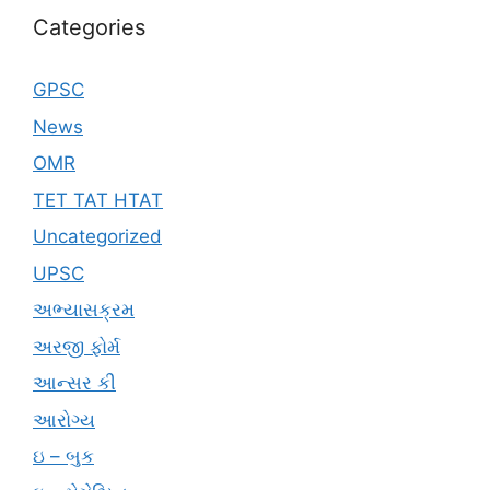
Categories
GPSC
News
OMR
TET TAT HTAT
Uncategorized
UPSC
અભ્યાસક્રમ
અરજી ફોર્મ
આન્સર કી
આરોગ્ય
ઇ – બુક