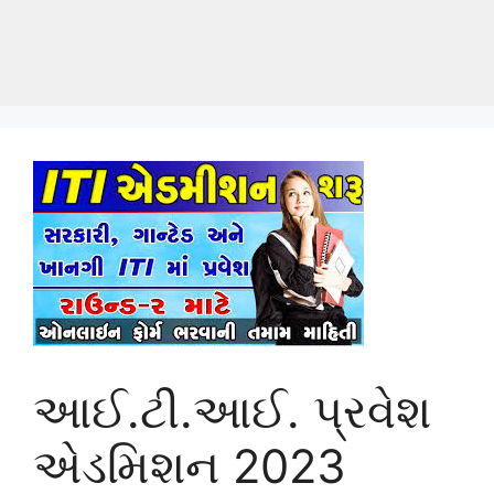
આઈ.ટી.આઈ. પ્રવેશ
એડમિશન 2023