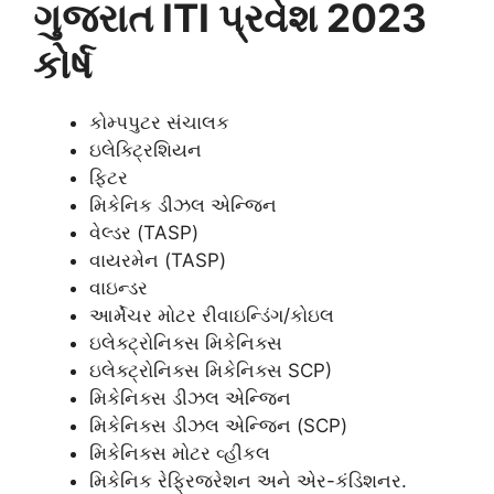
ગુજરાત ITI પ્રવેશ 2023
કોર્ષ
કોમ્પપુટર સંચાલક
ઇલેક્ટ્રિશિયન
ફિટર
મિકેનિક ડીઝલ એન્જિન
વેલ્ડર (TASP)
વાયરમેન (TASP)
વાઇન્ડર
આર્મેચર મોટર રીવાઇન્ડિંગ/કોઇલ
ઇલેક્ટ્રોનિક્સ મિકેનિક્સ
ઇલેક્ટ્રોનિક્સ મિકેનિક્સ SCP)
મિકેનિક્સ ડીઝલ એન્જિન
મિકેનિક્સ ડીઝલ એન્જિન (SCP)
મિકેનિક્સ મોટર વ્હીકલ
મિકેનિક રેફ્રિજરેશન અને એર-કંડિશનર.