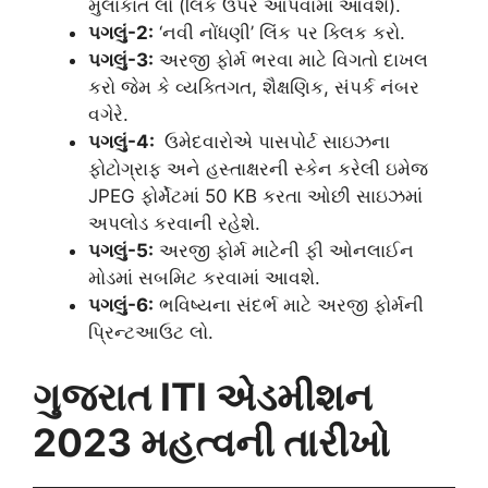
મુલાકાત લો (લિંક ઉપર આપવામાં આવશે).
પગલું-2:
‘નવી નોંધણી’ લિંક પર ક્લિક કરો.
પગલું-3:
અરજી ફોર્મ ભરવા માટે વિગતો દાખલ
કરો જેમ કે વ્યક્તિગત, શૈક્ષણિક, સંપર્ક નંબર
વગેરે.
પગલું-4:
ઉમેદવારોએ પાસપોર્ટ સાઇઝના
ફોટોગ્રાફ અને હસ્તાક્ષરની સ્કેન કરેલી ઇમેજ
JPEG ફોર્મેટમાં 50 KB કરતા ઓછી સાઇઝમાં
અપલોડ કરવાની રહેશે.
પગલું-5:
અરજી ફોર્મ માટેની ફી ઓનલાઈન
મોડમાં સબમિટ કરવામાં આવશે.
પગલું-6:
ભવિષ્યના સંદર્ભ માટે અરજી ફોર્મની
પ્રિન્ટઆઉટ લો.
ગુજરાત ITI એડમીશન
2023 મહત્વની તારીખો