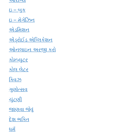
ઇ – બુક
ઇ – મેગેઝિન
એડમિશન
એંડ્રોઈડ એપ્લિકેશન
ઓનલાઇન અરજી કરો
કોમ્પ્યુટર
કોલ લેટર
ક્વિઝ
ગુણોત્સવ
ચુંટણી
જાણવા જેવું
દેશ ભક્તિ
ધર્મ