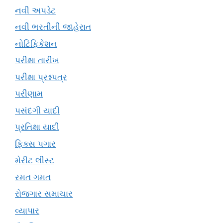
નવી અપડેટ
નવી ભરતીની જાહેરાત
નોટિફિકેશન
પરીક્ષા તારીખ
પરીક્ષા પ્રશ્નપત્ર
પરીણામ
પસંદગી યાદી
પ્રતિક્ષા યાદી
ફિક્સ પગાર
મેરીટ લીસ્ટ
રમત ગમત
રોજગાર સમાચાર
વ્યાપાર