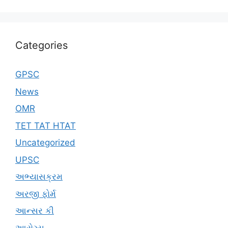
Categories
GPSC
News
OMR
TET TAT HTAT
Uncategorized
UPSC
અભ્યાસક્રમ
અરજી ફોર્મ
આન્સર કી
આરોગ્ય