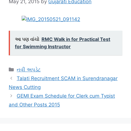
May 21, 2015
by
Gujarati Education
આ પણ વાંચો
RMC Walk in for Practical Test
for Swimming Instructor
Categories
નવી અપડેટ
Talati Recruitment SCAM in Surendranagar
News Cutting
GEMI Exam Schedule for Clerk cum Typist
and Other Posts 2015