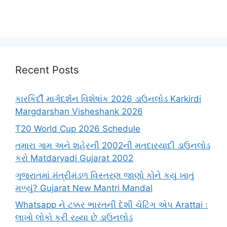
Recent Posts
કારકિર્દી માર્ગદર્શન વિશેષાંક 2026 ડાઉનલોડ Karkirdi
Margdarshan Visheshank 2026
T20 World Cup 2026 Schedule
તમારા ગામ અને શહેરની 2002ની મતદારયાદી ડાઉનલોડ
કરો Matdaryadi Gujarat 2002
ગુજરાતમાં મંત્રીમંડળ વિસ્તરણ જાણો કોને કયુ ખાતું
મળ્યું? Gujarat New Mantri Mandal
Whatsapp ને ટક્કર ભારતની દેશી ચેટિંગ એપ Arattai :
લાખો લોકો કરી રહ્યા છે ડાઉનલોડ