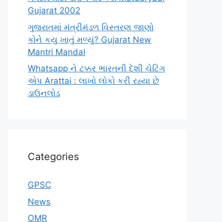
Gujarat 2002
ગુજરાતમાં મંત્રીમંડળ વિસ્તરણ જાણો
કોને કયુ ખાતું મળ્યું? Gujarat New
Mantri Mandal
Whatsapp ને ટક્કર ભારતની દેશી ચેટિંગ
એપ Arattai : લાખો લોકો કરી રહ્યા છે
ડાઉનલોડ
Categories
GPSC
News
OMR