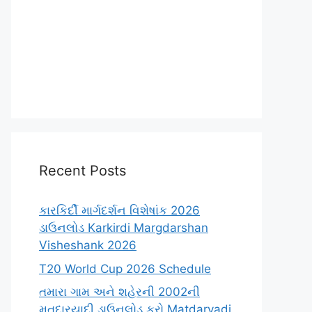
Recent Posts
કારકિર્દી માર્ગદર્શન વિશેષાંક 2026
ડાઉનલોડ Karkirdi Margdarshan
Visheshank 2026
T20 World Cup 2026 Schedule
તમારા ગામ અને શહેરની 2002ની
મતદારયાદી ડાઉનલોડ કરો Matdaryadi