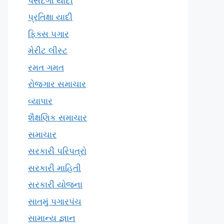
પસંદગી યાદી
પ્રતિક્ષા યાદી
ફિક્સ પગાર
મેરીટ લીસ્ટ
રમત ગમત
રોજગાર સમાચાર
વ્યાપાર
શૈક્ષણિક સમાચાર
સમાચાર
સરકારી પરિપત્રો
સરકારી માહિતી
સરકારી યોજના
સાતમું પગારપંચ
સામાન્ય જ્ઞાન