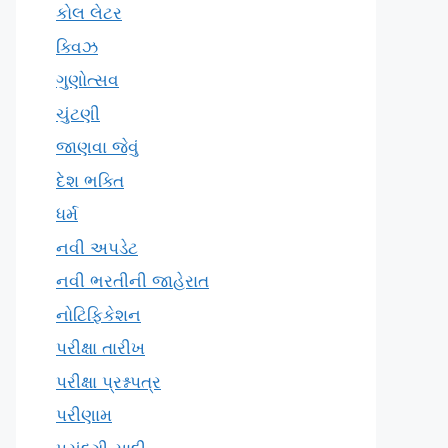
કોલ લેટર
ક્વિઝ
ગુણોત્સવ
ચુંટણી
જાણવા જેવું
દેશ ભક્તિ
ધર્મ
નવી અપડેટ
નવી ભરતીની જાહેરાત
નોટિફિકેશન
પરીક્ષા તારીખ
પરીક્ષા પ્રશ્નપત્ર
પરીણામ