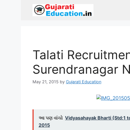
Skip
to
content
Talati Recruitme
Surendranagar N
May 21, 2015
by
Gujarati Education
આ પણ વાંચો
Vidyasahayak Bharti (Std:1 to
2015