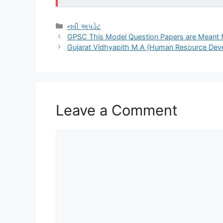
Categories
નવી અપડેટ
GPSC This Model Question Papers are Meant f
Gujarat Vidhyapith M.A (Human Resource Dev
Leave a Comment
Comment