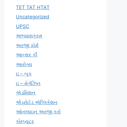
TET TAT HTAT
Uncategorized
UPSC
અભ્યાસક્રમ
અરજી ફોર્મ
આન્સર કી
આરોગ્ય
ઇ – બુક
ઇ – મેગેઝિન
એડમિશન
એંડ્રોઈડ એપ્લિકેશન
ઓનલાઇન અરજી કરો
કોમ્પ્યુટર