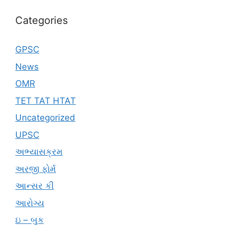
Categories
GPSC
News
OMR
TET TAT HTAT
Uncategorized
UPSC
અભ્યાસક્રમ
અરજી ફોર્મ
આન્સર કી
આરોગ્ય
ઇ – બુક