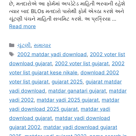
છે, મતદારોએ આ ફોર્મમાં અપડેટેડ માહિતી ભરવાની રહેશે
ત્યાર બાદ BLOs મતદારો પાસેથી ફોર્મ એકઠા કરશે અને
ચૂંટણી પંચને માહિતી સબમિટ કરશે. અ પ્રક્રિયા …
Read more
Categories
ચુંટણી
,
સમાચાર
Tags
2002 matdar yadi download
,
2002 voter list
download gujarat
,
2002 voter list gujarat
,
2002
voter list gujarat kese nikale
,
download 2002
voter list gujarat
,
gujarat 2025
,
gujarat matdar
yadi download
,
matdar ganatari gujarat
,
matdar
yadi 2002
,
matdar yadi 2025 gujarat
,
matdar
yadi download 2025 gujarat
,
matdar yadi
download gujarat
,
matdar yadi download
gujarat 2002
,
matdar yadi download gujarat