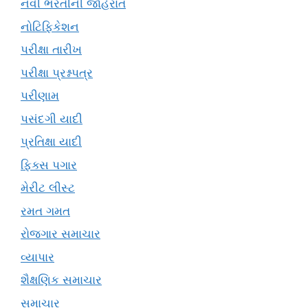
નવી ભરતીની જાહેરાત
નોટિફિકેશન
પરીક્ષા તારીખ
પરીક્ષા પ્રશ્નપત્ર
પરીણામ
પસંદગી યાદી
પ્રતિક્ષા યાદી
ફિક્સ પગાર
મેરીટ લીસ્ટ
રમત ગમત
રોજગાર સમાચાર
વ્યાપાર
શૈક્ષણિક સમાચાર
સમાચાર