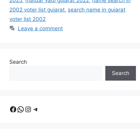
2025
,
matdar yadi gujarat 2022
,
name search in
2002 voter list gujarat
,
search name in gujarat
voter list 2002
Leave a comment
Search
Search
Facebook
WhatsApp
Instagram
Telegram