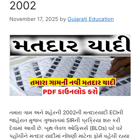
2002
November 17, 2025
by
Gujarati Education
તમારા ગામ અને શહેરની 2002ની મતદારયાદી ECIની
જાહેરાત મુજબ ગુજરાતમાં SIRની પ્રક્રિયા શરુ કરી
દેવામાં આવી છે. બૂથ લેવલ ઓફિસર્સ (BLOs) ઘરે ઘરે
પહોંચીને મતદાર યાદીમાં નોંધણી માટેના ફોર્મ વહેંચી રહ્યા