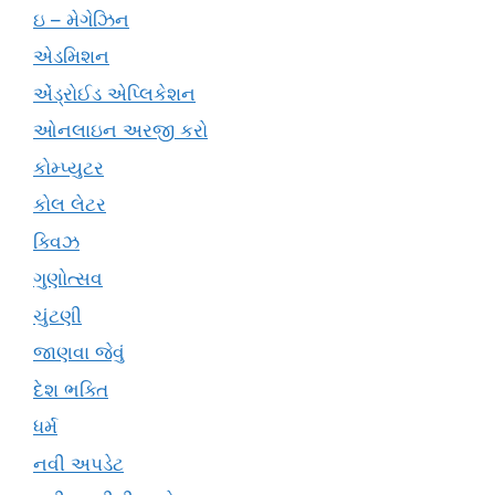
ઇ – મેગેઝિન
એડમિશન
એંડ્રોઈડ એપ્લિકેશન
ઓનલાઇન અરજી કરો
કોમ્પ્યુટર
કોલ લેટર
ક્વિઝ
ગુણોત્સવ
ચુંટણી
જાણવા જેવું
દેશ ભક્તિ
ધર્મ
નવી અપડેટ