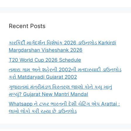
Recent Posts
કારકિર્દી માર્ગદર્શન વિશેષાંક 2026 ડાઉનલોડ Karkirdi
Margdarshan Visheshank 2026
T20 World Cup 2026 Schedule
તમારા ગામ અને શહેરની 2002ની મતદારયાદી ડાઉનલોડ
કરો Matdaryadi Gujarat 2002
ગુજરાતમાં મંત્રીમંડળ વિસ્તરણ જાણો કોને કયુ ખાતું
મળ્યું? Gujarat New Mantri Mandal
Whatsapp ને ટક્કર ભારતની દેશી ચેટિંગ એપ Arattai :
લાખો લોકો કરી રહ્યા છે ડાઉનલોડ