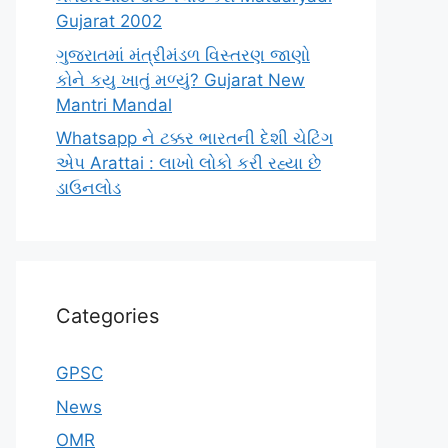
Gujarat 2002
ગુજરાતમાં મંત્રીમંડળ વિસ્તરણ જાણો
કોને કયુ ખાતું મળ્યું? Gujarat New
Mantri Mandal
Whatsapp ને ટક્કર ભારતની દેશી ચેટિંગ
એપ Arattai : લાખો લોકો કરી રહ્યા છે
ડાઉનલોડ
Categories
GPSC
News
OMR