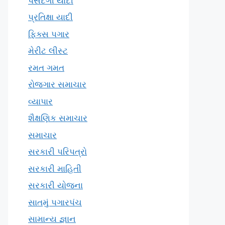
પસંદગી યાદી
પ્રતિક્ષા યાદી
ફિક્સ પગાર
મેરીટ લીસ્ટ
રમત ગમત
રોજગાર સમાચાર
વ્યાપાર
શૈક્ષણિક સમાચાર
સમાચાર
સરકારી પરિપત્રો
સરકારી માહિતી
સરકારી યોજના
સાતમું પગારપંચ
સામાન્ય જ્ઞાન