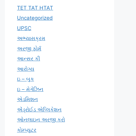
TET TAT HTAT
Uncategorized
UPSC
અભ્યાસક્રમ
અરજી ફોર્મ
આન્સર કી
આરોગ્ય
ઇ – બુક
ઇ – મેગેઝિન
એડમિશન
એંડ્રોઈડ એપ્લિકેશન
ઓનલાઇન અરજી કરો
કોમ્પ્યુટર