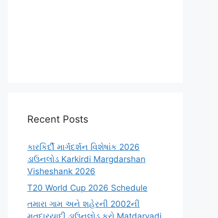
Recent Posts
કારકિર્દી માર્ગદર્શન વિશેષાંક 2026
ડાઉનલોડ Karkirdi Margdarshan
Visheshank 2026
T20 World Cup 2026 Schedule
તમારા ગામ અને શહેરની 2002ની
મતદારયાદી ડાઉનલોડ કરો Matdaryadi