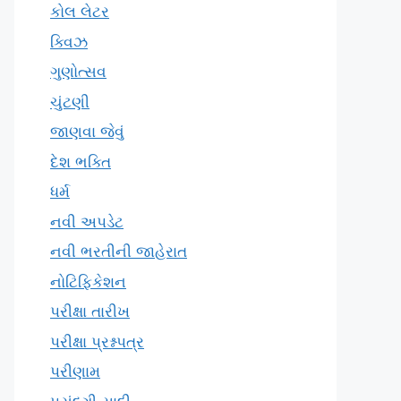
કોલ લેટર
ક્વિઝ
ગુણોત્સવ
ચુંટણી
જાણવા જેવું
દેશ ભક્તિ
ધર્મ
નવી અપડેટ
નવી ભરતીની જાહેરાત
નોટિફિકેશન
પરીક્ષા તારીખ
પરીક્ષા પ્રશ્નપત્ર
પરીણામ