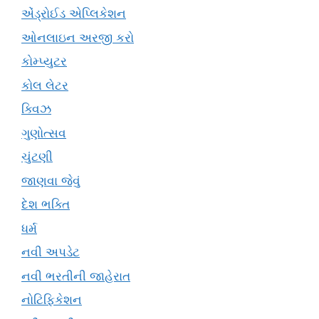
એંડ્રોઈડ એપ્લિકેશન
ઓનલાઇન અરજી કરો
કોમ્પ્યુટર
કોલ લેટર
ક્વિઝ
ગુણોત્સવ
ચુંટણી
જાણવા જેવું
દેશ ભક્તિ
ધર્મ
નવી અપડેટ
નવી ભરતીની જાહેરાત
નોટિફિકેશન