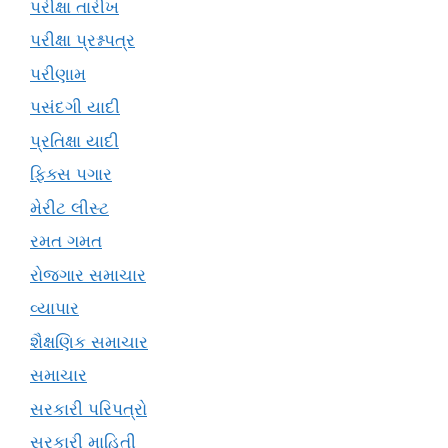
પરીક્ષા તારીખ
પરીક્ષા પ્રશ્નપત્ર
પરીણામ
પસંદગી યાદી
પ્રતિક્ષા યાદી
ફિક્સ પગાર
મેરીટ લીસ્ટ
રમત ગમત
રોજગાર સમાચાર
વ્યાપાર
શૈક્ષણિક સમાચાર
સમાચાર
સરકારી પરિપત્રો
સરકારી માહિતી