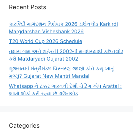
Recent Posts
કારકિર્દી માર્ગદર્શન વિશેષાંક 2026 ડાઉનલોડ Karkirdi
Margdarshan Visheshank 2026
T20 World Cup 2026 Schedule
તમારા ગામ અને શહેરની 2002ની મતદારયાદી ડાઉનલોડ
કરો Matdaryadi Gujarat 2002
ગુજરાતમાં મંત્રીમંડળ વિસ્તરણ જાણો કોને કયુ ખાતું
મળ્યું? Gujarat New Mantri Mandal
Whatsapp ને ટક્કર ભારતની દેશી ચેટિંગ એપ Arattai :
લાખો લોકો કરી રહ્યા છે ડાઉનલોડ
Categories