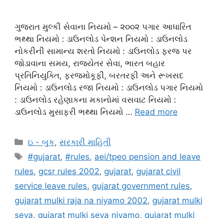
ગુજરાત મુલ્કી સેવાના નિયમો – ૨૦૦૨ પગાર આધારિત
ભથ્થા નિયમો : ડાઉનલોડ પેન્શન નિયમો : ડાઉનલોડ
નોકરીની સામાન્ય શરતો નિયમો : ડાઉનલોડ ફરજ પર
જોડાવાના સમય, રાજ્યેતર સેવા, ભારત બહાર
પ્રતિનિયુક્તિ, ફરજમોકૂફી, બરતરફી અને રૂખસદ
નિયમો : ડાઉનલોડ રજા નિયમો : ડાઉનલોડ પગાર નિયમો
: ડાઉનલોડ રહેણાકના મકાનોમાં વસવાટ નિયમો :
ડાઉનલોડ મુસાફરી ભથ્થા નિયમો …
Read more
Categories
ઇ - બુક
,
સરકારી માહિતી
Tags
#gujarat
,
#rules
,
aei/tpeo pension and leave
rules
,
gcsr rules 2002
,
gujarat
,
gujarat civil
service leave rules
,
gujarat government rules
,
gujarat mulki raja na niyamo 2002
,
gujarat mulki
seva
,
gujarat mulki seva niyamo
,
gujarat mulki