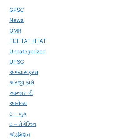
GPSC
News
OMR
TET TAT HTAT
Uncategorized
UPSC
અભ્યાસક્રમ
અરજી ફોર્મ
આન્સર કી
આરોગ્ય
ઇ – બુક
ઇ – મેગેઝિન
એડમિશન