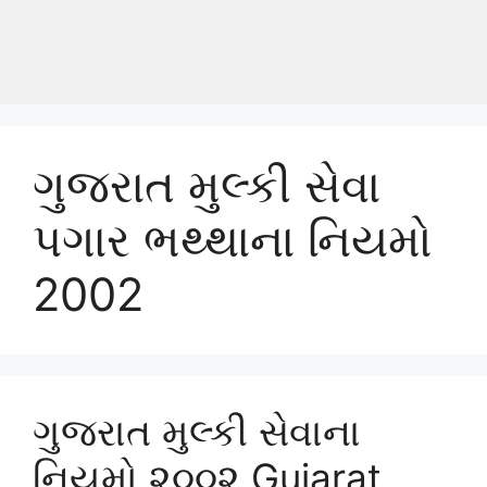
ગુજરાત મુલ્કી સેવા
પગાર ભથ્થાના નિયમો
2002
ગુજરાત મુલ્કી સેવાના
નિયમો ૨૦૦૨ Gujarat