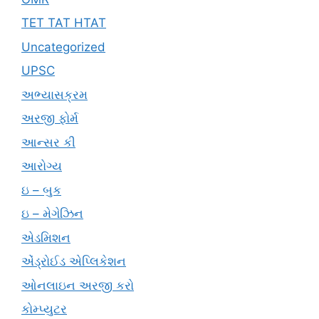
TET TAT HTAT
Uncategorized
UPSC
અભ્યાસક્રમ
અરજી ફોર્મ
આન્સર કી
આરોગ્ય
ઇ – બુક
ઇ – મેગેઝિન
એડમિશન
એંડ્રોઈડ એપ્લિકેશન
ઓનલાઇન અરજી કરો
કોમ્પ્યુટર