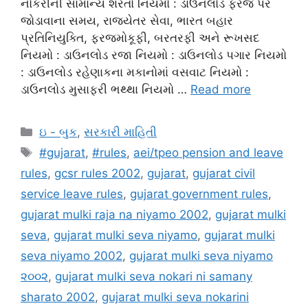
નોકરીની સામાન્ય શરતો નિયમો : ડાઉનલોડ ફરજ પર
જોડાવાના સમય, રાજ્યેતર સેવા, ભારત બહાર
પ્રતિનિયુક્તિ, ફરજમોકૂફી, બરતરફી અને રૂખસદ
નિયમો : ડાઉનલોડ રજા નિયમો : ડાઉનલોડ પગાર નિયમો
: ડાઉનલોડ રહેણાકના મકાનોમાં વસવાટ નિયમો :
ડાઉનલોડ મુસાફરી ભથ્થા નિયમો …
Read more
Categories
ઇ - બુક
,
સરકારી માહિતી
Tags
#gujarat
,
#rules
,
aei/tpeo pension and leave
rules
,
gcsr rules 2002
,
gujarat
,
gujarat civil
service leave rules
,
gujarat government rules
,
gujarat mulki raja na niyamo 2002
,
gujarat mulki
seva
,
gujarat mulki seva niyamo
,
gujarat mulki
seva niyamo 2002
,
gujarat mulki seva niyamo
૨૦૦૨
,
gujarat mulki seva nokari ni samany
sharato 2002
,
gujarat mulki seva nokarini