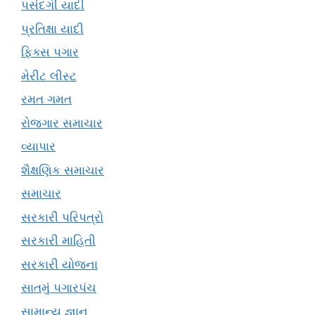
પસંદગી યાદી
પ્રતિક્ષા યાદી
ફિક્સ પગાર
મેરીટ લીસ્ટ
રમત ગમત
રોજગાર સમાચાર
વ્યાપાર
શૈક્ષણિક સમાચાર
સમાચાર
સરકારી પરિપત્રો
સરકારી માહિતી
સરકારી યોજના
સાતમું પગારપંચ
સામાન્ય જ્ઞાન