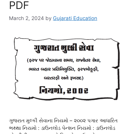
PDF
March 2, 2024
by
Gujarati Education
ગુજરાત મુલ્કી સેવાના નિયમો – ૨૦૦૨ પગાર આધારિત
ભથ્થા નિયમો : ડાઉનલોડ પેન્શન નિયમો : ડાઉનલોડ