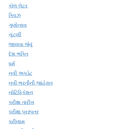
કોલ લેટર
ક્વિઝ
ગુણોત્સવ
ચુંટણી
જાણવા જેવું
દેશ ભક્તિ
ધર્મ
નવી અપડેટ
નવી ભરતીની જાહેરાત
નોટિફિકેશન
પરીક્ષા તારીખ
પરીક્ષા પ્રશ્નપત્ર
પરીણામ