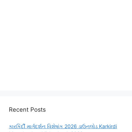
Recent Posts
કારકિર્દી માર્ગદર્શન વિશેષાંક 2026 ડાઉનલોડ Karkirdi