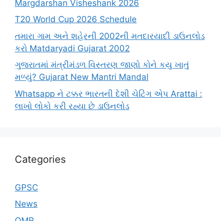
Margdarshan Visheshank 2026
T20 World Cup 2026 Schedule
તમારા ગામ અને શહેરની 2002ની મતદારયાદી ડાઉનલોડ
કરો Matdaryadi Gujarat 2002
ગુજરાતમાં મંત્રીમંડળ વિસ્તરણ જાણો કોને કયુ ખાતું
મળ્યું? Gujarat New Mantri Mandal
Whatsapp ને ટક્કર ભારતની દેશી ચેટિંગ એપ Arattai :
લાખો લોકો કરી રહ્યા છે ડાઉનલોડ
Categories
GPSC
News
OMR