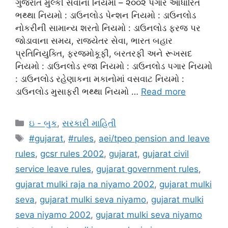
ગુજરાત મુલ્કી સેવાના નિયમો – ૨૦૦૨ પગાર આધારિત
ભથ્થા નિયમો : ડાઉનલોડ પેન્શન નિયમો : ડાઉનલોડ
નોકરીની સામાન્ય શરતો નિયમો : ડાઉનલોડ ફરજ પર
જોડાવાના સમય, રાજ્યેતર સેવા, ભારત બહાર
પ્રતિનિયુક્તિ, ફરજમોકૂફી, બરતરફી અને રૂખસદ
નિયમો : ડાઉનલોડ રજા નિયમો : ડાઉનલોડ પગાર નિયમો
: ડાઉનલોડ રહેણાકના મકાનોમાં વસવાટ નિયમો :
ડાઉનલોડ મુસાફરી ભથ્થા નિયમો …
Read more
Categories
ઇ - બુક
,
સરકારી માહિતી
Tags
#gujarat
,
#rules
,
aei/tpeo pension and leave
rules
,
gcsr rules 2002
,
gujarat
,
gujarat civil
service leave rules
,
gujarat government rules
,
gujarat mulki raja na niyamo 2002
,
gujarat mulki
seva
,
gujarat mulki seva niyamo
,
gujarat mulki
seva niyamo 2002
,
gujarat mulki seva niyamo