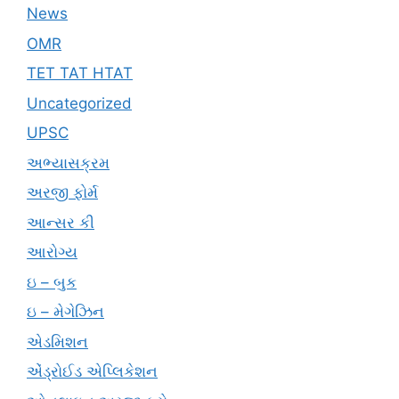
News
OMR
TET TAT HTAT
Uncategorized
UPSC
અભ્યાસક્રમ
અરજી ફોર્મ
આન્સર કી
આરોગ્ય
ઇ – બુક
ઇ – મેગેઝિન
એડમિશન
એંડ્રોઈડ એપ્લિકેશન