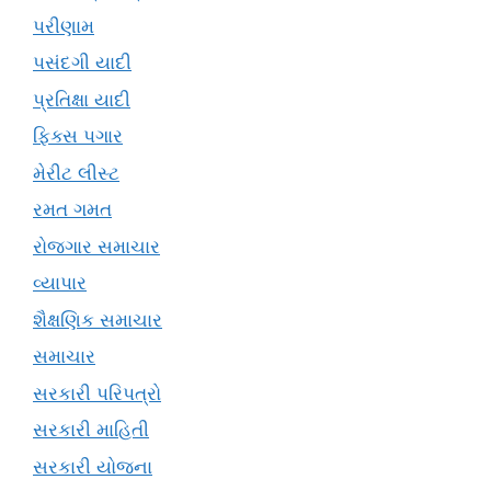
પરીણામ
પસંદગી યાદી
પ્રતિક્ષા યાદી
ફિક્સ પગાર
મેરીટ લીસ્ટ
રમત ગમત
રોજગાર સમાચાર
વ્યાપાર
શૈક્ષણિક સમાચાર
સમાચાર
સરકારી પરિપત્રો
સરકારી માહિતી
સરકારી યોજના