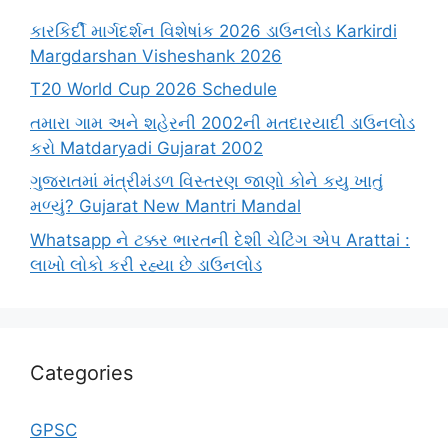
કારકિર્દી માર્ગદર્શન વિશેષાંક 2026 ડાઉનલોડ Karkirdi
Margdarshan Visheshank 2026
T20 World Cup 2026 Schedule
તમારા ગામ અને શહેરની 2002ની મતદારયાદી ડાઉનલોડ
કરો Matdaryadi Gujarat 2002
ગુજરાતમાં મંત્રીમંડળ વિસ્તરણ જાણો કોને કયુ ખાતું
મળ્યું? Gujarat New Mantri Mandal
Whatsapp ને ટક્કર ભારતની દેશી ચેટિંગ એપ Arattai :
લાખો લોકો કરી રહ્યા છે ડાઉનલોડ
Categories
GPSC