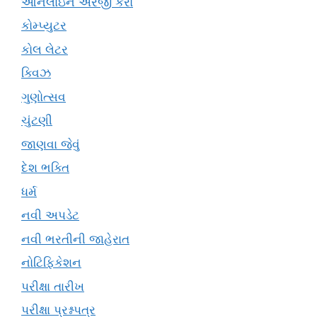
ઓનલાઇન અરજી કરો
કોમ્પ્યુટર
કોલ લેટર
ક્વિઝ
ગુણોત્સવ
ચુંટણી
જાણવા જેવું
દેશ ભક્તિ
ધર્મ
નવી અપડેટ
નવી ભરતીની જાહેરાત
નોટિફિકેશન
પરીક્ષા તારીખ
પરીક્ષા પ્રશ્નપત્ર