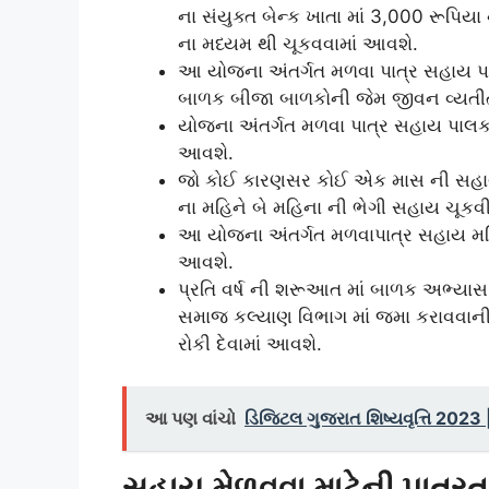
ના સંયુક્ત બેન્ક ખાતા માં 3,000 રૂપ
ના મધ્યમ થી ચૂકવવામાં આવશે.
આ યોજના અંતર્ગત મળવા પાત્ર સહાય પાલ
બાળક બીજા બાળકોની જેમ જીવન વ્યતીત ક
યોજના અંતર્ગત મળવા પાત્ર સહાય પાલક મ
આવશે.
જો કોઈ કારણસર કોઈ એક માસ ની સહાય 
ના મહિને બે મહિના ની ભેગી સહાય ચૂકવી
આ યોજના અંતર્ગત મળવાપાત્ર સહાય મહિ
આવશે.
પ્રતિ વર્ષ ની શરૂઆત માં બાળક અભ્યાસ કર
સમાજ કલ્યાણ વિભાગ માં જમા કરાવવાની ર
રોકી દેવામાં આવશે.
આ પણ વાંચો
ડિજિટલ ગુજરાત શિષ્યવૃત્તિ 2023
સહાય મેળવવા માટેની પાત્રત