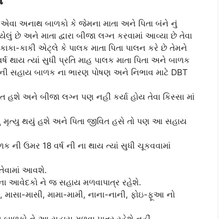
 એવા અનાથ બાળકો કે જેમના માતા અને પિતા બંને નું
લું છે અને માતા દ્વારા બીજા લગ્ન કરવામાં આવ્યા છે તેવા
કાકા-કાકી એટ્લે કે પાલક માતા પિતા પાલન કરે છે તેમને
્ષ થાય ત્યાં સુધી પ્રતિ માહ પાલક માતા પિતા અને બાળક
િયા ની સહાય બાળક ના ભારણ પોષણ અને નિભાવ માટે DBT
વિત હશે અને બીજા લગ્ન પણ નહીં કર્યા હોય તેવા કિસ્સા માં
ા નું મૃત્યુ થયું હશે અને પિતા જીવિત હસે તો પણ આ સહાય
 ની ઉમર 18 વર્ષ ની ના થાય ત્યાં સુધી ચૂકવવામાં
તેવામાં આવશે.
ના આવેદકો ને જ સહાય મળવાપાત્ર રહેશે.
કી, માસા-માસી, મામા-મામી, નાના-નાની, ફોઇ-ફૂઆ નો
બાળકો ને આ સહાય મળવા પાત્ર રહેશે નહીં.