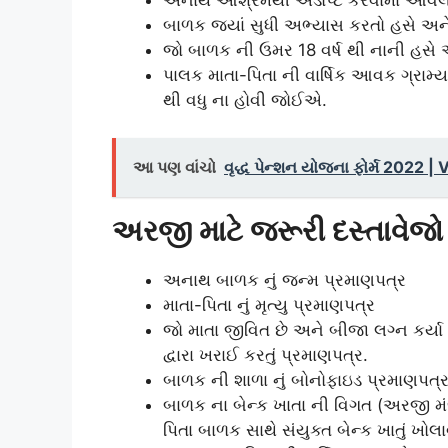
બાળક જ્યાં સુધી અભ્યાસ કરતો હસે અને 
જો બાળક ની ઉમર 18 વર્ષ થી નાની હસે 
પાલક માતા-પિતા ની વાર્ષિક આવક ગ્રામ્ય
થી વધુ ના હોવી જોઈએ.
આ પણ વાંચો
વૃદ્ધ પેન્શન યોજના ફોર્મ 2022
અરજી માટે જરૂરી દસ્તાવેજો
અનાથ બાળક નું જન્મ પ્રમાણપત્ર
માતા-પિતા નું મૃત્યુ પ્રમાણપત્ર
જો માતા જીવિત છે અને બીજા લગ્ન કર્યા છે
દ્વારા ખરાઈ કરતું પ્રમાણપત્ર.
બાળક ની શાળા નું બોનોફાઇડ પ્રમાણપત્ર 
બાળક ના બેન્ક ખાતા ની વિગત (અરજી મં
પિતા બાળક સાથે સંયુક્ત બેન્ક ખાતું ખોલ