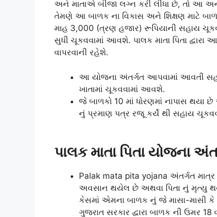
અને માતાએ બીજા લગ્ન કરી લીધા છે, તો આ અના
તેમણે આ બાળક ના વિકાસ અને શિક્ષણ માટે બાળક
માહ 3,000 (ત્રણ હજાર) રૂપિયાની સહાય ચૂકવ
સુધી ચૂકવવામાં આવશે. પાલક માતા પિતા દ્વારા
વાપરવાની રહેશે.
આ યોજના અંતર્ગત આપવામાં આવતી સહાય 
ખાતામાં ચૂકવવામાં આવશે.
જે બાળકો 10 માં ધોરણમાં નાપાસ થયા છે 
નું પ્રમાણ પત્ર રજૂ કર્યે થી સહાય ચૂકવ
પાલક માતા પિતા યોજના અંત
Palak mata pita yojana અંતર્ગત માત્ર
અવસાન થયેલ છે અથવા પિતા નું મૃત્યુ થયે
કેસમાં એમના બાળક નું જે માસા-માસી કે 
ગુજરાત સરકાર દ્વારા બાળક ની ઉમર 18 વર