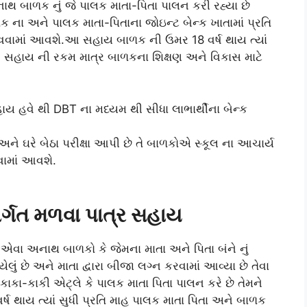
થ બાળક નું જે પાલક માતા-પિતા પાલન કરી રહ્યા છે
 ના અને પાલક માતા-પિતાના જોઇન્ટ બેન્ક ખાતામાં પ્રતિ
વામાં આવશે.આ સહાય બાળક ની ઉમર 18 વર્ષ થાય ત્યાં
 આ સહાય ની રકમ માત્ર બાળકના શિક્ષણ અને વિકાસ માટે
હવે થી DBT ના મધ્યમ થી સીધા લાભાર્થીના બેન્ક
અને ઘરે બેઠા પરીક્ષા આપી છે તે બાળકોએ સ્કૂલ ના આચાર્ય
વામાં આવશે.
ર્ગત મળવા પાત્ર સહાય
 એવા અનાથ બાળકો કે જેમના માતા અને પિતા બંને નું
લું છે અને માતા દ્વારા બીજા લગ્ન કરવામાં આવ્યા છે તેવા
કાકા-કાકી એટ્લે કે પાલક માતા પિતા પાલન કરે છે તેમને
્ષ થાય ત્યાં સુધી પ્રતિ માહ પાલક માતા પિતા અને બાળક