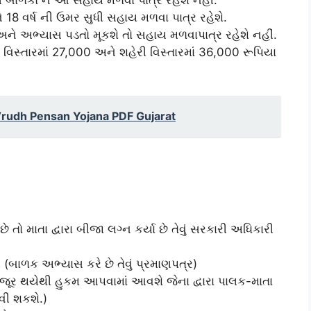
18 વર્ષ ની ઉમર સુધી સહાય મળવા પાત્ર રહેશે.
અને અભ્યાસ પડતો મૂકશે તો સહાય મળવાપાત્ર રહેશે નહીં.
 વિસ્તારમાં 27,000 અને શહેરી વિસ્તારમાં 36,000 રૂપિયા
 | Vrudh Pensan Yojana PDF Gujarat
 તો માતા દ્વારા બીજા લગ્ન કર્યા છે તેવું સરકારી અધિકારી
(બાળક અભ્યાસ કરે છે તેવું પ્રમાણપત્ર)
જૂર થયેથી હુકમ આપવામાં આવશે જેના દ્વારા પાલક-માતા
ાવી શકશે.)