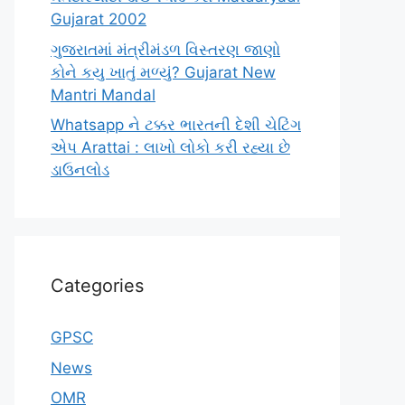
Gujarat 2002
ગુજરાતમાં મંત્રીમંડળ વિસ્તરણ જાણો
કોને કયુ ખાતું મળ્યું? Gujarat New
Mantri Mandal
Whatsapp ને ટક્કર ભારતની દેશી ચેટિંગ
એપ Arattai : લાખો લોકો કરી રહ્યા છે
ડાઉનલોડ
Categories
GPSC
News
OMR