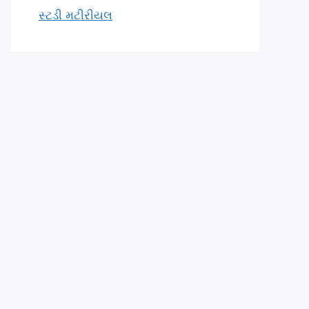
સ્ટડી મટીરીયલ