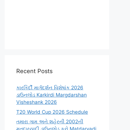
Recent Posts
કારકિર્દી માર્ગદર્શન વિશેષાંક 2026
ડાઉનલોડ Karkirdi Margdarshan
Visheshank 2026
T20 World Cup 2026 Schedule
તમારા ગામ અને શહેરની 2002ની
મતદારયાદી ડાઉનલોડ કરો Matdaryadi