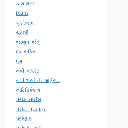
કોલ લેટર
ક્વિઝ
ગુણોત્સવ
ચુંટણી
જાણવા જેવું
દેશ ભક્તિ
ધર્મ
નવી અપડેટ
નવી ભરતીની જાહેરાત
નોટિફિકેશન
પરીક્ષા તારીખ
પરીક્ષા પ્રશ્નપત્ર
પરીણામ