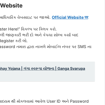
l Website
ી આધિકારિક વેબસાઇટ પર જાઓ.
Official Website पर
er Here!” વિકલ્પ પર ક્લિક કરો.
ંગેલી જાણકારી ભરી દો અને કેપચા સોલ્વ કર્યા બાદ
Register કરી લો.
ssword તમારા દ્વારા નાખલે મોબાઈલ નંબર પર SMS ના
hay Yojana | ગંગા સ્વરૂપા યોજના | Ganga Svarupa
માધ્યમ થી મોકલવામાં આવેલ User ID અને Password