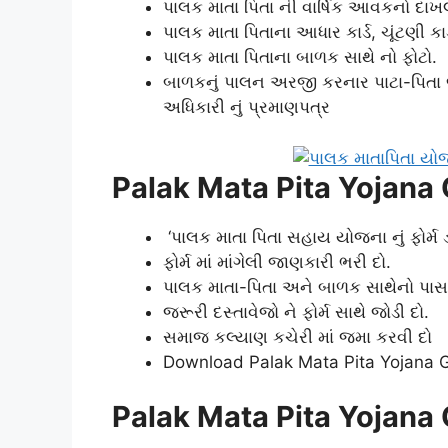
પાલક માતા પિતા ની વાર્ષિક આવકનો દાખ
પાલક માતા પિતાના આધાર કાર્ડ, ચૂંટણી કા
પાલક માતા પિતાના બાળક સાથે નો ફોટો.
બાળકનું પાલન અરજી કરનાર પાટા-પિતા જ ક
અધિકારી નું પ્રમાણપત્ર
Palak Mata Pita Yojana 
‘પાલક માતા પિતા સહાય યોજના નું ફોર્મ 
ફોર્મ માં માંગેલી જાણકારી ભરી દો.
પાલક માતા-પિતા અને બાળક સાથેનો પાસપ
જરૂરી દસ્તાવેજો ને ફોર્મ સાથે જોડી દો.
સમાજ કલ્યાણ કચેરી માં જમા કરવી દો
Download Palak Mata Pita Yojana G
Palak Mata Pita Yojana 