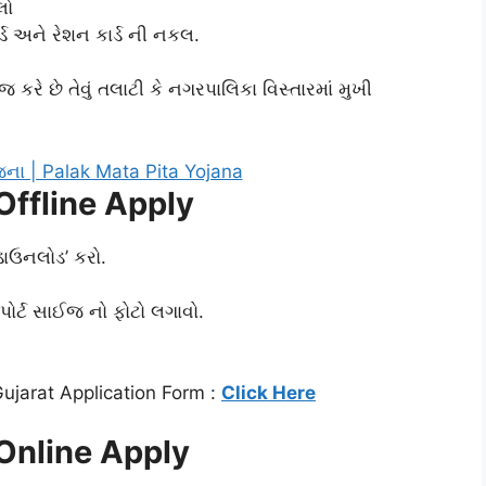
લો
ર્ડ અને રેશન કાર્ડ ની નકલ.
રે છે તેવું તલાટી કે નગરપાલિકા વિસ્તારમાં મુખી
Offline Apply
ડાઉનલોડ’ કરો.
ોર્ટ સાઈજ નો ફોટો લગાવો.
ujarat Application Form :
Click Here
Online Apply