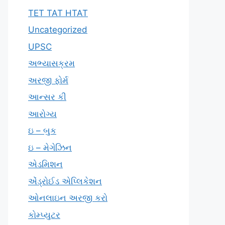
TET TAT HTAT
Uncategorized
UPSC
અભ્યાસક્રમ
અરજી ફોર્મ
આન્સર કી
આરોગ્ય
ઇ – બુક
ઇ – મેગેઝિન
એડમિશન
એંડ્રોઈડ એપ્લિકેશન
ઓનલાઇન અરજી કરો
કોમ્પ્યુટર