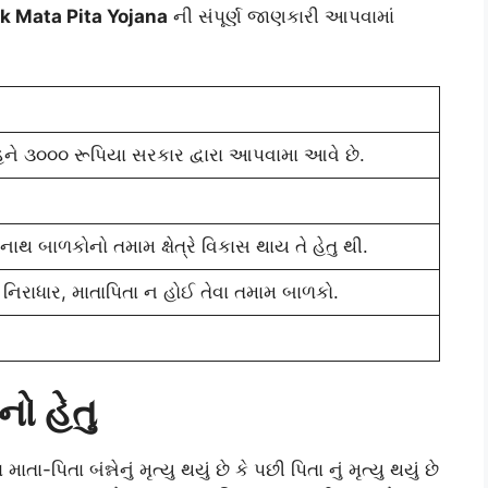
k Mata Pita Yojana
ની સંપૂર્ણ જાણકારી આપવામાં
ને ૩૦૦૦ રૂપિયા સરકાર દ્વારા આપવામા આવે છે.
ાથ બાળકોનો તમામ ક્ષેત્રે વિકાસ થાય તે હેતુ થી.
િરાધાર, માતાપિતા ન હોઈ તેવા તમામ બાળકો.
ો હેતુ
િતા બંન્નેનું મૃત્યુ થયું છે કે પછી પિતા નું મૃત્યુ થયું છે