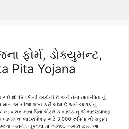
ા ફોર્મ, ડોક્યુમન્ટ,
a Pita Yojana
0 થી 18 વર્ષ ની વચ્ચેની છે અને તેના માતા-પિતા નું
 અને માતા એ બીજા લગ્ન કરી લીધા છે અને બાળક નું
કો ના પાલક માતા પિતા એટ્લે કે બાળક નું જે ભારણપોષણ
્વારા બાળક ના ભારણપોષણ માટે 3,000 રૂપિયા ની સહાય
ના અંતર્ગત ચૂકવવા માં આવશે. અમારા દ્વારા આ