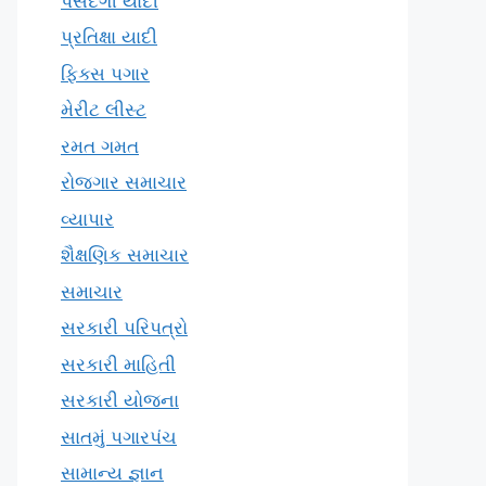
પસંદગી યાદી
પ્રતિક્ષા યાદી
ફિક્સ પગાર
મેરીટ લીસ્ટ
રમત ગમત
રોજગાર સમાચાર
વ્યાપાર
શૈક્ષણિક સમાચાર
સમાચાર
સરકારી પરિપત્રો
સરકારી માહિતી
સરકારી યોજના
સાતમું પગારપંચ
સામાન્ય જ્ઞાન