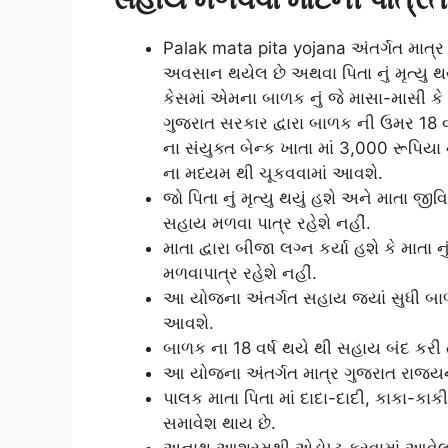
Palak mata pita yojana અંતર્ગત માત્ર
અવસાન થયેલ છે અથવા પિતા નું મૃત્યુ થયે
કેસમાં એમના બાળક નું જે માસા-માસી કે 
ગુજરાત સરકાર દ્વારા બાળક ની ઉમર 18 વર
ના સંયુક્ત બેન્ક ખાતા માં 3,000 રૂપ
ના મધ્યમ થી ચૂકવવામાં આવશે.
જો પિતા નું મૃત્યુ થયું હશે અને માતા જી
સહાય મળવા પાત્ર રહેશે નહીં.
માતા દ્વારા બીજા લગ્ન કર્યા હશે કે માત
મળવાપાત્ર રહેશે નહીં.
આ યોજના અંતર્ગત સહાય જ્યાં સુધી બાળક
આવશે.
બાળક ના 18 વર્ષ થયે થી સહાય બંદ કરી 
આ યોજના અંતર્ગત માત્ર ગુજરાત રાજ્ય
પાલક માતા પિતા માં દાદા-દાદી, કાકા-કા
સમાવેશ થાય છે.
અનાથ આશ્રમથી એડોપ્ટ કરવામાં આવેલ 