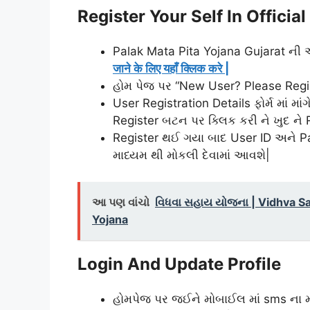
Register Your Self In Officia
Palak Mata Pita Yojana Gujarat ન
जाने के लिए यहाँ क्लिक करे |
હોમ પેજ પર “New User? Please Regist
User Registration Details ફોર્મ માં મા
Register બટન પર ક્લિક કરી ને ખુદ ને 
Register થઈ ગયા બાદ User ID અને Pa
માધ્યમ થી મોકલી દેવામાં આવશે|
આ પણ વાંચો
વિધવા સહાય યોજના | Vidhva Sa
Yojana
Login And Update Profile
હોમપેજ પર જઈને મોબાઈલ માં sms ના 