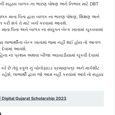
િયા ની સહાય બાળક ના ભારણ પોષણ અને નિભાવ માટે DBT
ક માતા પિતા દ્વારા બાળક ના ભારણ પોષણ, શિક્ષણ અને
રી શકે તે માટે ખર્ચ કરવામાં આવશે.
ાતા પિતા અને બાળક ના સંયુક્ત બેન્ક ખાતામાં ચૂકવવામાં
લાભાર્થીના બેન્ક ખાતામાં જમા નહીં થઈ હોય તો આગળ
 દેવામાં આવશે.
ના ના પ્રથમ અથવા બીજા અઠવાડીયામાં ચૂકવી દેવામાં
ે છે તેવું સ્કૂલ નું બોનોફાઇડ પ્રમાણપત્ર અને માર્કશીટ
હેશે, લાભાર્થી દ્વારા જો આમ નહીં કરવાંમાં આવે તો સહાય
 | Digital Gujarat Scholarship 2023
ા