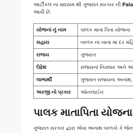
આર્ટીકલ ના માધ્યમ થી ગુજરાત સરકાર ની
Pala
આવી છે.
યોજનાં નું નામ
પાલક માતા પિતા યોજના
સહાય
બાળક ના ખાતા મા દર મહિ
રાજ્ય
ગુજરાત
ઉદ્દેશ
રાજ્યનાં નિરાધાર અને અન
લાભાર્થી
ગુજરાત રાજ્યના અનાથ, ન
અરજી નો પ્રકાર
ઓનલાઈન
પાલક માતાપિતા યોજનાન
ગુજરાત સરકાર દ્વારા એવા અનાથ બાળકો કે જેના માતા-પ