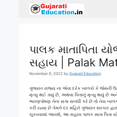
Skip
to
content
પાલક માતાપિતા યોજન
સહાય | Palak Mat
November 6, 2022
by
Gujarati Education
ગુજરાત રાજ્ય ના એવા દરેક બાળકો કે જેમની ઉમર 
મૃત્યુ થઈ ગયું છે, અથવા પિતાનું મૃત્યુ થયું છે
ભારણપોષણ તેના સગા સબંધી કરે છે તો તેવા બાળ
કરી રહ્યા છે તેમને દર મહિને ગુજરાત સરકાર દ
ચૂકવવામાં આવશે, આ સહાય પાલક માતા પિતા યોજ