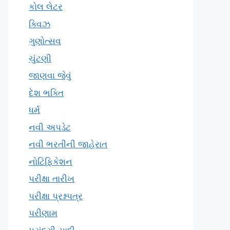
કોલ લેટર
ક્વિઝ
ગુણોત્સવ
ચુંટણી
જાણવા જેવું
દેશ ભક્તિ
ધર્મ
નવી અપડેટ
નવી ભરતીની જાહેરાત
નોટિફિકેશન
પરીક્ષા તારીખ
પરીક્ષા પ્રશ્નપત્ર
પરીણામ