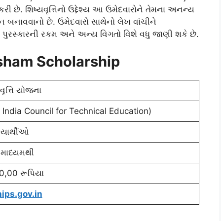
ા કરી છે. શિષ્યવૃત્તિનો ઉદ્દેશ્ય આ ઉમેદવારોને તેમના અનન્ય
ન બનાવવાનો છે. ઉમેદવારો સાથેનો લેખ વાંચીને
ડ, પુરસ્કારની રકમ અને અન્ય વિગતો વિશે વધુ જાણી શકે છે.
sham Scholarship
વૃત્તિ યોજના
 India Council for Technical Education)
દ્યાર્થીઓ
ાધ્યમથી
,00 રૂપિયા
ips.gov.in