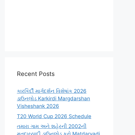
Recent Posts
કારકિર્દી માર્ગદર્શન વિશેષાંક 2026
ડાઉનલોડ Karkirdi Margdarshan
Visheshank 2026
T20 World Cup 2026 Schedule
તમારા ગામ અને શહેરની 2002ની
મતદારયાદી ડાઉનલોડ કરો Matdaryadi