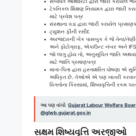
સંબંધિત ઓથોરિટી દ્વારા જારી કરાયેલ ભા
ટેકનિકલ શિક્ષણ નિયામક દ્વારા જારી કરા
માટે પ્રવેશ પત્ર
સંસ્થાના વડા દ્વારા જારી કરાયેલ પ્રમાણ
ટ્યુશન ફીની રસીદ
અરજદારની બેંક પાસબુક કે જે તેના/તેણી
અને ફોટોગ્રાફ, એકાઉન્ટ નંબર અને IFS
જો લાગુ હોય તો, અનુસૂચિત જાતિ અથવ
માટે જાતિ પ્રમાણપત્ર
માતા-પિતા દ્વારા હસ્તાક્ષરિત ઘોષણા એ સુન
અધિકૃત છે. તેઓએ એ પણ ખાતરી કરવાની
વિગતોના કિસ્સામાં, શિષ્યવૃત્તિની રકમ પ
આ પણ વાંચો
Gujarat Labour Welfare Boa
@glwb.gujarat.gov.in
સક્ષમ શિષ્યવૃત્તિ અરજીઓ