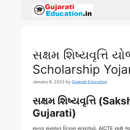
Skip
to
content
સક્ષમ શિષ્યવૃત્તિ
Scholarship Yoja
January 8, 2023
by
Gujarati Education
સક્ષમ શિષ્યવૃત્તિ (Sa
Gujarati)
માનવ સંસાધન વિકાસ મંત્રાલયે, AICTE સાથે ભા