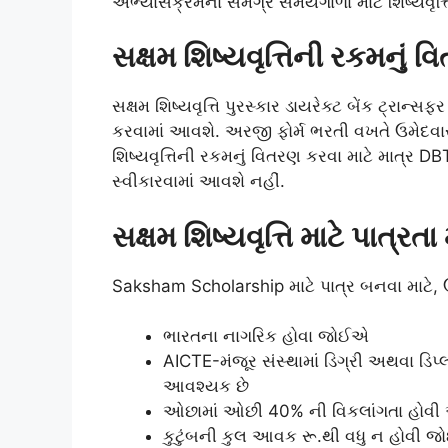
અભ્યાસક્રમના સમગ્ર સમયગાળા માટે શિષ્યવૃત્
સક્ષમ શિષ્યવૃત્તિની રકમનું 
સક્ષમ શિષ્યવૃત્તિ પુરસ્કાર ડાયરેક્ટ બેંક ટ્રાન્સફ
કરવામાં આવશે. અરજી ફોર્મ ભરતી વખતે ઉમેદવાર
શિષ્યવૃત્તિની રકમનું વિતરણ કરવા માટે માત્ર 
સ્વીકારવામાં આવશે નહીં.
સક્ષમ શિષ્યવૃત્તિ માટે પાત્રતા
Saksham Scholarship માટે પાત્ર બનવા માટે, ઉ
ભારતના નાગરિક હોવા જોઈએ
AICTE-મંજૂર સંસ્થામાં ડિગ્રી અથવા ડિપ્લ
આવશ્યક છે
ઓછામાં ઓછી 40% ની વિકલાંગતા હોવી
કુટુંબની કુલ આવક રૂ.થી વધુ ન હોવી જો