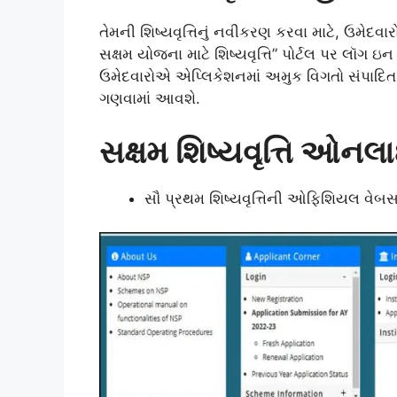
તેમની શિષ્યવૃત્તિનું નવીકરણ કરવા માટે, ઉમેદ
સક્ષમ યોજના માટે શિષ્યવૃત્તિ” પોર્ટલ પર લ
ઉમેદવારોએ એપ્લિકેશનમાં અમુક વિગતો સંપાદિ
ગણવામાં આવશે.
સક્ષમ શિષ્યવૃત્તિ ઓ
સૌ પ્રથમ શિષ્યવૃત્તિની ઓફિશિયલ વેબ