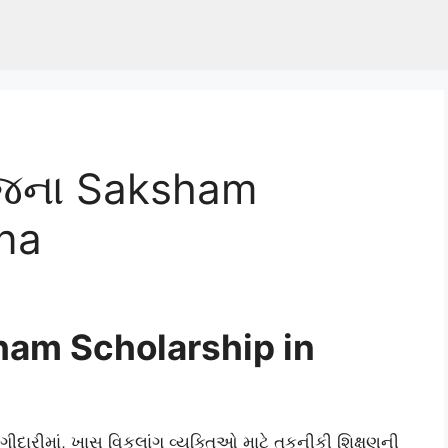
 યોજના Saksham
na
ksham Scholarship in
ગીદારીમાં, ખાસ વિકલાંગ વ્યક્તિઓ માટે તકનીકી શિક્ષણની