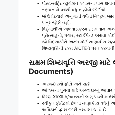
પોસ્ટ-મેટ્રિક્યુલેશન ક્લાસના પાસ થવાના 
તફાવત બે વર્ષથી વધુ ન હોવો જોઈએ.
જે ઉમેદવારો અનુગામી વર્ષમાં નિષ્ફળ જાય
પાત્ર રહેશે નહીં.
વિદ્યાર્થીએ અભ્યાસક્રમ દરમિયાન અન્ય 
પ્રોત્સાહનો, પગાર, સ્ટાઈપેન્ડ અથવા કો
જો વિદ્યાર્થીને અન્ય કોઈ નાણાકીય સહાય
શિષ્યવૃત્તિની રકમ AICTEને પરત કરવાની 
સક્ષમ શિષ્યવૃત્તિ અરજી માટ
Documents)
અરજદારનો ફોટો અને સહી
ઓળખના પુરાવા માટે અરજદારનું આધાર કા
ધોરણ XI/XIIth/અન્યની લાગુ પડતી માર્કશ
સ્વીકૃત ફોર્મેટમાં છેલ્લા નાણાકીય વર્
અધિકારી દ્વારા જારી કરવામાં આવે છે.