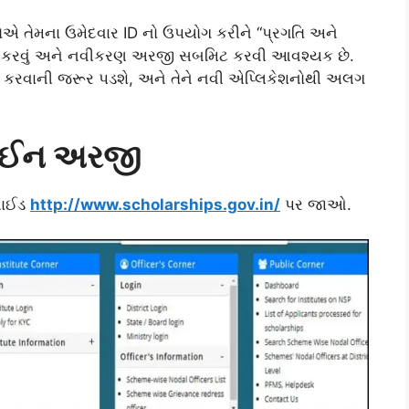
વારોએ તેમના ઉમેદવાર ID નો ઉપયોગ કરીને “પ્રગતિ અને
ૉગ ઇન કરવું અને નવીકરણ અરજી સબમિટ કરવી આવશ્યક છે.
ત કરવાની જરૂર પડશે, અને તેને નવી એપ્લિકેશનોથી અલગ
નલાઈન અરજી
સાઈડ
http://www.scholarships.gov.in/
પર જાઓ.