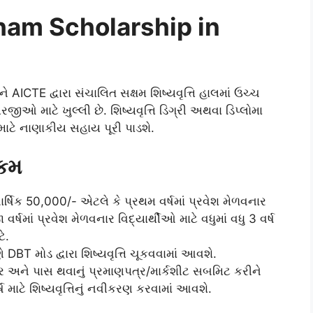
ksham Scholarship in
 AICTE દ્વારા સંચાલિત સક્ષમ શિષ્યવૃત્તિ હાલમાં ઉચ્ચ
જીઓ માટે ખુલ્લી છે. શિષ્યવૃત્તિ ડિગ્રી અથવા ડિપ્લોમા
માટે નાણાકીય સહાય પૂરી પાડશે.
રકમ
વાર્ષિક 50,000/- એટલે કે પ્રથમ વર્ષમાં પ્રવેશ મેળવનાર
વર્ષમાં પ્રવેશ મેળવનાર વિદ્યાર્થીઓ માટે વધુમાં વધુ 3 વર્ષ
ે.
ે DBT મોડ દ્વારા શિષ્યવૃત્તિ ચૂકવવામાં આવશે.
ર અને પાસ થવાનું પ્રમાણપત્ર/માર્કશીટ સબમિટ કરીને
વર્ષ માટે શિષ્યવૃત્તિનું નવીકરણ કરવામાં આવશે.