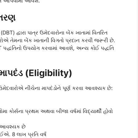
તિ આપવામાં આવશે.
વિતરણ
ર (DBT) દ્વારા પાત્ર ઉમેદવારોના બેંક ખાતામાં વિતરિત
ોએ તેમના બેંક ખાતાની વિગતો પ્રદાન કરવી જરૂરી છે.
DBT પદ્ધતિનો ઉપયોગ કરવામાં આવશે, અન્ય કોઈ પદ્ધતિ
 માપદંડ (Eligibility)
મેદવારોએ નીચેના માપદંડોને પૂર્ણ કરવા આવશ્યક છે:
ોમા કોર્સના પ્રથમ અથવા બીજા વર્ષમાં વિદ્યાર્થી હોવો
 આવશ્યક છે
ઈએ. 8 લાખ પ્રતિ વર્ષ