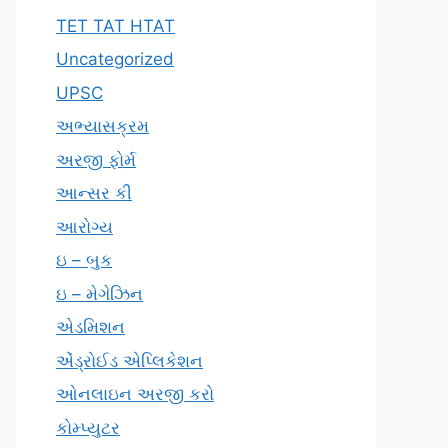
TET TAT HTAT
Uncategorized
UPSC
અભ્યાસક્રમ
અરજી ફોર્મ
આન્સર કી
આરોગ્ય
ઇ – બુક
ઇ – મેગેઝિન
એડમિશન
એંડ્રોઈડ એપ્લિકેશન
ઓનલાઇન અરજી કરો
કોમ્પ્યુટર