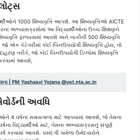
લોટ્સ
િદ્યાર્થીઓને 1000 શિષ્યવૃત્તિ આપશે. આ શિષ્યવૃત્તિઓ AICTE
 સ્તરના અભ્યાસક્રમોમાં આ વિદ્યાર્થીઓના ઉચ્ચ શિક્ષણને
િષ્યવૃત્તિ ફાળવવામાં આવશે અને બાકીની 500 શિષ્યવૃત્તિ
ે, જો એક કેટેગરીમાં કોઈ બિનઉપયોગી શિષ્યવૃત્તિ હોય, તો
ઉદાહરણ તરીકે, જો કોઈ બિનઉપયોગી ડિપ્લોમા શિષ્યવૃત્તિ
િત કરવામાં આવશે,
િ યોજના | PM Yashasvi Yojana @yet.nta.ac.in
ોર્ડની અવધિ
ીઓને 4 વર્ષના સમયગાળા માટે આપવામાં આવશે, જે તેમના
ષના વિદ્યાર્થીઓ માટે, તેમના અભ્યાસક્રમનું સંપૂર્ણ
3 વર્ષ કરવામાં આવશે. પસંદગી પામેલા ઉમેદવારોને