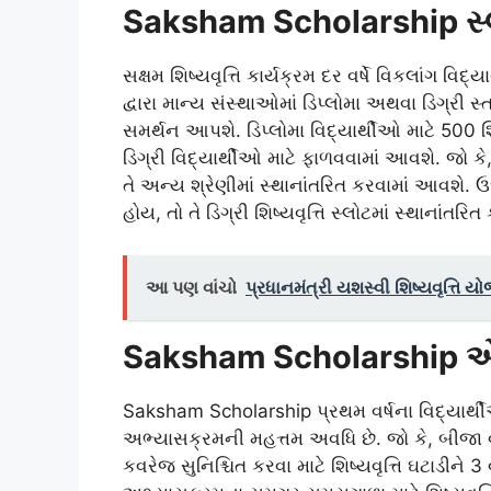
Saksham Scholarship સ્
સક્ષમ શિષ્યવૃત્તિ કાર્યક્રમ દર વર્ષે વિકલાંગ વ
દ્વારા માન્ય સંસ્થાઓમાં ડિપ્લોમા અથવા ડિગ્રી
સમર્થન આપશે. ડિપ્લોમા વિદ્યાર્થીઓ માટે 500 શ
ડિગ્રી વિદ્યાર્થીઓ માટે ફાળવવામાં આવશે. જો ક
તે અન્ય શ્રેણીમાં સ્થાનાંતરિત કરવામાં આવશે. 
હોય, તો તે ડિગ્રી શિષ્યવૃત્તિ સ્લોટમાં સ્થાનાંતર
આ પણ વાંચો
પ્રધાનમંત્રી યશસ્વી શિષ્યવૃત્ત
Saksham Scholarship એવ
Saksham Scholarship પ્રથમ વર્ષના વિદ્યાર્થ
અભ્યાસક્રમની મહત્તમ અવધિ છે. જો કે, બીજા વર્
કવરેજ સુનિશ્ચિત કરવા માટે શિષ્યવૃત્તિ ઘટાડીને 