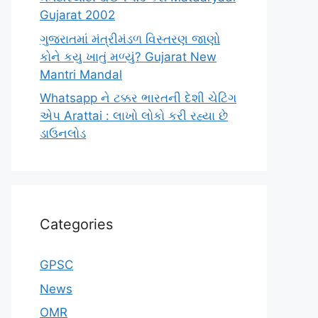
Gujarat 2002
ગુજરાતમાં મંત્રીમંડળ વિસ્તરણ જાણો
કોને કયુ ખાતું મળ્યું? Gujarat New
Mantri Mandal
Whatsapp ને ટક્કર ભારતની દેશી ચેટિંગ
એપ Arattai : લાખો લોકો કરી રહ્યા છે
ડાઉનલોડ
Categories
GPSC
News
OMR