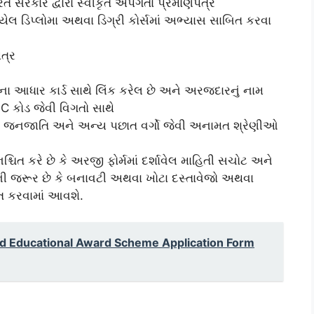
રત સરકાર દ્વારા સ્વીકૃત અપંગતા પ્રમાણપત્ર
યેલ ડિપ્લોમા અથવા ડિગ્રી કોર્સમાં અભ્યાસ સાબિત કરવા
પત્ર
ના આધાર કાર્ડ સાથે લિંક કરેલ છે અને અરજદારનું નામ
C કોડ જેવી વિગતો સાથે
ા જનજાતિ અને અન્ય પછાત વર્ગો જેવી અનામત શ્રેણીઓ
િશ્ચિત કરે છે કે અરજી ફોર્મમાં દર્શાવેલ માહિતી સચોટ અને
 જરૂર છે કે બનાવટી અથવા ખોટા દસ્તાવેજો અથવા
રત કરવામાં આવશે.
rd Educational Award Scheme Application Form