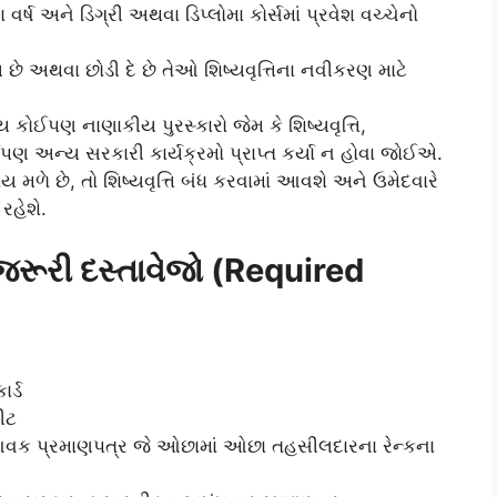
વર્ષ અને ડિગ્રી અથવા ડિપ્લોમા કોર્સમાં પ્રવેશ વચ્ચેનો
 છે અથવા છોડી દે છે તેઓ શિષ્યવૃત્તિના નવીકરણ માટે
કોઈપણ નાણાકીય પુરસ્કારો જેમ કે શિષ્યવૃત્તિ,
ઈપણ અન્ય સરકારી કાર્યક્રમો પ્રાપ્ત કર્યા ન હોવા જોઈએ.
 મળે છે, તો શિષ્યવૃત્તિ બંધ કરવામાં આવશે અને ઉમેદવારે
રહેશે.
ે જરૂરી દસ્તાવેજો (Required
ર્ડ
ીટ
ષનું આવક પ્રમાણપત્ર જે ઓછામાં ઓછા તહસીલદારના રેન્કના