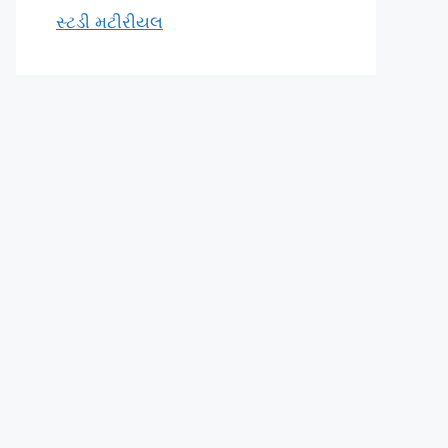
સ્ટડી મટીરીયલ