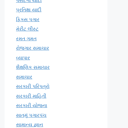
પસંદગી યાદી
પ્રતિક્ષા યાદી
ફિક્સ પગાર
મેરીટ લીસ્ટ
રમત ગમત
રોજગાર સમાચાર
વ્યાપાર
શૈક્ષણિક સમાચાર
સમાચાર
સરકારી પરિપત્રો
સરકારી માહિતી
સરકારી યોજના
સાતમું પગારપંચ
સામાન્ય જ્ઞાન