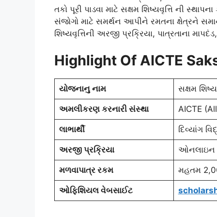
તકો પૂરી પાડવા માટે સક્ષમ શિષ્યવૃત્તિ ની સ્થાપન
સંજોગો માટે સમર્થન આપીને રમતના ક્ષેત્રને સમા
શિષ્યવૃત્તિની અરજી પ્રક્રિયા, પાત્રતાના માપદં
Highlight Of AICTE Sak
યોજનાનુ નામ
સક્ષમ શિષ્ય
અમલીકરણ કરનારી સંસ્થા
AICTE (All
લાભાર્થી
દિવ્યાંગ વિ
અરજી પ્રક્રિયા
ઓનલાઇન મ
મળવાપાત્ર રકમ
મહતમ 2,00
ઓફિશિયલ વેબસાઈટ
scholarsh