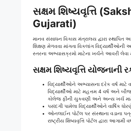
સક્ષમ શિષ્યવૃત્તિ (Sa
Gujarati)
માનવ સંસાધન વિકાસ મંત્રાલય દ્વારા સ્થાપિત અને
શિક્ષણ મેળવવા માંગતા વિકલાંગ વિદ્યાર્થીઓની અર
સ્તરના અભ્યાસક્રમો માટેના ખર્ચને આવરી લેવા 
સક્ષમ શિષ્યવૃત્તિ યોજના
ની 
વિદ્યાર્થીઓને અભ્યાસના દરેક વર્ષ માટે 
વિદ્યાર્થીઓ માટે મહત્તમ 4 વર્ષ અને બીજા 
કોલેજ ફીની ચુકવણી અને અન્ય ખર્ચ માટ
પસંદગી પામેલા વિદ્યાર્થીઓને વાર્ષિક ધોરણ
ઓનલાઈન પોર્ટલ પર સંસ્થાના વડાના પત્
રાષ્ટ્રીય શિષ્યવૃત્તિ પોર્ટલ દ્વારા આગામી 