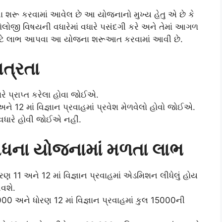
ના શરૂ કરવામાં આવેલ છે આ યોજનાનો મુખ્ય હેતુ એ છે કે
લોજી વિષયની વધારેમાં વધારે પસંદગી કરે અને તેમાં આગળ
ના માટે લાભ આપવા આ યોજના શરૂઆત કરવામાં આવી છે.
ત્રતા
ારે પ્રાપ્ત કરેલા હોવા જોઈએ.
 12 માં વિજ્ઞાન પ્રવાહમાં પ્રવેશ મેળવેલો હોવો જોઈએ.
વધારે હોવી જોઈએ નહીં.
સાધના યોજનામાં મળતા લાભ
ોરણ 11 અને 12 માં વિજ્ઞાન પ્રવાહમાં એડમિશન લીધેલું હોય
વશે.
,000 અને ધોરણ 12 માં વિજ્ઞાન પ્રવાહમાં કુલ 15000ની