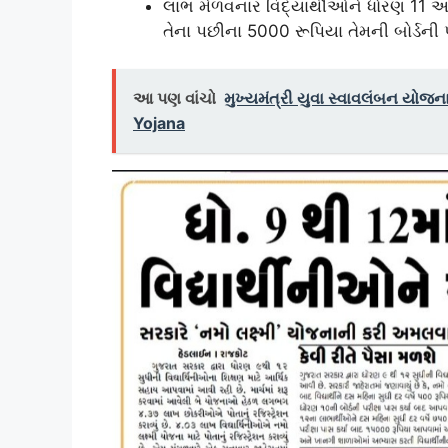
લાભ મેળવનાર વિદ્યાર્થીઓને ધોરણ 11 અ
તેના પછીના 5000 રૂપિયા તેમની બોર્ડની 
આ પણ વાંચો
મુખ્યમંત્રી યુવા સ્વાવલંબન 
Yojana