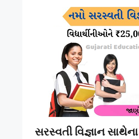
સરસ્વતી વિજ્ઞાન સાથેન