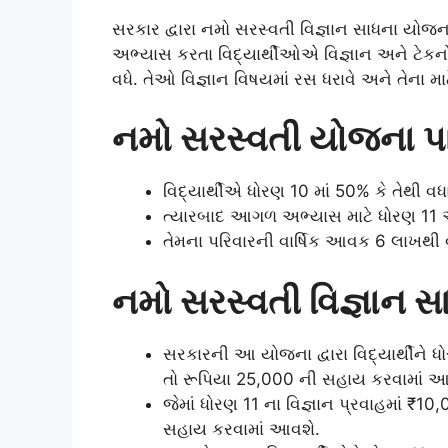
સરકાર દ્વારા નમો સરસ્વતી વિજ્ઞાન સાધના યોજ
અભ્યાસ કરતા વિદ્યાર્થીઓએ વિજ્ઞાન અને ટેકનો
વધે. તેઓ વિજ્ઞાન વિષયમાં રસ ધરાવે અને તે
નમો સરસ્વતી યોજના પા
વિદ્યાર્થીએ ધોરણ 10 માં 50% કે તેથી વધ
ત્યારબાદ આગળ અભ્યાસ માટે ધોરણ 11 અને
તેમના પરિવારની વાર્ષિક આવક 6 લાખથી 
નમો સરસ્વતી વિજ્ઞાન 
સરકારની આ યોજના દ્વારા વિદ્યાર્થીને ધ
તો રૂપિયા 25,000 ની સહાય કરવામાં આ
જેમાં ધોરણ 11 ના વિજ્ઞાન પ્રવાહમાં ₹10
સહાય કરવામાં આવશે.