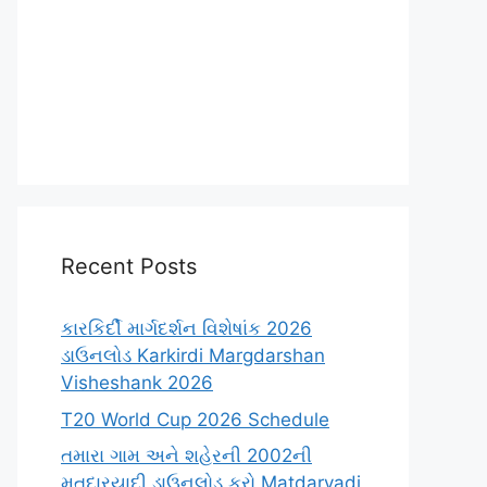
Recent Posts
કારકિર્દી માર્ગદર્શન વિશેષાંક 2026
ડાઉનલોડ Karkirdi Margdarshan
Visheshank 2026
T20 World Cup 2026 Schedule
તમારા ગામ અને શહેરની 2002ની
મતદારયાદી ડાઉનલોડ કરો Matdaryadi