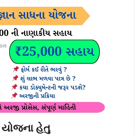
ા યોજના હેતુ