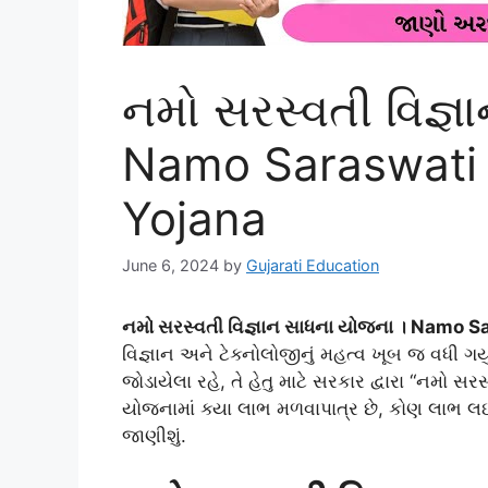
નમો સરસ્વતી વિજ્ઞ
Namo Saraswati
Yojana
June 6, 2024
by
Gujarati Education
નમો સરસ્વતી વિજ્ઞાન સાધના યોજના । Namo 
વિજ્ઞાન અને ટેક્નોલોજીનું મહત્વ ખૂબ જ વધી ગયું
જોડાયેલા રહે, તે હેતુ માટે સરકાર દ્વારા “નમો
યોજનામાં ક્યા લાભ મળવાપાત્ર છે, કોણ લાભ લઇ 
જાણીશું.