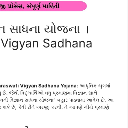
ાન સાધના યોજના ।
 Vigyan Sadhana
Saraswati Vigyan Sadhana Yojana:
આધુનિક યુગમાં
 છે. જેથી વિદ્યાર્થિઓ વધુ પ્રમાણમાં વિજ્ઞાન સાથે
 સરસ્વતી વિજ્ઞાન સાધના યોજના” બહાર પાડવામાં આવેલ છે. આ
શકે છે, કેવી રીતે અરજી કરવી, તે આપણે નીચે પ્રમાણે