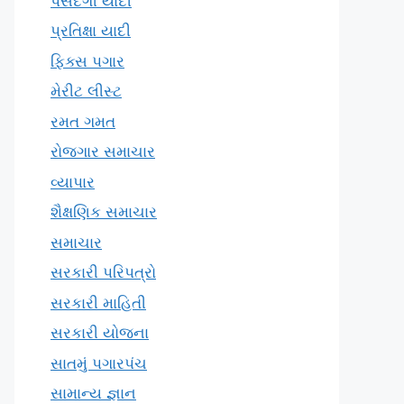
પસંદગી યાદી
પ્રતિક્ષા યાદી
ફિક્સ પગાર
મેરીટ લીસ્ટ
રમત ગમત
રોજગાર સમાચાર
વ્યાપાર
શૈક્ષણિક સમાચાર
સમાચાર
સરકારી પરિપત્રો
સરકારી માહિતી
સરકારી યોજના
સાતમું પગારપંચ
સામાન્ય જ્ઞાન