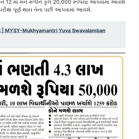
ને 12 માં મને મળીને કુલ 20,000 રૂપિયા આપવામાં આવશે
પરીક્ષા પૂર્ણ થાય તેના પછી આપવામાં આવશે.
યોજના | MYSY-Mukhyamantri Yuva Swavalamban