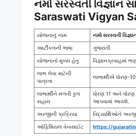
નમો સરસ્વતી વિજ્ઞાન
Saraswati Vigyan S
યોજનાનું નામ
નમો સરસ્વતી વિજ્ઞ
આર્ટીકલની ભાષા
ગુજરાતી
યોજનાનો મુખ્ય હેતુ
વિજ્ઞાનપ્રવાહમાં 
લાભ લેવા માટેની
લાભાર્થીએ ધોરણ-10 મ
પાત્રતા
લાભાર્થીને મળતી કુલ
ધોરણ 11 અને ધોરણ 
સહાય
આપવામાં આવશે.
અરજીની પ્રક્રિયા
વિદ્યાર્થિઓને અરજી
ઓફિશિયલ વેબસાઈટ
https://gujarati