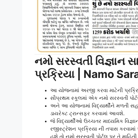
નમો સરસ્વતી વિજ્ઞાન
પ્રક્રિયા | Namo Sa
આ યોજનામાં અરજી કરવા માટેની પ્રક્રિય
સૌપ્રથમ સ્કૂલમાં એક નમો સરસ્વતી પોર
અને આ યોજનામાં વિદ્યાર્થીને મળતી સહાય
ડાયરેક્ટ ટ્રાન્સફર કરવામાં આવશે.
જે વિદ્યાર્થીઓ ઉચ્ચતર માધ્યમિક વિજ્ઞા
રજીસ્ટ્રેશન પ્રક્રિયા ની તપાસ કરવામ
હશે તો નમો સરસ્વતી પોર્ટલ પર તે માહિ