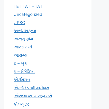
TET TAT HTAT
Uncategorized
UPSC
અભ્યાસક્રમ
અરજી ફોર્મ
આન્સર કી
આરોગ્ય
ઇ – બુક
ઇ – મેગેઝિન
એડમિશન
એંડ્રોઈડ એપ્લિકેશન
ઓનલાઇન અરજી કરો
કોમ્પ્યુટર