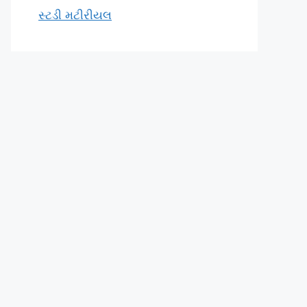
સ્ટડી મટીરીયલ