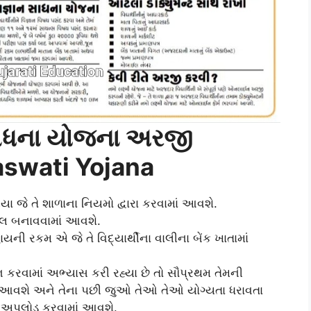
 સાધના યોજના અરજી
raswati Yojana
ા જે તે શાળાના નિયમો દ્વારા કરવામાં આવશે.
્ટલ બનાવવામાં આવશે.
ની રકમ એ જે તે વિદ્યાર્થીના વાલીના બેંક ખાતામાં
ન કરવામાં અભ્યાસ કરી રહ્યા છે તો સૌપ્રથમ તેમની
ાં આવશે અને તેના પછી જુઓ તેઓ તેઓ યોગ્યતા ધરાવતા
તી અપલોડ કરવામાં આવશે.