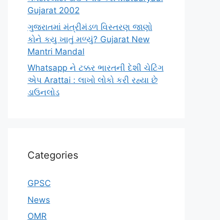
Gujarat 2002
ગુજરાતમાં મંત્રીમંડળ વિસ્તરણ જાણો
કોને કયુ ખાતું મળ્યું? Gujarat New
Mantri Mandal
Whatsapp ને ટક્કર ભારતની દેશી ચેટિંગ
એપ Arattai : લાખો લોકો કરી રહ્યા છે
ડાઉનલોડ
Categories
GPSC
News
OMR