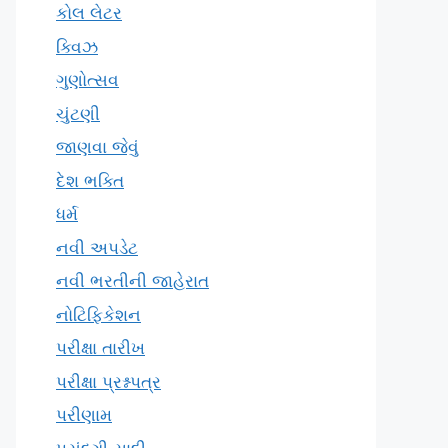
કોલ લેટર
ક્વિઝ
ગુણોત્સવ
ચુંટણી
જાણવા જેવું
દેશ ભક્તિ
ધર્મ
નવી અપડેટ
નવી ભરતીની જાહેરાત
નોટિફિકેશન
પરીક્ષા તારીખ
પરીક્ષા પ્રશ્નપત્ર
પરીણામ