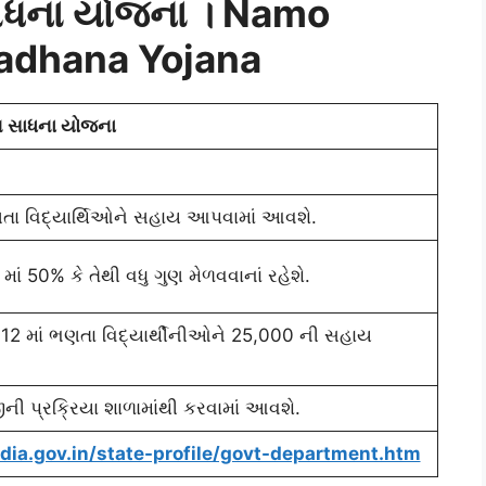
 સાધના યોજના । Namo
adhana Yojana
ાન સાધના યોજના
ભણતા વિદ્યાર્થિઓને સહાય આપવામાં આવશે.
ાં 50% કે તેથી વધુ ગુણ મેળવવાનાં રહેશે.
12 માં ભણતા વિદ્યાર્થીનીઓને 25,000 ની સહાય
ની પ્રક્રિયા શાળામાંથી કરવામાં આવશે.
ndia.gov.in/state-profile/govt-department.htm