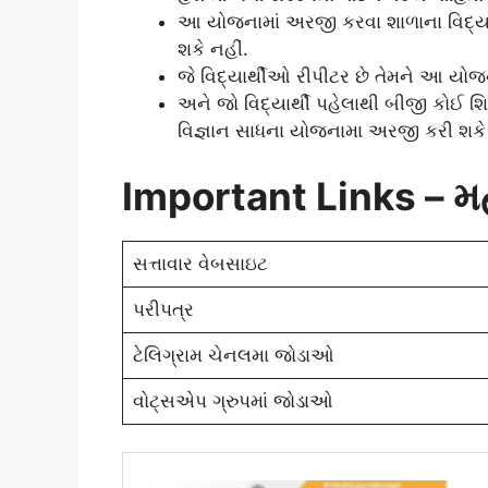
આ યોજનામાં અરજી કરવા શાળાના વિદ્યા
શકે નહીં.
જે વિદ્યાર્થીઓ રીપીટર છે તેમને આ યોજન
અને જો વિદ્યાર્થી પહેલાથી બીજી કોઈ શ
વિજ્ઞાન સાધના યોજનામા અરજી કરી શકે 
Important Links – મહત્
સત્તાવાર વેબસાઇટ
પરીપત્ર
ટેલિગ્રામ ચેનલમા જોડાઓ
વોટ્સએપ ગ્રુપમાં જોડાઓ