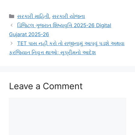
Categories
સરકારી માહિતી
,
સરકારી યોજના
ડિજિટલ ગુજરાત શિષ્યવૃત્તિ 2025-26 Digital
Gujarat 2025-26
TET પાસ નહીં કરો તો રાજીનામું આપવું પડશે અથવા
ફરજિયાત નિવૃત્ત થાઓ; સુપ્રીમનો આદેશ
Leave a Comment
Comment