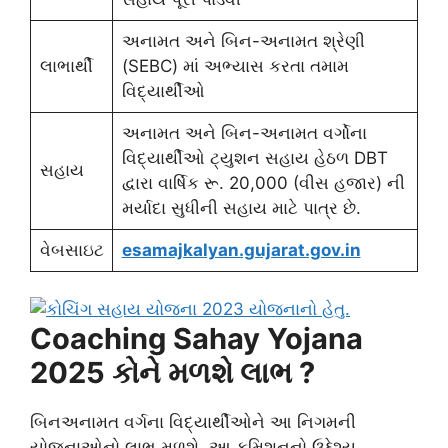
અનામત અને બિન-અનામત શ્રેણી
લાભાર્થી
(SEBC) માં અભ્યાસ કરતા તમામ
વિદ્યાર્થીઓ
અનામત અને બિન-અનામત વર્ગોના
વિદ્યાર્થીઓ ટ્યુશન સહાય હેઠળ DBT
સહાય
દ્વારા વાર્ષિક રૂ. 20,000 (વીસ હજાર) ની
મર્યાદા સુધીની સહાય માટે પાત્ર છે.
વેબસાઇટ
esamajkalyan.gujarat.gov.in
Coaching Sahay Yojana
2025 કોને મળશે લાભ ?
બિનઅનામત વર્ગના વિદ્યાર્થીઓને આ નિગમની
યોજનાઓનો લાભ મળશે. આ કમિશનનો ઉદ્દેશ્ય