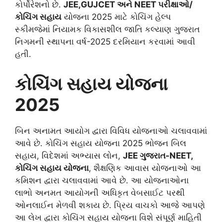
કોર્પોરેશનો છે.
JEE,GUJCET અને NEET પરીક્ષાઓ/
કોચિંગ સહાય
યોજના 2025 માટે કોચિંગ હેલ્પ
સ્કીમજેમાં નિયામક વિકાસશીલ જાતિ કલ્યાણ ગુજરાત
નિગમની સ્થાપના વર્ષ-2025 દરમિયાન કરવામાં આવી
હતી.
કોચિંગ સહાય યોજના
2025
બિન અનામત આયોગ દ્વારા વિવિધ યોજનાઓ ચલાવવામાં
આવે છે. કોચિંગ સહાય યોજના 2025 ભોજન બિલ
સહાય, વિદેશમાં અભ્યાસ લોન,
JEE ગુજરાત-NEET,
કોચિંગ સહાય યોજના
, શૈક્ષણિક આવાસ યોજનાઓ આ
કમિશન દ્વારા ચલાવવામાં આવે છે. આ યોજનાઓના
લાભો અનમત આયોગની અધિકૃત વેબસાઈટ પરથી
ઓનલાઈન મેળવી શકાય છે. પ્રિય વાચકો આજે આપણે
આ લેખ દ્વારા કોચિંગ સહાય યોજના વિશે સંપૂર્ણ માહિતી