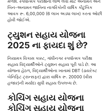
મળશે. સ્પર્ધાત્મક પરીક્ષાનો લાભ લેવા માટે અનામત અને
બિન-અનામત જાતિના નાગરિકોની વાર્ષિક કૌટુંબિક
આવક રૂ. 6,00,000 (6 લાખ અડધા લાખ) કરતા ઓછી
હોવી જોઈએ.
ટ્યુશન સહાય યોજના
2025 ના ફાયદા શું છે?
નિયામક વિકાસ કાસ્ટ, ગાંધીનગર સ્પર્ધાત્મક પરીક્ષા
સહાય વિદ્યાર્થીઓને ટ્યુશન સહાય પૂરી પાડે છે. આ
યોજના હેઠળ, વિદ્યાર્થીઓના ખાતામાં DBT (ડાયરેક્ટ
બેનિફિટ ટ્રાન્સફર) દ્વારા વાર્ષિક રૂ. 20000 (વીસ
હજાર)ની મર્યાદા સુધી સહાય ઉપલબ્ધ છે.
કોચિંગ સહાય યોજના
કોચિંગ સહાય યોજના