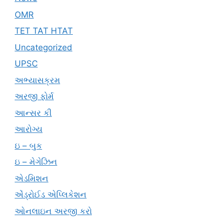
OMR
TET TAT HTAT
Uncategorized
UPSC
અભ્યાસક્રમ
અરજી ફોર્મ
આન્સર કી
આરોગ્ય
ઇ – બુક
ઇ – મેગેઝિન
એડમિશન
એંડ્રોઈડ એપ્લિકેશન
ઓનલાઇન અરજી કરો