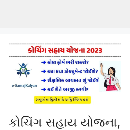
કોચિંગ સહાય યોજના,