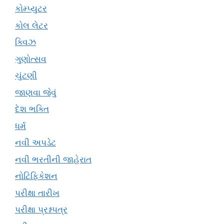
કોમ્પ્યુટર
કોલ લેટર
ક્વિઝ
ગુણોત્સવ
ચુંટણી
જાણવા જેવું
દેશ ભક્તિ
ધર્મ
નવી અપડેટ
નવી ભરતીની જાહેરાત
નોટિફિકેશન
પરીક્ષા તારીખ
પરીક્ષા પ્રશ્નપત્ર