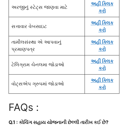
અહીં ક્લિક
અરજીનું સ્ટેટ્સ જાણવા માટે
કરો
અહીં ક્લિક
સત્તાવાર વેબસાઇટ
કરો
તામીલસંસ્થા એ આપવાનું
અહીં ક્લિક
પ્રમાણપત્ર
કરો
અહીં ક્લિક
ટેલિગ્રામ ચેનલમા જોડાઓ
કરો
અહીં ક્લિક
વોટ્સએપ ગ્રુપમાં જોડાઓ
કરો
FAQs :
Q.1 : કોચિંગ સહાય યોજનાની છેલ્લી તારીખ કઈ છે?