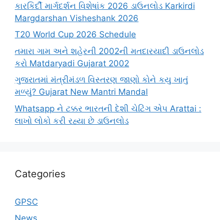
કારકિર્દી માર્ગદર્શન વિશેષાંક 2026 ડાઉનલોડ Karkirdi
Margdarshan Visheshank 2026
T20 World Cup 2026 Schedule
તમારા ગામ અને શહેરની 2002ની મતદારયાદી ડાઉનલોડ
કરો Matdaryadi Gujarat 2002
ગુજરાતમાં મંત્રીમંડળ વિસ્તરણ જાણો કોને કયુ ખાતું
મળ્યું? Gujarat New Mantri Mandal
Whatsapp ને ટક્કર ભારતની દેશી ચેટિંગ એપ Arattai :
લાખો લોકો કરી રહ્યા છે ડાઉનલોડ
Categories
GPSC
News