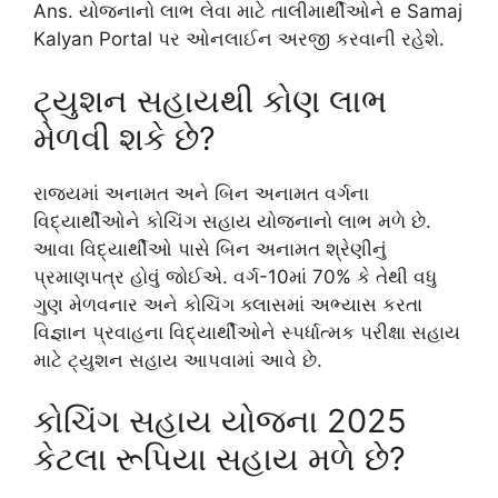
Ans. યોજનાનો લાભ લેવા માટે તાલીમાર્થીઓને e Samaj
Kalyan Portal પર ઓનલાઈન અરજી કરવાની રહેશે.
ટ્યુશન સહાયથી કોણ લાભ
મેળવી શકે છે?
રાજ્યમાં અનામત અને બિન અનામત વર્ગના
વિદ્યાર્થીઓને કોચિંગ સહાય યોજનાનો લાભ મળે છે.
આવા વિદ્યાર્થીઓ પાસે બિન અનામત શ્રેણીનું
પ્રમાણપત્ર હોવું જોઈએ. વર્ગ-10માં 70% કે તેથી વધુ
ગુણ મેળવનાર અને કોચિંગ ક્લાસમાં અભ્યાસ કરતા
વિજ્ઞાન પ્રવાહના વિદ્યાર્થીઓને સ્પર્ધાત્મક પરીક્ષા સહાય
માટે ટ્યુશન સહાય આપવામાં આવે છે.
કોચિંગ સહાય યોજના 2025
કેટલા રૂપિયા સહાય મળે છે?