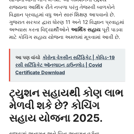
રાજ્યના આર્થિક રીતે નબળા પરંતુ તેજસ્વી બાળકોને
વિજ્ઞાન પ્રવાહમાં વધુ અને સારું શિક્ષણ આપવાનો છે.
ગુજરાત સરકાર દ્વારા ધોરણ 11 અને 12 વિજ્ઞાન પ્રવાહમાં
અભ્યાસ કરતા વિદ્યાર્થીઓને
આર્થિક સહાય
પૂરી પાડવા
માટે કોચિંગ સહાય યોજના અમલમાં મૂકવામાં આવી છે.
આ પણ વાંચો
કોરોના વેકસીન સર્ટિફિકેટ | કોવિડ-19
રસી સર્ટિફિકેટ ઑનલાઇન ડાઉનલોડ | Covid
Certificate Download
ટ્યુશન સહાયથી કોણ લાભ
મેળવી શકે છે? કોચિંગ
સહાય યોજના 2025.
રાજ્યમાં અનામત અને બિન અનામત વર્ગના