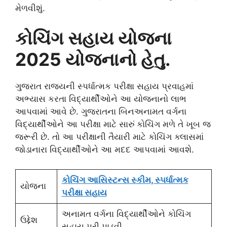
મેળવીશું.
કોચિંગ સહાય યોજના
2025 યોજનાનો હેતુ.
ગુજરાત રાજ્યની સ્પર્ધાત્મક પરીક્ષા સહાય પ્રવાહમાં
અભ્યાસ કરતા વિદ્યાર્થીઓને આ યોજનાનો લાભ
આપવામાં આવે છે. ગુજરાતના બિનઅનામત વર્ગના
વિદ્યાર્થીઓને આ પરીક્ષા માટે સારું કોચિંગ મળે તે ખૂબ જ
જરૂરી છે. તો આ પરીક્ષાની તૈયારી માટે કોચિંગ ક્લાસમાં
જોડાનારા વિદ્યાર્થીઓને આ મદદ આપવામાં આવશે.
કોચિંગ આસિસ્ટન્સ સ્કીમ, સ્પર્ધાત્મક
યોજના
પરીક્ષા સહાય
અનામત વર્ગના વિદ્યાર્થીઓને કોચિંગ
ઉદ્દેશ
સહાય પૂરી પાડવી