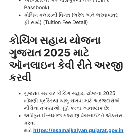
અરજદારની બેંક પાસબુકની નકલ (Bank
Passbook)
કોચિંગ કલાસની વિગત (ભરેલ અને ભરવાપાત્ર
ફી સાથે) (Tuition Fee Detail)
કોચિંગ સહાય યોજના
ગુજરાત 2025 માટે
ઑનલાઇન કેવી રીતે અરજી
કરવી
ગુજરાત સરકાર કોચિંગ સહાય યોજના 2025
નોંધણી પ્રક્રિયા ચાલુ રાખવા માટે અરજદારોએ
નીચેના તબક્કાઓ પૂર્ણ કરવા આવશ્યક છે:
અધિકૃત ઈ-સમાજ કલ્યાણ વેબસાઈટને ઍક્સેસ
કરવા
માટે
https://esamajkalyan.gujarat.gov.in