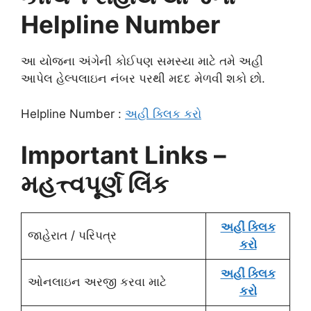
Helpline Number
આ યોજના અંગેની કોઈપણ સમસ્યા માટે તમે અહી
આપેલ હેલ્પલાઇન નંબર પરથી મદદ મેળવી શકો છો.
Helpline Number :
અહી ક્લિક કરો
Important Links –
મહત્ત્વપૂર્ણ લિંક
અહીં ક્લિક
જાહેરાત / પરિપત્ર
કરો
અહીં ક્લિક
ઓનલાઇન અરજી કરવા માટે
કરો