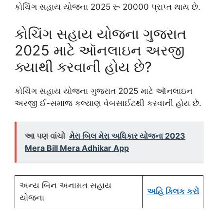
કોચિંગ સહાય યોજના 2025 રૂ 20000 પ્રાપ્ત થાય છે.
કોચિંગ સહાય યોજના ગુજરાત
2025 માટે ઑનલાઇન અરજી
ક્યાથી કરવાની હોય છે?
કોચિંગ સહાય યોજના ગુજરાત 2025 માટે ઑનલાઇન
અરજી ઈ-સમાજ કલ્યાણ વેબસાઈટથી કરવાની હોય છે.
આ પણ વાંચો
મેરા બિલ મેરા અધિકાર યોજના 2023
Mera Bill Mera Adhikar App
અન્ય બિન અનામત સહાય
અહિ ક્લિક કરો
યોજના