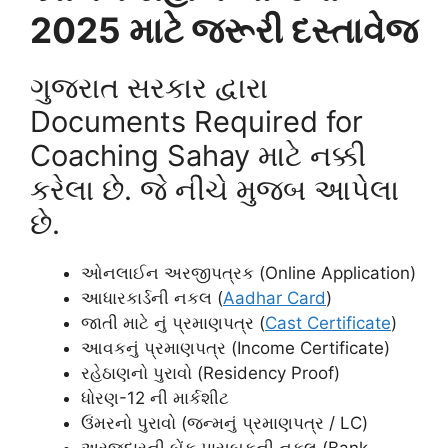
2025 માટે જરૂરી દસ્તાવેજ
ગુજરાત સરકાર દ્વારા
Documents Required for
Coaching Sahay માટે નક્કી
કરેલા છે. જે નીચે મુજબ આપેલા
છે.
ઓનલાઈન અરજીપત્રક (Online Application)
આધારકાર્ડની નકલ (
Aadhar Card
)
જાતી માટે નું પ્રમાણપત્ર (
Cast Certificate
)
આવકનું પ્રમાણપત્ર (Income Certificate)
રહેઠાણનો પુરાવો (Residency Proof)
ધોરણ-12 ની માર્કશીટ
ઉંમરનો પુરાવો (જન્મનું પ્રમાણપત્ર / LC)