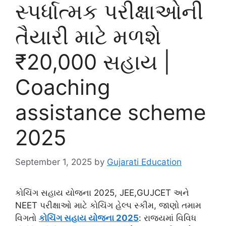
સ્પર્ધાત્મક પરીક્ષાઓની
તૈયારી માટે મળશે
₹20,000 સહાય |
Coaching
assistance scheme
2025
September 1, 2025
by
Gujarati Education
કોચિંગ સહાય યોજના 2025, JEE,GUJCET અને
NEET પરીક્ષાઓ માટે કોચિંગ હેલ્પ સ્કીમ, જાણો તમામ
વિગતો
કોચિંગ સહાય યોજના 2025
: રાજ્યમાં વિવિધ