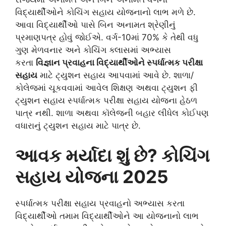
વિદ્યાર્થીઓને કોચિંગ સહાય યોજનાનો લાભ મળે છે.
આવા વિદ્યાર્થીઓ પાસે બિન અનામત શ્રેણીનું
પ્રમાણપત્ર હોવું જોઈએ. વર્ગ-10માં 70% કે તેથી વધુ
ગુણ મેળવનાર અને કોચિંગ ક્લાસમાં અભ્યાસ
કરતા
વિજ્ઞાન પ્રવાહના વિદ્યાર્થીઓને સ્પર્ધાત્મક પરીક્ષા
સહાય
માટે ટ્યુશન સહાય આપવામાં આવે છે. શાળા/
કોલેજમાં ચૂકવવામાં આવેલ શિક્ષણ અથવા ટ્યુશન ફી
ટ્યુશન સહાય સ્પર્ધાત્મક પરીક્ષા સહાય યોજના હેઠળ
પાત્ર નથી. શાળા અથવા કૉલેજની બહાર લીધેલ કોઈપણ
વધારાનું ટ્યુશન સહાય માટે પાત્ર છે.
આવક મર્યાદા શું છે? કોચિંગ
સહાય યોજના 2025
સ્પર્ધાત્મક પરીક્ષા સહાય પ્રવાહનો અભ્યાસ કરતા
વિદ્યાર્થીઓ તમામ વિદ્યાર્થીઓને આ યોજનાનો લાભ