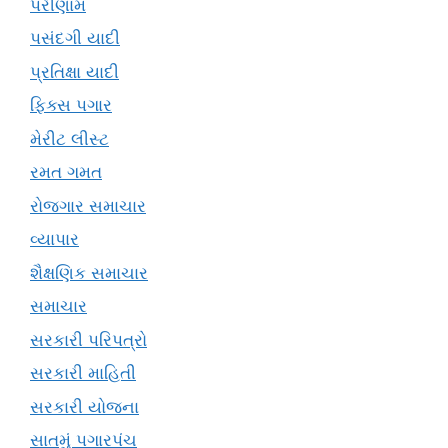
પરીણામ
પસંદગી યાદી
પ્રતિક્ષા યાદી
ફિક્સ પગાર
મેરીટ લીસ્ટ
રમત ગમત
રોજગાર સમાચાર
વ્યાપાર
શૈક્ષણિક સમાચાર
સમાચાર
સરકારી પરિપત્રો
સરકારી માહિતી
સરકારી યોજના
સાતમું પગારપંચ