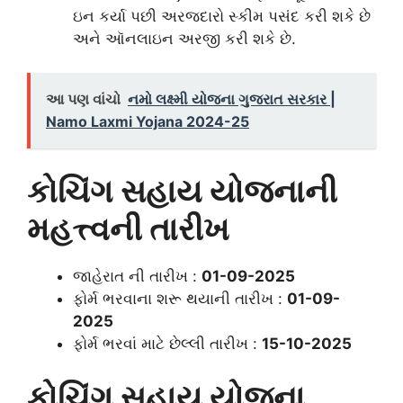
ઇન કર્યા પછી અરજદારો સ્કીમ પસંદ કરી શકે છે
અને ઑનલાઇન અરજી કરી શકે છે.
આ પણ વાંચો
નમો લક્ષ્મી યોજના ગુજરાત સરકાર |
Namo Laxmi Yojana 2024-25
કોચિંગ સહાય યોજનાની
મહત્ત્વની તારીખ
જાહેરાત ની તારીખ :
01-09-2025
ફોર્મ ભરવાના શરૂ થયાની તારીખ :
01-09-
2025
ફોર્મ ભરવાં માટે છેલ્લી તારીખ :
15-10-2025
કોચિંગ સહાય યોજના