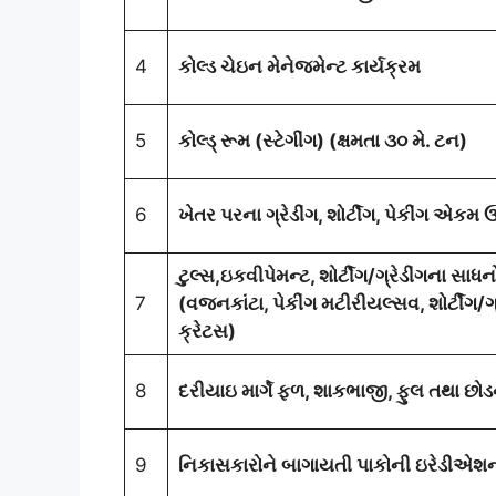
4
કોલ્ડ ચેઇન મેનેજમેન્ટ કાર્યક્રમ
5
કોલ્ડ્ રૂમ (સ્ટેગીંગ) (ક્ષમતા ૩૦ મે. ટન)
6
ખેતર પરના ગ્રેડીંગ, શોર્ટીગ, પેકીંગ એક
ટુલ્સ,ઇકવીપેમન્ટ, શોર્ટીગ/ગ્રેડીંગના 
7
(વજનકાંટા, પેકીંગ મટીરીયલ્સવ, શોર્ટીંગ/ગ
ક્રેટસ)
8
દરીયાઇ માર્ગે ફળ, શાકભાજી, ફુલ તથા છોડ
9
નિકાસકારોને બાગાયતી પાકોની ઇરેડીએશન 