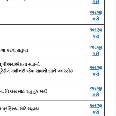
કરો
અરજી
કરો
અરજી
કરો
અરજી
મ ઉભા કરવા સહાય
કરો
સાધનો,પીએચએમના સાધનો
અરજી
્રેડીંગ મશીનરી જેવા સાધનો સાથે પ્લાસ્ટીક
કરો
અરજી
ના નિકાસ માટે વાહતુક ખર્ચ
કરો
અરજી
પ્રક્રિયા માટે સહાય
કરો