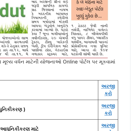
મૂલ્ય વર્ધન માટેની યોજનાઓ Online પોર્ટલ પર મૂકવામાં
અરજી
કરો
અરજી
આધુનિકીકરણ )
કરો
અરજી
ે આધુનિકીકરણ માટે