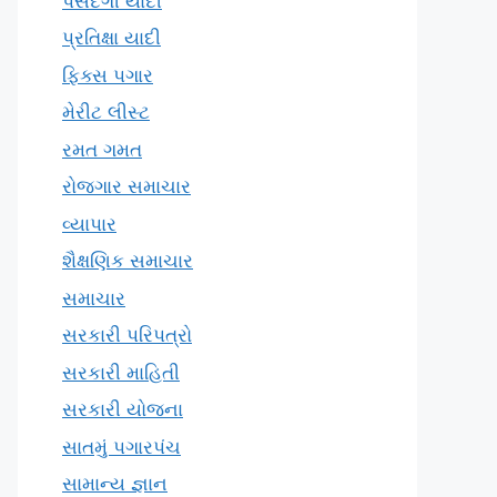
પસંદગી યાદી
પ્રતિક્ષા યાદી
ફિક્સ પગાર
મેરીટ લીસ્ટ
રમત ગમત
રોજગાર સમાચાર
વ્યાપાર
શૈક્ષણિક સમાચાર
સમાચાર
સરકારી પરિપત્રો
સરકારી માહિતી
સરકારી યોજના
સાતમું પગારપંચ
સામાન્ય જ્ઞાન