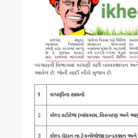
બાગાયતી વિભાગમાં કાપણી પછી વ્યવસ્થાપન અને 
આવેલ છે. જેની યાદી નીચે મુજબ છે.
1
કાપણીના સાધનો
2
કોલ્ડ સ્ટોરેજ (બાંધકામ, વિસ્તરણ અને 
3
કોલ્ડ ચેઇન ના ટેકનોલોજી ઇન્ડકશન અન