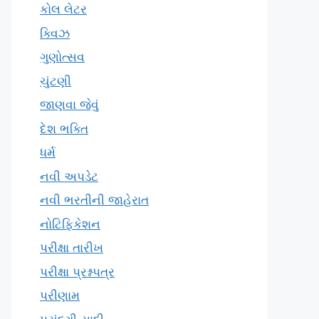
કોલ લેટર
ક્વિઝ
ગુણોત્સવ
ચુંટણી
જાણવા જેવું
દેશ ભક્તિ
ધર્મ
નવી અપડેટ
નવી ભરતીની જાહેરાત
નોટિફિકેશન
પરીક્ષા તારીખ
પરીક્ષા પ્રશ્નપત્ર
પરીણામ