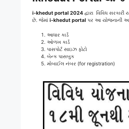
i-khedut portal 2024
દ્વારા વિવિધ સરકાર
છે. જેમાં
i-khedut portal
પર આ યોજનાની અરજી
આધાર કાર્ડ
ઓળખ કાર્ડ
પાસપોર્ટ સાઇઝ ફોટો
બેન્ક પાસબુક
મોબાઈલ નંબર (for registration)