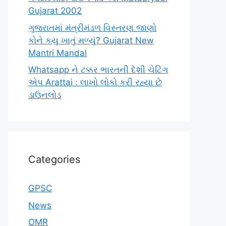
Gujarat 2002
ગુજરાતમાં મંત્રીમંડળ વિસ્તરણ જાણો
કોને કયુ ખાતું મળ્યું? Gujarat New
Mantri Mandal
Whatsapp ને ટક્કર ભારતની દેશી ચેટિંગ
એપ Arattai : લાખો લોકો કરી રહ્યા છે
ડાઉનલોડ
Categories
GPSC
News
OMR