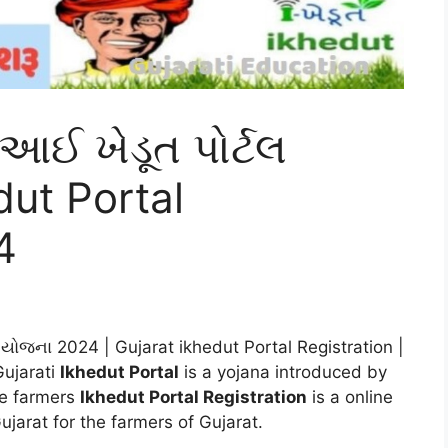
 આઈ ખેડૂત પોર્ટલ
dut Portal
4
ષી યોજના 2024 | Gujarat ikhedut Portal Registration |
Gujarati
Ikhedut Portal
is a yojana introduced by
he farmers
Ikhedut Portal Registration
is a online
jarat for the farmers of Gujarat.