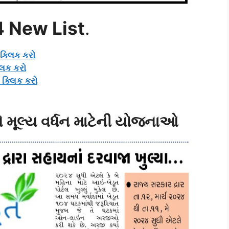
4 New List
.
 ક્લિક કરો
્લિક કરો
ે ક્લિક કરો
 મૂલ્ય વર્ધન માટેની યોજનાઓ