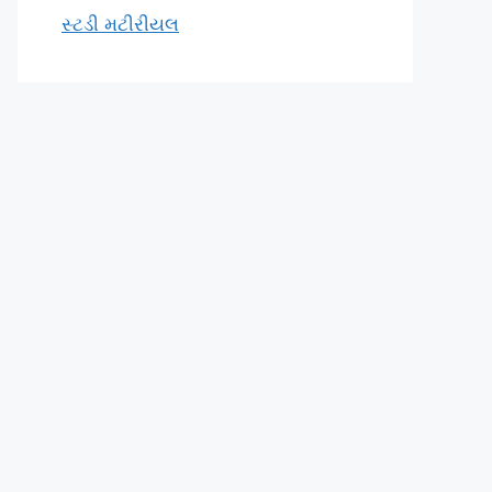
સ્ટડી મટીરીયલ