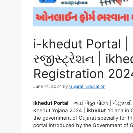
i-khedut Portal |
રજીસ્ટ્રેશન | ikhe
Registration 202
June 14, 2024
by
Gujarati Education
ikhedut Portal
| આઈ ખેડૂત પોર્ટલ | ખેડૂતલક્
Khedut Yojana 2024 |
ikhedut
Yojana in 
the government of Gujarat specially for t
portal introduced by the Government of Gu