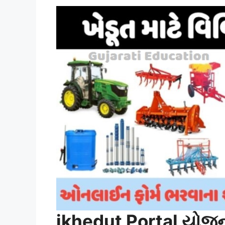
ikhedut Portal
યોજના