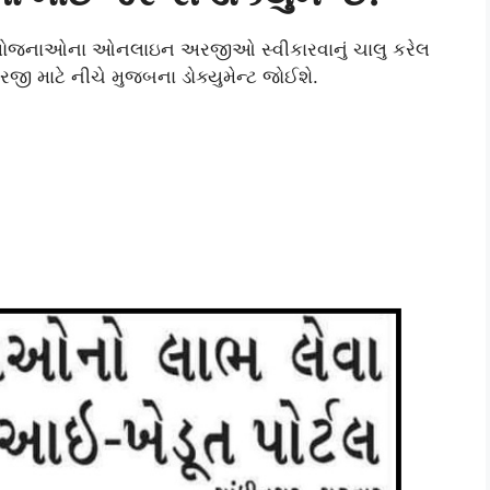
ી યોજનાઓના ઓનલાઇન અરજીઓ સ્વીકારવાનું ચાલુ કરેલ
 માટે નીચે મુજબના ડોક્યુમેન્ટ જોઈશે.