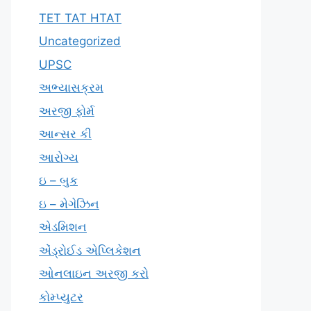
TET TAT HTAT
Uncategorized
UPSC
અભ્યાસક્રમ
અરજી ફોર્મ
આન્સર કી
આરોગ્ય
ઇ – બુક
ઇ – મેગેઝિન
એડમિશન
એંડ્રોઈડ એપ્લિકેશન
ઓનલાઇન અરજી કરો
કોમ્પ્યુટર