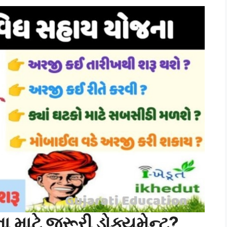
 માટે જરૂરી ડોક્યુમેન્ટ?