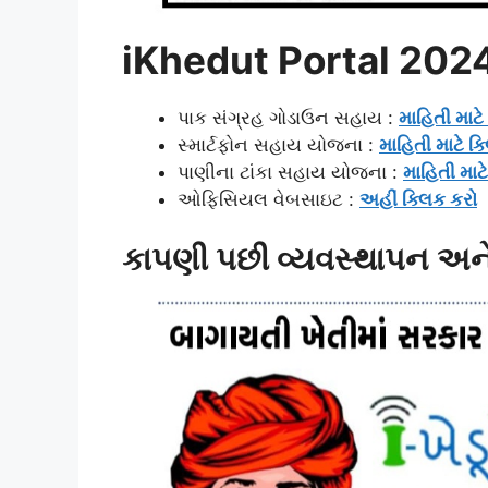
iKhedut Portal 202
પાક સંગ્રહ ગોડાઉન સહાય :
માહિતી માટે
સ્માર્ટફોન સહાય યોજના :
માહિતી માટે ક
પાણીના ટાંકા સહાય યોજના :
માહિતી માટ
ઓફિસિયલ વેબસાઇટ :
અહીં ક્લિક કરો
કાપણી પછી વ્યવસ્થાપન અને