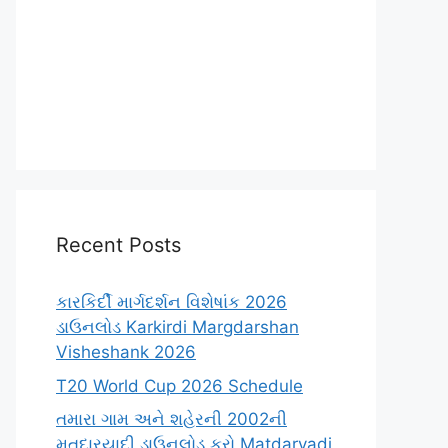
Recent Posts
કારકિર્દી માર્ગદર્શન વિશેષાંક 2026
ડાઉનલોડ Karkirdi Margdarshan
Visheshank 2026
T20 World Cup 2026 Schedule
તમારા ગામ અને શહેરની 2002ની
મતદારયાદી ડાઉનલોડ કરો Matdaryadi